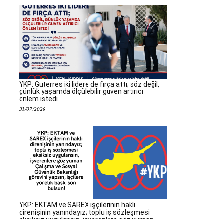
YKP: Guterres iki lidere de fırça attı; söz değil,
günlük yaşamda ölçülebilir güven artırıcı
önlem istedi
31/07/2026
YKP: EKTAM ve SAREX işçilerinin haklı
direnişinin yanındayız; toplu iş sözleşmesi