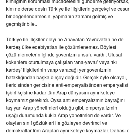
kimliğinin korunması mücadelesini gündeme getiriyorsak,
kim ne derse desin Türkiye ile ilişkilerin gerçekçi ve cesur
bir değerlendirmesini yapmanın zamanı gelmiş ve
geçmiştir bile..
Türkiye ile ilişkiler olayı ne Anavatan-Yavruvatan ne de
kardeş ülke edebiyatları ile çözümlenemez. Böylesi
çözümlemelerin içinde şovenizm unsuru vardır. Ulusal
kökenlere oturtulmaya çalışılan ‘ana-yavru’ veya ‘iki
kardeş’ ilişkilerinin varıp varacağı yer şovenizmin
bataklığından başka birşey değildir. Gerçek öyle olsaydı,
ilericisinden gericisine anti-emperyalistinden emperyalist
işbirlikçisine kadar tüm Arap dünyasını aynı kefeye
koymamız gerekirdi. Oysa anti emperyalizmin bayrağını
taşıyan Arap yönetimleri olduğu gibi, emperyalizmin
uşağı durumunda kukla Arap yönetimleri de vardır. Ve
olayları sınıf gözlükleri ile gözleyen devrimci ve
demokratlar tüm Arapları aynı kefeye koymazlar. Dahası o