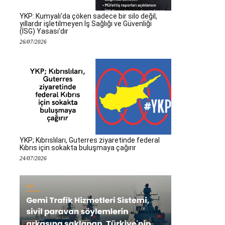
YKP: Kumyalı’da çöken sadece bir silo değil,
yıllardır işletilmeyen İş Sağlığı ve Güvenliği
(İSG) Yasası’dır
26/07/2026
YKP; Kıbrıslıları, Guterres ziyaretinde federal
Kıbrıs için sokakta buluşmaya çağırır
24/07/2026