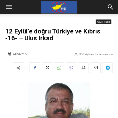
Ulus Irkad
12 Eylül’e doğru Türkiye ve Kıbrıs
-16- – Ulus Irkad
24/04/2014
958
kişi tarafından okundu