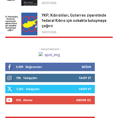
26/07/2026
YKP; Kıbrıslıları, Guterres ziyaretinde
federal Kıbrıs için sokakta buluşmaya
çağırır
24/07/2026
- Advertisement -
5,999
Beğenenler
BEĞEN
796
Takipçiler
TAKIP ET
1,253
Takipçiler
TAKIP ET
916
Abone
ABONE OL