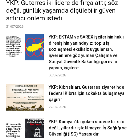
YKP: Guterres iki lidere de fırça attı; söz
değil, günlük yaşamda ölçülebilir güven
artırıcı önlem istedi
31/07/2026
YKP: EKTAM ve SAREX işçilerinin haklı
direnişinin yanındayız; toplu iş
sözleşmesi eksiksiz uygulansın,
işverenlere göz yuman Çalışma ve
Sosyal Güvenlik Bakanlığı görevini
yapsın, işçilere...
30/07/2026
YKP; Kıbrıslıları, Guterres ziyaretinde
federal Kıbrıs için sokakta buluşmaya
çağırır
27/07/2026
YKP: Kumyalı’da çöken sadece bir silo
değil, yıllardır işletilmeyen İş Sağlığı ve
Güvenliği (İSG) Yasası’dır