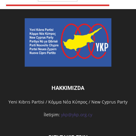
HAKKIMIZDA
Υeni Kıbrıs Partisi / Κόμμα Νέα Κύπρος / New Cyprus Party
İletişim:
ykp@ykp.org.cy