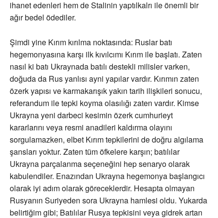
ihanet edenleri hem de Stalinin yaptılkalrı ile önemli bir
ağır bedel ödediler.
Şimdi yine Kırım kırılma noktasında: Ruslar batı
hegemonyasına karşı ilk kıvılcımı Kırım ile başlatı. Zaten
nasıl ki batı Ukraynada batılı destekli milisler varken,
doğuda da Rus yanlısı ayni yapılar vardır. Kırımın zaten
özerk yapısı ve karmakarışık yakın tarih ilişkileri sonucu,
referandum ile tepki koyma olasılığı zaten vardır. Kimse
Ukrayna yeni darbeci kesimin özerk cumhurieyt
kararlarını veya resmi anadileri kaldırma olayını
sorgulamazken, elbet Kırım tepkilerini de doğru algılama
şansları yoktur. Zaten tüm öfkelere karşın; batılılar
Ukrayna parçalanma seçeneğini hep senaryo olarak
kabulendiler. Enazından Ukrayna hegemonya başlangıcı
olarak iyi adım olarak göreceklerdir. Hesapta olmayan
Rusyanın Suriyeden sora Ukrayna hamlesi oldu. Yukarda
belirtiğim gibi; Batılılar Rusya tepkisini veya gidrek artan