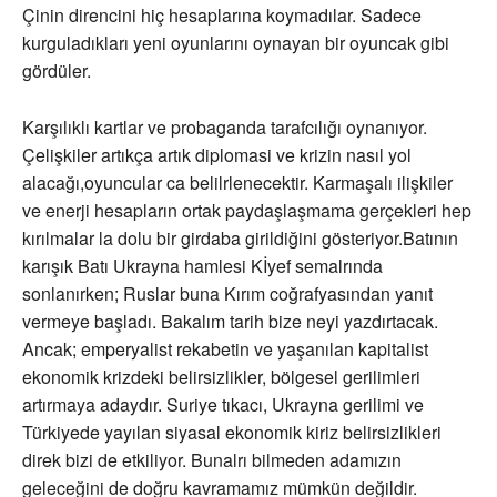
Çinin direncini hiç hesaplarına koymadılar. Sadece
kurguladıkları yeni oyunlarını oynayan bir oyuncak gibi
gördüler.
Karşılıklı kartlar ve probaganda tarafcılığı oynanıyor.
Çelişkiler artıkça artık diplomasi ve krizin nasıl yol
alacağı,oyuncular ca belilrlenecektir. Karmaşalı ilişkiler
ve enerji hesapların ortak paydaşlaşmama gerçekleri hep
kırılmalar la dolu bir girdaba girildiğini gösteriyor.Batının
karışık Batı Ukrayna hamlesi Kİyef semalrında
sonlanırken; Ruslar buna Kırım coğrafyasından yanıt
vermeye başladı. Bakalım tarih bize neyi yazdırtacak.
Ancak; emperyalist rekabetin ve yaşanılan kapitalist
ekonomik krizdeki belirsizlikler, bölgesel gerilimleri
artırmaya adaydır. Suriye tıkacı, Ukrayna gerilimi ve
Türkiyede yayılan siyasal ekonomik kiriz belirsizlikleri
direk bizi de etkiliyor. Bunalrı bilmeden adamızın
geleceğini de doğru kavramamız mümkün değildir.