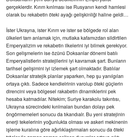
gerçeklerdir. Kırım kırılması ise Rusyanın kendi hamlesi
olarak bu rekabetin öteki ayağı gelişkinliği haline geldi…
İster Ukrayna, ister Kırım ve ister se bölgede rol alan
ülkeleri tam anlamak için, mutlaka kafamızdan sildirtilen
Emperyalizim ve rekabetin ilkelerini iyi bilmek gerekiyor.
Son gelişmelerin ise özünü Doksanlar dönemi batılı
Emperyalistlerin stratejilerini iyi kavramak şart. Bunların
tarihsel gelişimini iyi izlemek şart olmaktadır. Batılılar
Doksanlar stratejik planlar yaparken, hep şu yanılgıları
ortaya çıktı. Sadece kendielrinin varolup öteki güçlerin
direncini veya bölgesel rakabetin dinamiklerini pek
hesaba katmadılar. Nitekim; Suriye karakolu takıntısı,
Ukrayna sürecindeki kırılmaları bundan dolayı pek
öngörmemeleri sonucu da tıkandıalr. Bu yeni stratejinin
enerji tekelerinin yoğunlukta olması ve askeri mekinenin
işleme kuralına göre ağırlıklaştırmaları sonucu da öteki