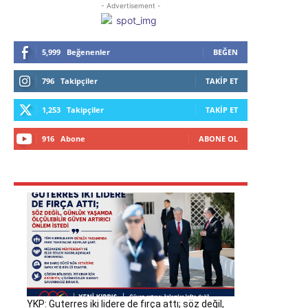
- Advertisement -
5,999
Beğenenler
BEĞEN
796
Takipçiler
TAKIP ET
1,253
Takipçiler
TAKIP ET
916
Abone
ABONE OL
YKP: Guterres iki lidere de fırça attı; söz değil,