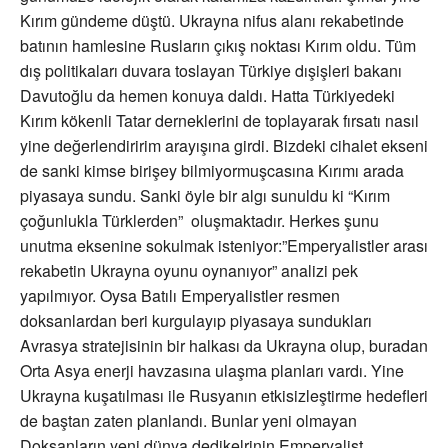
Kırım gündeme düştü. Ukrayna nifus alanı rekabetinde
batının hamlesine Rusların çıkış noktası Kırım oldu. Tüm
dış politikaları duvara toslayan Türkiye dışişleri bakanı
Davutoğlu da hemen konuya daldı. Hatta Türkiyedeki
Kırım kökenli Tatar derneklerini de toplayarak fırsatı nasıl
yine değerlendiririm arayışına girdi. Bizdeki cihalet ekseni
de sanki kimse birişey bilmiyormuşcasına Kırımı arada
piyasaya sundu. Sanki öyle bir algı sunuldu ki “Kırım
çoğunlukla Türklerden” oluşmaktadır. Herkes şunu
unutma eksenine sokulmak isteniyor:”Emperyalistler arası
rekabetin Ukrayna oyunu oynanıyor” analizi pek
yapılmıyor. Oysa Batılı Emperyalistler resmen
doksanlardan beri kurgulayıp piyasaya sundukları
Avrasya stratejisinin bir halkası da Ukrayna olup, buradan
Orta Asya enerji havzasına ulaşma planları vardı. Yine
Ukrayna kuşatılması ile Rusyanın etkisizleştirme hedefleri
de baştan zaten planlandı. Bunlar yeni olmayan
Doksanların yeni dünya dedikelrinin Emperyalist