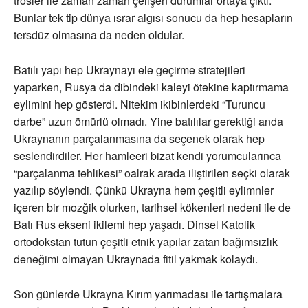
trösler ile zaman zaman çelişen durumlar ortaya çıktı.
Bunlar tek tip dünya ısrar algısı sonucu da hep hesapların
tersdüz olmasına da neden oldular.
Batılı yapı hep Ukraynayı ele geçirme stratejileri
yaparken, Rusya da dibindeki kaleyi ötekine kaptırmama
eylimini hep gösterdi. Nitekim ikibinlerdeki “Turuncu
darbe” uzun ömürlü olmadı. Yine batılılar gerektiği anda
Ukraynanın parçalanmasına da seçenek olarak hep
seslendirdiler. Her hamleeri bizat kendi yorumcularınca
“parçalanma tehlikesi” oalrak arada iliştirilen seçki olarak
yazılıp söylendi. Çünkü Ukrayna hem çeşitli eylimnler
içeren bir mozğik olurken, tarihsel kökenleri nedeni ile de
Batı Rus ekseni ikilemi hep yaşadı. Dinsel Katolik
ortodokstan tutun çeşitli etnik yapılar zatan bağımsızlık
deneğimi olmayan Ukraynada fitil yakmak kolaydı.
Son günlerde Ukrayna Kırım yarımadası ile tartışmalara