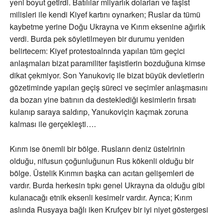
yeni boyut getirdi. Batılılar milyarlık dolarları ve faşist
milisleri ile kendi Kiyef kartını oynarken; Ruslar da tümü
kaybetme yerine Doğu Ukrayna ve Kırım eksenine ağırlık
verdi. Burda pek söyletilmeyen bir durumu yeniden
belirtecem: Kiyef protestoalrında yapılan tüm geçici
anlaşmaları bizat paramiliter faşistlerin bozduğuna kimse
dikat çekmiyor. Son Yanukoviç ile bizat büyük devletlerin
gözetiminde yapılan geçiş süreci ve seçimler anlaşmasını
da bozan yine batının da desteklediği kesimlerin fırsatı
kulanıp saraya saldırıp, Yanukoviçin kaçmak zoruna
kalması ile gerçekleşti….
Kırım ise önemli bir bölge. Rusların deniz üstelrinin
olduğu, nifusun çoğunluğunun Rus kökenli olduğu bir
bölge. Üstelik Kırımın başka can acıtan gelişemleri de
vardır. Burda herkesin tıpkı genel Ukrayna da olduğu gibi
kulanacağı etnik eksenli kesimelr vardır. Ayrıca; Kırım
aslında Rusyaya bağlı iken Krufçev bir iyi niyet göstergesi