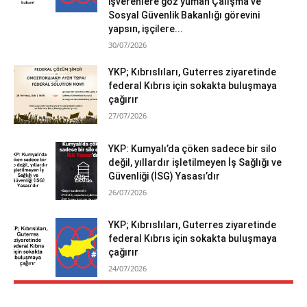
işverenlere göz yuman Çalışma ve
Sosyal Güvenlik Bakanlığı görevini
yapsın, işçilere...
30/07/2026
YKP; Kıbrıslıları, Guterres ziyaretinde
federal Kıbrıs için sokakta buluşmaya
çağırır
27/07/2026
YKP: Kumyalı’da çöken sadece bir silo
değil, yıllardır işletilmeyen İş Sağlığı ve
Güvenliği (İSG) Yasası’dır
26/07/2026
YKP; Kıbrıslıları, Guterres ziyaretinde
federal Kıbrıs için sokakta buluşmaya
çağırır
24/07/2026