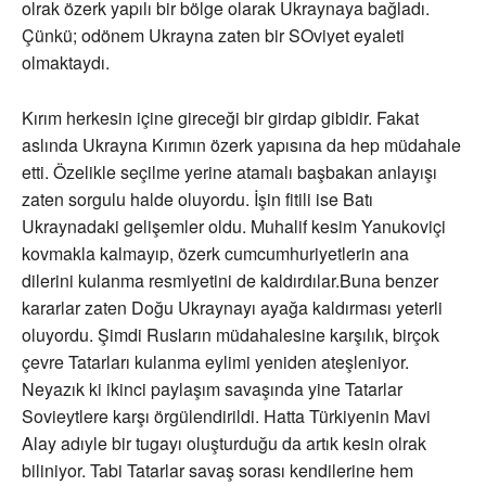
olrak özerk yapılı bir bölge olarak Ukraynaya bağladı.
Çünkü; odönem Ukrayna zaten bir SOviyet eyaleti
olmaktaydı.
Kırım herkesin içine gireceği bir girdap gibidir. Fakat
aslında Ukrayna Kırımın özerk yapısına da hep müdahale
etti. Özelikle seçilme yerine atamalı başbakan anlayışı
zaten sorgulu halde oluyordu. İşin fitili ise Batı
Ukraynadaki gelişemler oldu. Muhalif kesim Yanukoviçi
kovmakla kalmayıp, özerk cumcumhuriyetlerin ana
dilerini kulanma resmiyetini de kaldırdılar.Buna benzer
kararlar zaten Doğu Ukraynayı ayağa kaldırması yeterli
oluyordu. Şimdi Rusların müdahalesine karşılık, birçok
çevre Tatarları kulanma eylimi yeniden ateşleniyor.
Neyazık ki ikinci paylaşım savaşında yine Tatarlar
Sovieytlere karşı örgülendirildi. Hatta Türkiyenin Mavi
Alay adıyle bir tugayı oluşturduğu da artık kesin olrak
biliniyor. Tabi Tatarlar savaş sorası kendilerine hem