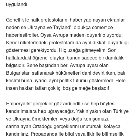
uygulandı.
Genellik le halk protestolarını haber yapmayan ekranlar
neden se Ukrayna ve Tayland’ı oldukça cömert ce
haberleştirdiler. Oysa Avrupa madem duyarlı oluyordu;
Kendi ülkelerindeki protestolara da ayni dikkati duyarlılığı
göstermesi gerekiyordu. Hiç uzağa gitmeyelim: Son
haftalardaki öğrenci olayları bunun sadece bir damlalık
bilgisidir. Sene başından beri Avrupa üyesi olan
Bulgaristan sallanarak hükümetleri dahi devirtirken, batı
kesimi buna uyarıcı ayni politik tutumu göstermedi. Hele
insan hakları lafları çok içi boş gelmeğe başladı!
Emperyalist gerçekler göz ardı edilir se hep böylesi
kandırılmalara hep uğrayacağız. Yakın yakın olan Türkiye
ve Ukrayna örneklemleri veya doğu komşumuzu
sarmalayan Ortadoğu gerçeklerini unutursak, kolayca
kandırılırız. Propaganda ile bilgi veya fikir ile bilimsellik