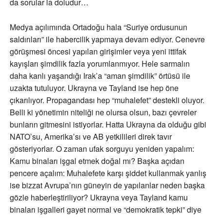
da sorular la doludur…
Medya açılımında Ortadoğu hala “Suriye ordusunun
saldırıları” ile habercilik yapmaya devam ediyor. Cenevre
görüşmesi öncesi yapılan girişimler veya yeni ittifak
kayışları şimdilik fazla yorumlanmıyor. Hele sarmalın
daha kanlı yaşandığı Irak’a “aman şimdilik” örtüsü ile
uzakta tutuluyor. Ukrayna ve Tayland ise hep öne
çıkarılıyor. Propagandası hep “muhalefet” destekli oluyor.
Belli ki yönetimin niteliği ne olursa olsun, bazı çevreler
bunların gitmesini istiyorlar. Hatta Ukrayna da olduğu gibi
NATO’su, Amerika’sı ve AB yetkilileri direk tavır
gösteriyorlar. O zaman ufak sorguyu yeniden yapalım:
Kamu binaları işgal etmek doğal mı? Başka açıdan
pencere açalım: Muhalefete karşı şiddet kullanmak yanlış
ise bizzat Avrupa’nın güneyin de yapılanlar neden başka
gözle haberleştiriliyor? Ukrayna veya Tayland kamu
binaları işgalleri gayet normal ve “demokratik tepki” diye