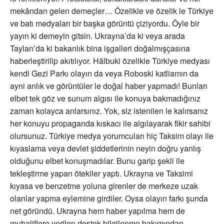
mekândan gelen demeçler… Özelikle ve özelik le Türkiye
ve batı medyaları bir başka görüntü çiziyordu. Öyle bir
yayın ki demeyin gitsin. Ukrayna’da ki veya arada
Taylan’da ki bakanlık bina işgalleri doğalmışçasına
haberleştirilip akıtılıyor. Hâlbuki özelikle Türkiye medyası
kendi Gezi Parkı olayın da veya Roboski katliamın da
ayni anlık ve görüntüler le doğal haber yapmadı! Bunları
elbet tek göz ve sunum algısı ile konuya bakmadığınız
zaman kolayca anlarsınız. Yok, siz istenilen le kalırsanız
her konuyu propaganda kıskacı ile algılayarak fikir sahibi
olursunuz. Türkiye medya yorumcuları hiç Taksim olayı ile
kıyaslama veya devlet şiddetlerinin neyin doğru yanlış
olduğunu elbet konuşmadılar. Bunu garip şekli ile
tekleştirme yapan ötekiler yaptı. Ukrayna ve Taksimi
kıyasa ve benzetme yoluna girenler de merkeze uzak
olanlar yapma eylemine girdiler. Oysa olayın farkı şunda
net göründü. Ukrayna hem haber yapılma hem de
muhaliflere verilen destek bilgilenme bakımından