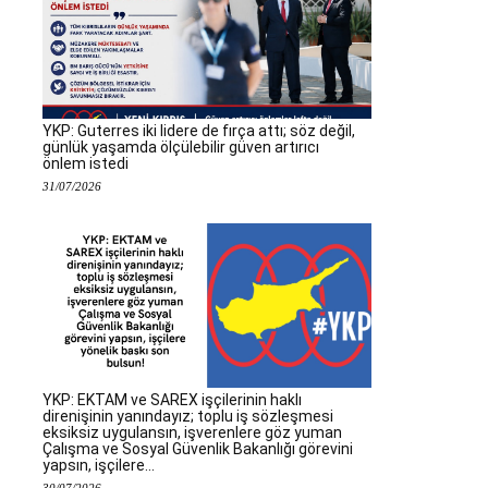
YKP: Guterres iki lidere de fırça attı; söz değil,
günlük yaşamda ölçülebilir güven artırıcı
önlem istedi
31/07/2026
YKP: EKTAM ve SAREX işçilerinin haklı
direnişinin yanındayız; toplu iş sözleşmesi
eksiksiz uygulansın, işverenlere göz yuman
Çalışma ve Sosyal Güvenlik Bakanlığı görevini
yapsın, işçilere...
30/07/2026