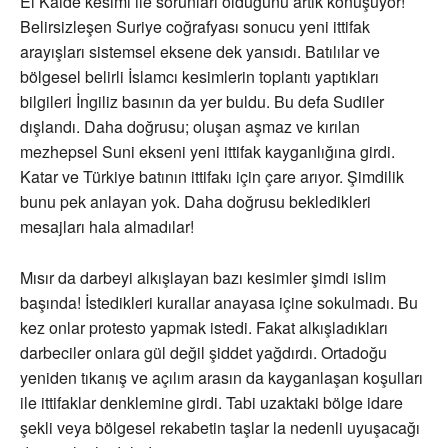
El Kaide kesimi ile sorunları olduğunu artık konuşuyor!
Belirsizleşen Suriye coğrafyası sonucu yeni ittifak
arayışları sistemsel eksene dek yansıdı. Batılılar ve
bölgesel belirli İslamcı kesimlerin toplantı yaptıkları
bilgileri İngiliz basının da yer buldu. Bu defa Sudiler
dışlandı. Daha doğrusu; oluşan aşmaz ve kırılan
mezhepsel Suni ekseni yeni ittifak kayganlığına girdi.
Katar ve Türkiye batının ittifakı için çare arıyor. Şimdilik
bunu pek anlayan yok. Daha doğrusu bekledikleri
mesajları hala almadılar!
Mısır da darbeyi alkışlayan bazı kesimler şimdi islim
başında! İstedikleri kurallar anayasa içine sokulmadı. Bu
kez onlar protesto yapmak istedi. Fakat alkışladıkları
darbeciler onlara gül değil şiddet yağdırdı. Ortadoğu
yeniden tıkanış ve açılım arasın da kayganlaşan koşulları
ile ittifaklar denklemine girdi. Tabi uzaktaki bölge idare
şekli veya bölgesel rekabetin taşlar la nedenli uyuşacağı