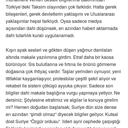
Türkiye’deki Taksim olayından çok farklıdır. Hatta gerek
bileşenleri, gerek devletlerin yaklaşımı ve Uluslararası
yaklaşımlar hepsi farklıydı. Oysa sadece medya
açısından dahi düşünsek, en azından haberi aktarmada
dahi tutarlılık kuralı uygulanamadı.
Kışın ayak sesleri ve gökten düşen yağmur damlaları
altında makale yazılımına girdim. Etraf daha bir kaosa
bürünüyor. Sis bulutlarına ve fırtına ile önünü görmeme
doğasına çok ihtiyaç vardır. Taşlar yerinden oynuyor, yeni
ittifaklar kayganlaşıyor, protestolar çeşitli şekil alıyor ve
rekabet ile sistem çöküşü ayyuka çıkıyor. Sadece son
bilgiler dahi makale başlığına vurgu yapmaya yetiyor. Ne
dersiniz; Şöylesine etrafımız ve algılar la konuya girelim
mi? Hemen doğudan başlarsak; Suriye dün size dense
en azından “şimdi olmaz” diyecek bilgiler geliyor. Kutsal
dost Suriye “Özgür ordusu” lideri ayni cephede çarpıştığı