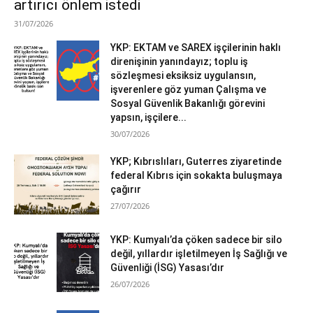
artırıcı önlem istedi
31/07/2026
YKP: EKTAM ve SAREX işçilerinin haklı
direnişinin yanındayız; toplu iş
sözleşmesi eksiksiz uygulansın,
işverenlere göz yuman Çalışma ve
Sosyal Güvenlik Bakanlığı görevini
yapsın, işçilere...
30/07/2026
YKP; Kıbrıslıları, Guterres ziyaretinde
federal Kıbrıs için sokakta buluşmaya
çağırır
27/07/2026
YKP: Kumyalı’da çöken sadece bir silo
değil, yıllardır işletilmeyen İş Sağlığı ve
Güvenliği (İSG) Yasası’dır
26/07/2026