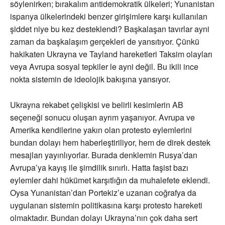
söylenirken; bırakalım antidemokratik ülkeleri; Yunanistan
ispanya ülkelerindeki benzer girişimlere karşı kullanılan
şiddet niye bu kez desteklendi? Başkalaşan tavırlar ayni
zaman da başkalaşım gerçekleri de yansıtıyor. Çünkü
hakikaten Ukrayna ve Tayland hareketleri Taksim olayları
veya Avrupa sosyal tepkiler le ayni değil. Bu ikili ince
nokta sistemin de ideolojik bakışına yansıyor.
Ukrayna rekabet çelişkisi ve belirli kesimlerin AB
seçeneği sonucu oluşan ayrım yaşanıyor. Avrupa ve
Amerika kendilerine yakın olan protesto eylemlerini
bundan dolayı hem haberleştiriliyor, hem de direk destek
mesajları yayınlıyorlar. Burada denklemin Rusya’dan
Avrupa’ya kayış ile şimdilik sınırlı. Hatta faşist bazı
eylemler dahi hükümet karşıtlığın da muhalefete eklendi.
Oysa Yunanistan’dan Portekiz’e uzanan coğrafya da
uygulanan sistemin politikasına karşı protesto hareketi
olmaktadır. Bundan dolayı Ukrayna’nın çok daha sert