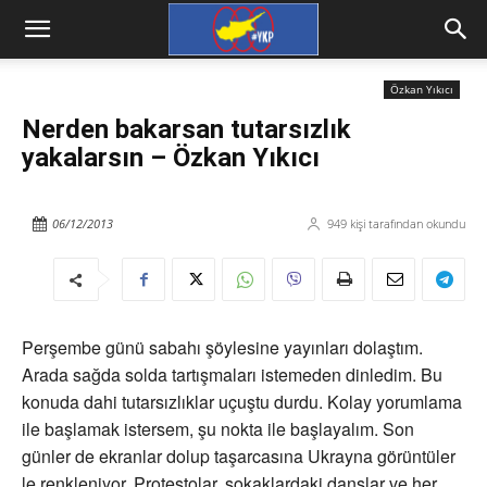
Özkan Yıkıcı
Nerden bakarsan tutarsızlık
yakalarsın – Özkan Yıkıcı
06/12/2013
949
kişi tarafından okundu
Perşembe günü sabahı şöylesine yayınları dolaştım.
Arada sağda solda tartışmaları istemeden dinledim. Bu
konuda dahi tutarsızlıklar uçuştu durdu. Kolay yorumlama
ile başlamak istersem, şu nokta ile başlayalım. Son
günler de ekranlar dolup taşarcasına Ukrayna görüntüler
le renkleniyor. Protestolar, sokaklardaki danslar ve her