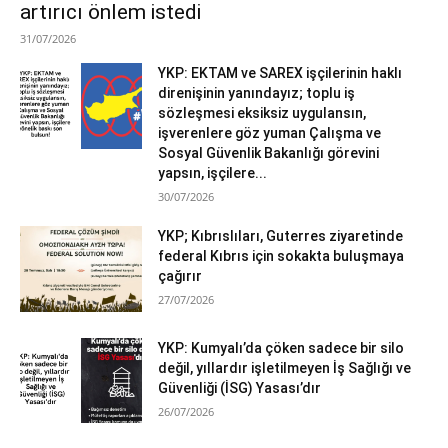
artırıcı önlem istedi
31/07/2026
YKP: EKTAM ve SAREX işçilerinin haklı
direnişinin yanındayız; toplu iş
sözleşmesi eksiksiz uygulansın,
işverenlere göz yuman Çalışma ve
Sosyal Güvenlik Bakanlığı görevini
yapsın, işçilere...
30/07/2026
YKP; Kıbrıslıları, Guterres ziyaretinde
federal Kıbrıs için sokakta buluşmaya
çağırır
27/07/2026
YKP: Kumyalı’da çöken sadece bir silo
değil, yıllardır işletilmeyen İş Sağlığı ve
Güvenliği (İSG) Yasası’dır
26/07/2026