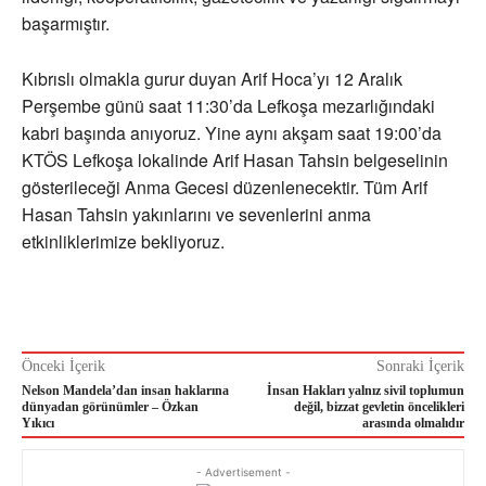
başarmıştır.
Kıbrıslı olmakla gurur duyan Arif Hoca’yı 12 Aralık
Perşembe günü saat 11:30’da Lefkoşa mezarlığındaki
kabri başında anıyoruz. Yine aynı akşam saat 19:00’da
KTÖS Lefkoşa lokalinde Arif Hasan Tahsin belgeselinin
gösterileceği Anma Gecesi düzenlenecektir. Tüm Arif
Hasan Tahsin yakınlarını ve sevenlerini anma
etkinliklerimize bekliyoruz.
Önceki İçerik
Sonraki İçerik
Nelson Mandela’dan insan haklarına
İnsan Hakları yalnız sivil toplumun
dünyadan görünümler – Özkan
değil, bizzat gevletin öncelikleri
Yıkıcı
arasında olmalıdır
- Advertisement -