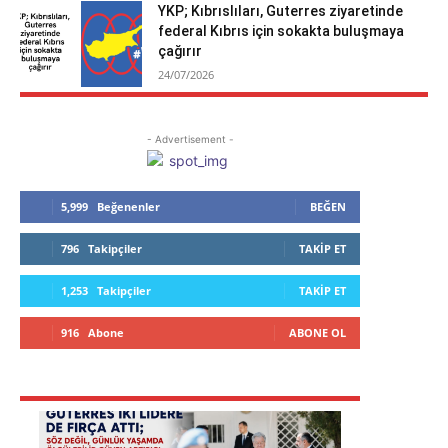
YKP; Kıbrıslıları, Guterres ziyaretinde
federal Kıbrıs için sokakta buluşmaya
çağırır
24/07/2026
- Advertisement -
5,999
Beğenenler
BEĞEN
796
Takipçiler
TAKIP ET
1,253
Takipçiler
TAKIP ET
916
Abone
ABONE OL