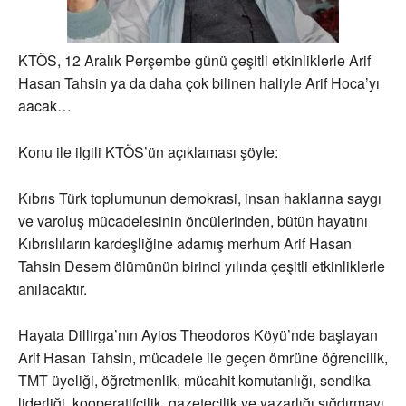
KTÖS, 12 Aralık Perşembe günü çeşitli etkinliklerle Arif
Hasan Tahsin ya da daha çok bilinen haliyle Arif Hoca’yı
aacak…
Konu ile ilgili KTÖS’ün açıklaması şöyle:
Kıbrıs Türk toplumunun demokrasi, insan haklarına saygı
ve varoluş mücadelesinin öncülerinden, bütün hayatını
Kıbrıslıların kardeşliğine adamış merhum Arif Hasan
Tahsin Desem ölümünün birinci yılında çeşitli etkinliklerle
anılacaktır.
Hayata Dillirga’nın Ayios Theodoros Köyü’nde başlayan
Arif Hasan Tahsin, mücadele ile geçen ömrüne öğrencilik,
TMT üyeliği, öğretmenlik, mücahit komutanlığı, sendika
liderliği, kooperatifcilik, gazetecilik ve yazarlığı sığdırmayı