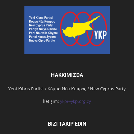
HAKKIMIZDA
Υeni Kıbrıs Partisi / Κόμμα Νέα Κύπρος / New Cyprus Party
İletişim:
ykp@ykp.org.cy
BIZI TAKIP EDIN