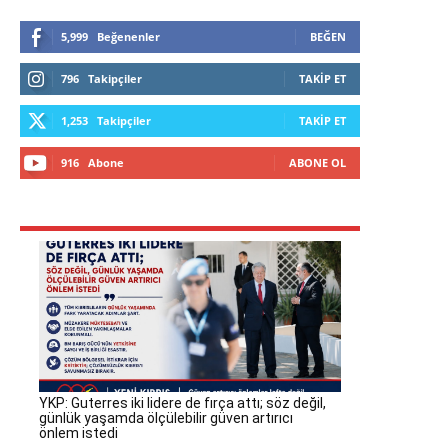
5,999
Beğenenler
BEĞEN
796
Takipçiler
TAKIP ET
1,253
Takipçiler
TAKIP ET
916
Abone
ABONE OL
YKP: Guterres iki lidere de fırça attı; söz değil,
günlük yaşamda ölçülebilir güven artırıcı
önlem istedi