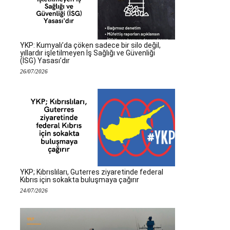
YKP: Kumyalı’da çöken sadece bir silo değil,
yıllardır işletilmeyen İş Sağlığı ve Güvenliği
(İSG) Yasası’dır
26/07/2026
YKP; Kıbrıslıları, Guterres ziyaretinde federal
Kıbrıs için sokakta buluşmaya çağırır
24/07/2026