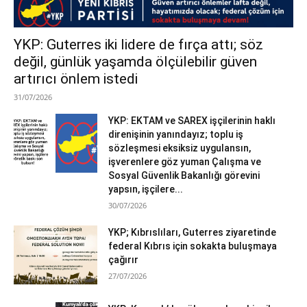
YKP: Guterres iki lidere de fırça attı; söz
değil, günlük yaşamda ölçülebilir güven
artırıcı önlem istedi
31/07/2026
YKP: EKTAM ve SAREX işçilerinin haklı
direnişinin yanındayız; toplu iş
sözleşmesi eksiksiz uygulansın,
işverenlere göz yuman Çalışma ve
Sosyal Güvenlik Bakanlığı görevini
yapsın, işçilere...
30/07/2026
YKP; Kıbrıslıları, Guterres ziyaretinde
federal Kıbrıs için sokakta buluşmaya
çağırır
27/07/2026