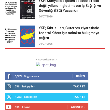
YKP: Kumyalı’da çöken sadece bir silo
değil, yıllardır işletilmeyen İş Sağlığı ve
Güvenliği (İSG) Yasası’dır
26/07/2026
YKP; Kıbrıslıları, Guterres ziyaretinde
federal Kıbrıs için sokakta buluşmaya
çağırır
24/07/2026
- Advertisement -
5,999
Beğenenler
BEĞEN
796
Takipçiler
TAKIP ET
1,253
Takipçiler
TAKIP ET
916
Abone
ABONE OL