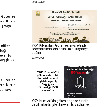
..
30/07/2026
ı, Guterres
eral Kıbrıs
uluşmaya
YKP; Kıbrıslıları, Guterres ziyaretinde
a çöken
federal Kıbrıs için sokakta buluşmaya
değil,
çağırır
meyen İş
27/07/2026
liği (İSG)
ı, Guterres
eral Kıbrıs
uluşmaya
YKP: Kumyalı’da çöken sadece bir silo
değil, yıllardır işletilmeyen İş Sağlığı ve