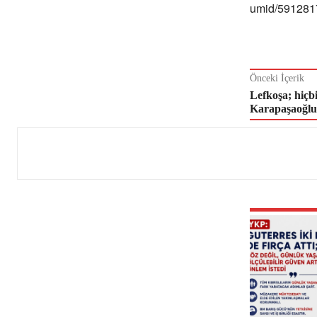
umid/591281
Önceki İçerik
Lefkoşa; hiçbi
Karapaşaoğlu