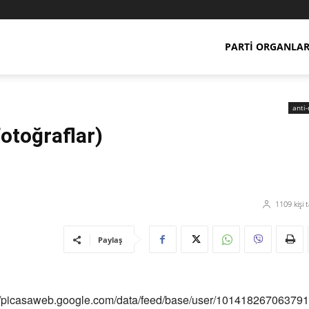
PARTI ORGANLAR
anti-
fotoğraflar)
1109
kişi 
Paylaş
//picasaweb.google.com/data/feed/base/user/10141826706379