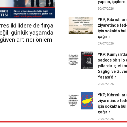
yapsın, işçilere.
30/07/2026
YKP; Kıbrıslılar
es iki lidere de fırça
ziyaretinde fed
için sokakta b
değil, günlük yaşamda
çağırır
r güven artırıcı önlem
27/07/2026
YKP: Kumyalı’d
sadece bir silo 
yıllardır işletil
Sağlığı ve Güven
Yasası’dır
26/07/2026
YKP; Kıbrıslılar
ziyaretinde fed
için sokakta b
çağırır
24/07/2026