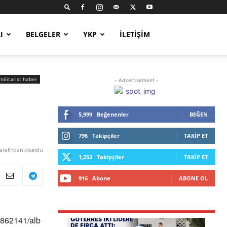
I
BELGELER
YKP
İLETIŞIM
militarist haber
- Advertisement -
5,999
Beğenenler
BEĞEN
796
Takipçiler
TAKIP ET
tarafından okundu
1,253
Takipçiler
TAKIP ET
916
Abone
ABONE OL
1862141/alb