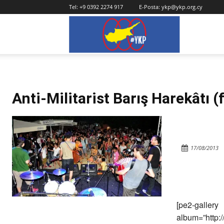
Tel:
+9 0392 2274 917
E-Posta:
ykp@ykp.org.cy
YKP
Anti-Militarist Barış Harekâtı (
17/08/2013
[pe2-gallery
album=”http: