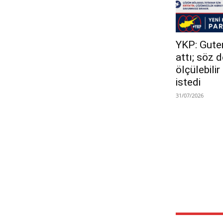
YKP: Guterr
attı; söz 
ölçülebili
istedi
31/07/2026