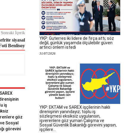
Sonraki İçerik
YKP: Guterres iki lidere de fırça attı; söz
efrite siyasal
değil, günlük yaşamda ölçülebilir güven
Foti Benlisoy
artırıcı önlem istedi
31/07/2026
 SAREX
 direnişinin
u iş
YKP: EKTAM ve SAREX işçilerinin haklı
iksiz
direnişinin yanındayız; toplu iş
sözleşmesi eksiksiz uygulansın,
erenlere göz
işverenlere göz yuman Çalışma ve
ve Sosyal
Sosyal Güvenlik Bakanlığı görevini yapsın,
ğı görevini
işçilere...