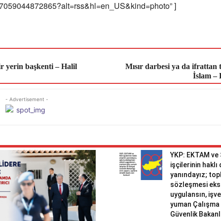
7059044872865?alt=rss&hl=en_US&kind=photo” ]
r yerin başkenti – Halil
Mısır darbesi ya da ifrattan t
İslam – 
- Advertisement -
YKP: EKTAM ve
işçilerinin haklı
yanındayız; topl
sözleşmesi eks
uygulansın, işv
yuman Çalışma 
Güvenlik Bakanlı