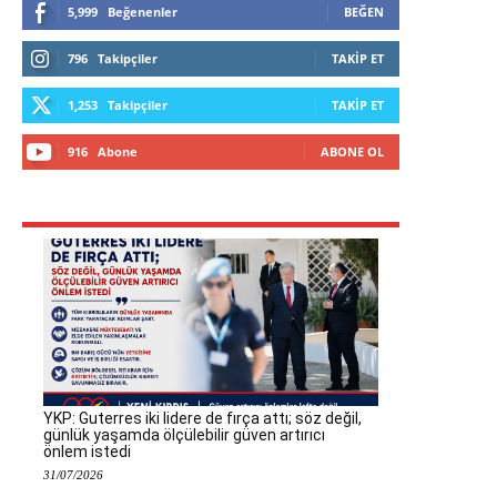
5,999
Beğenenler
BEĞEN
796
Takipçiler
TAKIP ET
1,253
Takipçiler
TAKIP ET
916
Abone
ABONE OL
YKP: Guterres iki lidere de fırça attı; söz değil,
günlük yaşamda ölçülebilir güven artırıcı
önlem istedi
31/07/2026