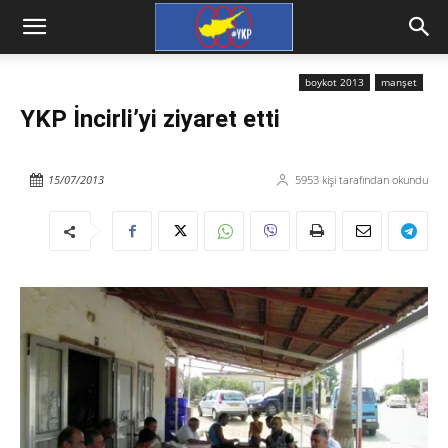
boykot 2013
manşet
YKP İncirli’yi ziyaret etti
15/07/2013
5953
kişi tarafından okundu