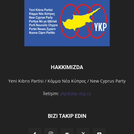
HAKKIMIZDA
Υeni Kıbrıs Partisi / Κόμμα Νέα Κύπρος / New Cyprus Party
İletişim:
ykp@ykp.org.cy
BIZI TAKIP EDIN