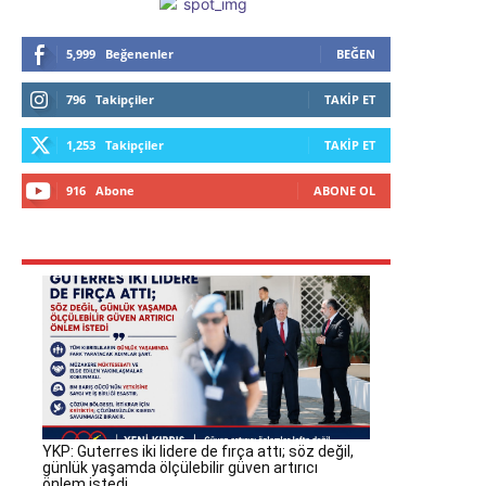
5,999
Beğenenler
BEĞEN
796
Takipçiler
TAKIP ET
1,253
Takipçiler
TAKIP ET
916
Abone
ABONE OL
YKP: Guterres iki lidere de fırça attı; söz değil,
günlük yaşamda ölçülebilir güven artırıcı
önlem istedi