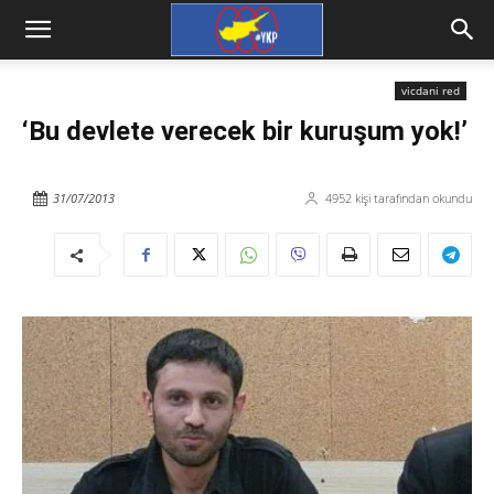
vicdani red
‘Bu devlete verecek bir kuruşum yok!’
31/07/2013
4952
kişi tarafından okundu