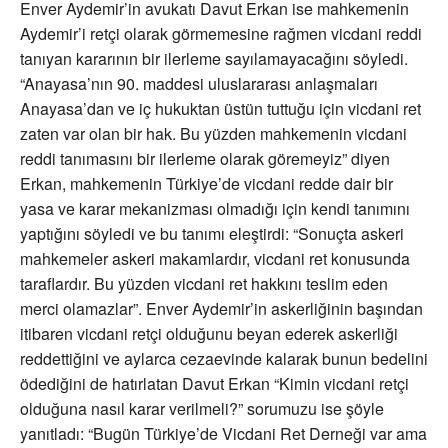
Enver Aydemir’in avukatı Davut Erkan ise mahkemenin
Aydemir’i retçi olarak görmemesine rağmen vicdani reddi
tanıyan kararının bir ilerleme sayılamayacağını söyledi.
“Anayasa’nın 90. maddesi uluslararası anlaşmaları
Anayasa’dan ve iç hukuktan üstün tuttuğu için vicdani ret
zaten var olan bir hak. Bu yüzden mahkemenin vicdani
reddi tanımasını bir ilerleme olarak göremeyiz” diyen
Erkan, mahkemenin Türkiye’de vicdani redde dair bir
yasa ve karar mekanizması olmadığı için kendi tanımını
yaptığını söyledi ve bu tanımı eleştirdi: “Sonuçta askeri
mahkemeler askeri makamlardır, vicdani ret konusunda
taraflardır. Bu yüzden vicdani ret hakkını teslim eden
merci olamazlar”. Enver Aydemir’in askerliğinin başından
itibaren vicdani retçi olduğunu beyan ederek askerliği
reddettiğini ve aylarca cezaevinde kalarak bunun bedelini
ödediğini de hatırlatan Davut Erkan “Kimin vicdani retçi
olduğuna nasıl karar verilmeli?” sorumuzu ise şöyle
yanıtladı: “Bugün Türkiye’de Vicdani Ret Derneği var ama