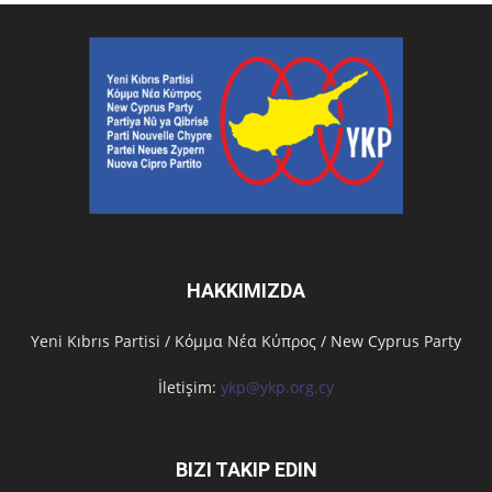
HAKKIMIZDA
Υeni Kıbrıs Partisi / Κόμμα Νέα Κύπρος / New Cyprus Party
İletişim:
ykp@ykp.org.cy
BIZI TAKIP EDIN