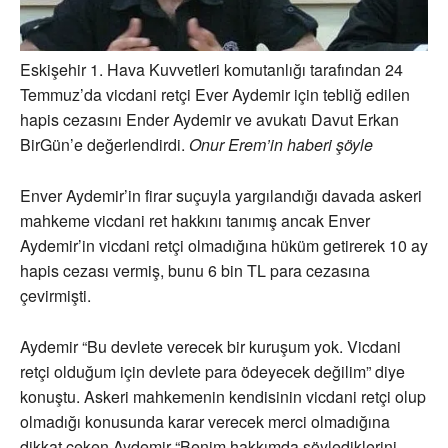
Eskişehir 1. Hava Kuvvetleri komutanlığı tarafından 24
Temmuz’da vicdani retçi Ever Aydemir için tebliğ edilen
hapis cezasını Ender Aydemir ve avukatı Davut Erkan
BirGün’e değerlendirdi.
Onur Erem’in haberi şöyle
Enver Aydemir’in firar suçuyla yargılandığı davada askeri
mahkeme vicdani ret hakkını tanımış ancak Enver
Aydemir’in vicdani retçi olmadığına hüküm getirerek 10 ay
hapis cezası vermiş, bunu 6 bin TL para cezasına
çevirmişti.
Aydemir “Bu devlete verecek bir kuruşum yok. Vicdani
retçi olduğum için devlete para ödeyecek değilim” diye
konuştu. Askeri mahkemenin kendisinin vicdani retçi olup
olmadığı konusunda karar verecek merci olmadığına
dikkat çeken Aydemir “Benim hakkımda söylediklerini