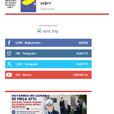
çağırır
24/07/2026
- Advertisement -
5,999
Beğenenler
BEĞEN
796
Takipçiler
TAKIP ET
1,253
Takipçiler
TAKIP ET
916
Abone
ABONE OL