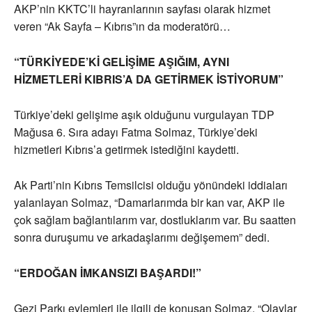
AKP’nin KKTC’li hayranlarının sayfası olarak hizmet
veren “Ak Sayfa – Kıbrıs”ın da moderatörü…
“TÜRKİYEDE’Kİ GELİŞİME AŞIĞIM, AYNI
HİZMETLERİ KIBRIS’A DA GETİRMEK İSTİYORUM”
Türkiye’deki gelişime aşık olduğunu vurgulayan TDP
Mağusa 6. Sıra adayı Fatma Solmaz, Türkiye’deki
hizmetleri Kıbrıs’a getirmek istediğini kaydetti.
Ak Parti’nin Kıbrıs Temsilcisi olduğu yönündeki iddiaları
yalanlayan Solmaz, “Damarlarımda bir kan var, AKP ile
çok sağlam bağlantılarım var, dostluklarım var. Bu saatten
sonra duruşumu ve arkadaşlarımı değişemem” dedi.
“ERDOĞAN İMKANSIZI BAŞARDI!”
Gezi Parkı eylemleri ile ilgili de konuşan Solmaz, “Olaylar