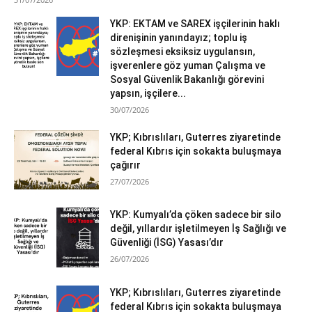
YKP: EKTAM ve SAREX işçilerinin haklı
direnişinin yanındayız; toplu iş
sözleşmesi eksiksiz uygulansın,
işverenlere göz yuman Çalışma ve
Sosyal Güvenlik Bakanlığı görevini
yapsın, işçilere...
30/07/2026
YKP; Kıbrıslıları, Guterres ziyaretinde
federal Kıbrıs için sokakta buluşmaya
çağırır
27/07/2026
YKP: Kumyalı’da çöken sadece bir silo
değil, yıllardır işletilmeyen İş Sağlığı ve
Güvenliği (İSG) Yasası’dır
26/07/2026
YKP; Kıbrıslıları, Guterres ziyaretinde
federal Kıbrıs için sokakta buluşmaya