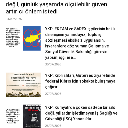
değil, günlük yaşamda ölçülebilir güven
artırıcı önlem istedi
31/07/2026
YKP: EKTAM ve SAREX işçilerinin haklı
direnişinin yanındayız; toplu iş
sözleşmesi eksiksiz uygulansın,
işverenlere göz yuman Çalışma ve
Sosyal Güvenlik Bakanlığı görevini
yapsın, işçilere...
30/07/2026
YKP; Kıbrıslıları, Guterres ziyaretinde
federal Kıbrıs için sokakta buluşmaya
çağırır
27/07/2026
YKP: Kumyalı’da çöken sadece bir silo
değil, yıllardır işletilmeyen İş Sağlığı ve
Güvenliği (İSG) Yasası’dır
26/07/2026