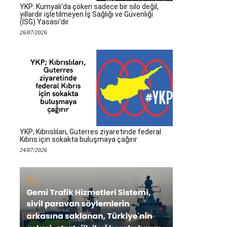
YKP: Kumyalı’da çöken sadece bir silo değil,
yıllardır işletilmeyen İş Sağlığı ve Güvenliği
(İSG) Yasası’dır
26/07/2026
YKP; Kıbrıslıları, Guterres ziyaretinde federal
Kıbrıs için sokakta buluşmaya çağırır
24/07/2026