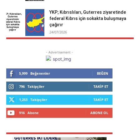
YKP; Kıbrıslıları, Guterres ziyaretinde
federal Kıbrıs için sokakta buluşmaya
çağırır
24/07/2026
- Advertisement -
5,999
Beğenenler
BEĞEN
796
Takipçiler
TAKIP ET
1,253
Takipçiler
TAKIP ET
916
Abone
ABONE OL