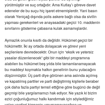
yürütmüştür ve suç ortağıdır. Ama Kutlay’ı göreve davet
edeneler de bu suçu hiç işaret etmemişlerdir. Yani basın
olarak Yeniçağ dışında polis askere bağlı olsa da sivilin
yapması gerekenleri ve anayasadaki geçici 10. maddenin
sınırlarını gösterme çabasına kulak asmamışlardır.
Aymazlık onunla kısıtlı da değildir. Hükümet geçici bir
hükümettir. İki ay ortada dolaşacak ve görevi yeni
seçilenlere devredecektir. Onun için “eksik ve yetersiz
yasalar düzenlenecek” gibi bir maddeyi programına
alabilen bu hükümet beş yılda bile tamamlanamayacak
bu maddeyi koymakla halkın genelinin bunu yutacağını
düşünmüştür. Üç parti diye görünen ama aslında açılmış
ve kapatılmış partiler ve parti değiştirmiş kişilerle beraber
çok daha fazla partiyi temsil ettiğine göre bugünü de değil
geçmişi bile yargılamamızı hak ediyor. Ne yazık ki bizim
ezici çoğunluğumuz halkı kandırmak için söylediğimiz
yalan vaatleri kimsenin umursamayacağına ve