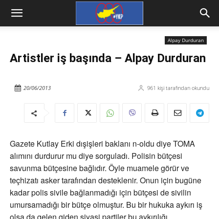
Alpay Durduran
Artistler iş başında – Alpay Durduran
20/06/2013
961
kişi tarafından okundu
Gazete Kutlay Erki dışişleri baklanı n-oldu diye TOMA
alımını durdurur mu diye sorguladı. Polisin bütçesi
savunma bütçesine bağlıdır. Öyle muamele görür ve
teçhizatı asker tarafından desteklenir. Onun için bugüne
kadar polis sivile bağlanmadığı için bütçesi de sivilin
umursamadığı bir bütçe olmuştur. Bu bir hukuka aykırı iş
olsa da gelen giden siyasi partiler bu aykırılığı