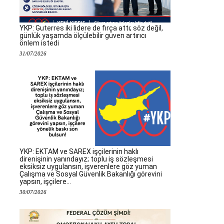
YKP: Guterres iki lidere de fırça attı; söz değil,
günlük yaşamda ölçülebilir güven artırıcı
önlem istedi
31/07/2026
YKP: EKTAM ve SAREX işçilerinin haklı
direnişinin yanındayız; toplu iş sözleşmesi
eksiksiz uygulansın, işverenlere göz yuman
Çalışma ve Sosyal Güvenlik Bakanlığı görevini
yapsın, işçilere...
30/07/2026