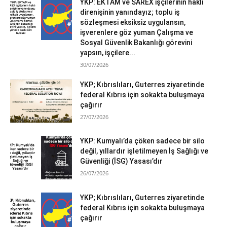
YKP: EKTAM ve SAREX işçilerinin haklı
direnişinin yanındayız; toplu iş
sözleşmesi eksiksiz uygulansın,
işverenlere göz yuman Çalışma ve
Sosyal Güvenlik Bakanlığı görevini
yapsın, işçilere...
30/07/2026
YKP; Kıbrıslıları, Guterres ziyaretinde
federal Kıbrıs için sokakta buluşmaya
çağırır
27/07/2026
YKP: Kumyalı’da çöken sadece bir silo
değil, yıllardır işletilmeyen İş Sağlığı ve
Güvenliği (İSG) Yasası’dır
26/07/2026
YKP; Kıbrıslıları, Guterres ziyaretinde
federal Kıbrıs için sokakta buluşmaya
çağırır