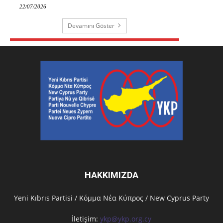
22/07/2026
Devamını Göster
HAKKIMIZDA
Υeni Kıbrıs Partisi / Κόμμα Νέα Κύπρος / New Cyprus Party
İletişim:
ykp@ykp.org.cy