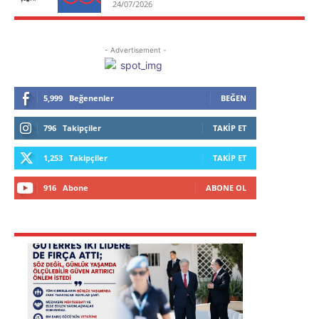
24/07/2026
- Advertisement -
5,999
Beğenenler
BEĞEN
796
Takipçiler
TAKIP ET
1,253
Takipçiler
TAKIP ET
916
Abone
ABONE OL