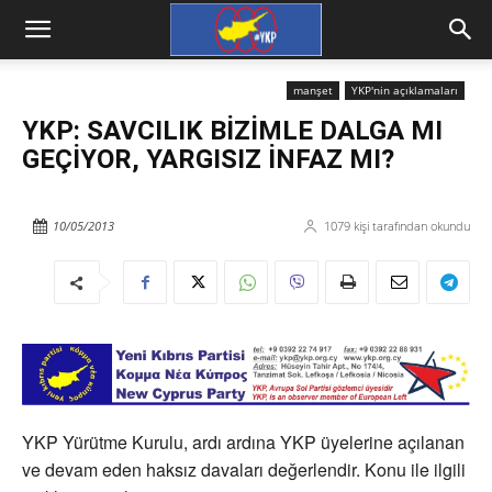
manşet
YKP'nin açıklamaları
YKP: SAVCILIK BİZİMLE DALGA MI
GEÇİYOR, YARGISIZ İNFAZ MI?
10/05/2013
1079
kişi tarafından okundu
YKP Yürütme Kurulu, ardı ardına YKP üyelerine açılanan
ve devam eden haksız davaları değerlendir. Konu ile ilgili