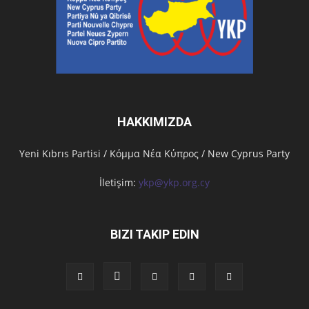
HAKKIMIZDA
Υeni Kıbrıs Partisi / Κόμμα Νέα Κύπρος / New Cyprus Party
İletişim:
ykp@ykp.org.cy
BIZI TAKIP EDIN