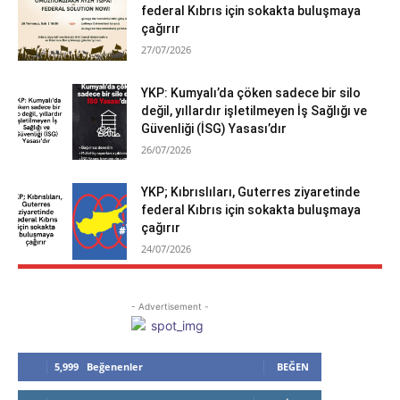
federal Kıbrıs için sokakta buluşmaya
çağırır
27/07/2026
YKP: Kumyalı’da çöken sadece bir silo
değil, yıllardır işletilmeyen İş Sağlığı ve
Güvenliği (İSG) Yasası’dır
26/07/2026
YKP; Kıbrıslıları, Guterres ziyaretinde
federal Kıbrıs için sokakta buluşmaya
çağırır
24/07/2026
- Advertisement -
5,999
Beğenenler
BEĞEN