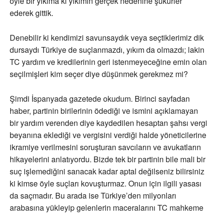
öyle bir yıkıma ki yıkımın gerçek nedenine şükürler
ederek gittik.
Denebilir ki kendimizi savunsaydık veya seçtiklerimiz dik
dursaydı Türkiye de suçlanmazdı, yıkım da olmazdı; lakin
TC yardım ve kredilerinin geri istenmeyeceğine emin olan
seçilmişleri kim seçer diye düşünmek gerekmez mi?
Şimdi İspanyada gazetede okudum. Birinci sayfadan
haber, partinin birilerinin ödediği ve ismini açıklamayan
bir yardım verenden diye kaydedilen hesaptan şahsı vergi
beyanına eklediği ve vergisini verdiği halde yöneticilerine
ikramiye verilmesini soruşturan savcıların ve avukatların
hikayelerini anlatıyordu. Bizde tek bir partinin bile mali bir
suç işlemediğini sanacak kadar aptal değilseniz bilirsiniz
ki kimse öyle suçları kovuşturmaz. Onun için ilgili yasası
da saçmadır. Bu arada ise Türkiye’den milyonları
arabasına yükleyip gelenlerin maceralarını TC mahkeme