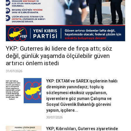
YKP: Guterres iki lidere de fırça attı; söz
değil, günlük yaşamda ölçülebilir güven
artırıcı önlem istedi
31/07/2026
YKP: EKTAM ve SAREX işçilerinin haklı
direnişinin yanındayız; toplu iş
sözleşmesi eksiksiz uygulansın,
işverenlere göz yuman Çalışma ve
Sosyal Güvenlik Bakanlığı görevini
yapsın, işçilere...
30/07/2026
YKP; Kıbrıslıları, Guterres ziyaretinde