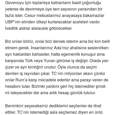
Güvenoyu için toplantıya katılanların basit çoğunluğu
yeterse de devirmeye üye tam sayısının yarısından bir
fazla ister. Cesur mebuslarımız anayasaya bakamazlar
UBP’nin elinden ülkeyi kurtaracaklar aceleleri vardır.
İvedilik aldılar alelacele götürecekler.
Biz onları biliriz, onlar bizi demek isterim ama biz kim belli
etmem gerek. İnsanlarımız Ada’mız ahalisine seslenirken
ayrı haklardan bahseder, hatta egemenlik konuşur ama
karşısında Türk veya Yunan görürse iş değişir. Orada yan
çizer ve ayrı kimliğini unutur. Öyle olunca da seçim
denilen iş rayından çıkar. TC’nin milyonları aksın çünkü
onlar Rum’a karşı mücadele ederler ama parayı veren de
hesabını tutar. Bizimki yardımı geri hiç istemediler şimdi
mi isteyecekler der ama artık hesap günlük tutulur.
Benimkini seçeceksiniz dediklerini seçilenler de itiraf
ettiler. TC’nin istemediği asla seçilemez diyen en ünlü