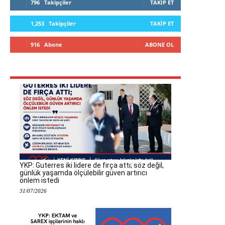
796
Takipçiler
TAKIP ET
1,253
Takipçiler
TAKIP ET
916
Abone
ABONE OL
YKP: Guterres iki lidere de fırça attı; söz değil,
günlük yaşamda ölçülebilir güven artırıcı
önlem istedi
31/07/2026