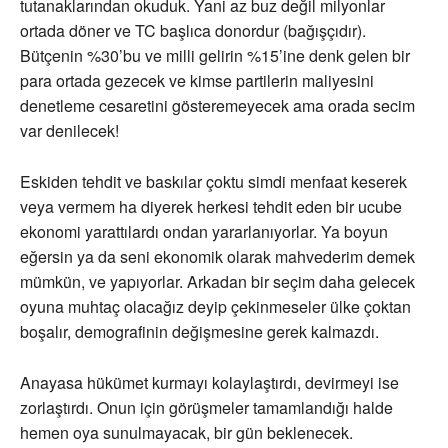
tutanaklarından okuduk. Yani az buz değil milyonlar
ortada döner ve TC başlıca donordur (bağışçıdır).
Bütçenin %30’bu ve milli gelirin %15’ine denk gelen bir
para ortada gezecek ve kimse partilerin maliyesini
denetleme cesaretini gösteremeyecek ama orada secim
var denilecek!
Eskiden tehdit ve baskılar çoktu simdi menfaat keserek
veya vermem ha diyerek herkesi tehdit eden bir ucube
ekonomi yarattılardı ondan yararlanıyorlar. Ya boyun
eğersin ya da seni ekonomik olarak mahvederim demek
mümkün, ve yapıyorlar. Arkadan bir seçim daha gelecek
oyuna muhtaç olacağız deyip çekinmeseler ülke çoktan
boşalır, demografinin değişmesine gerek kalmazdı.
Anayasa hükümet kurmayı kolaylaştırdı, devirmeyi ise
zorlaştırdı. Onun için görüşmeler tamamlandığı halde
hemen oya sunulmayacak, bir gün beklenecek.