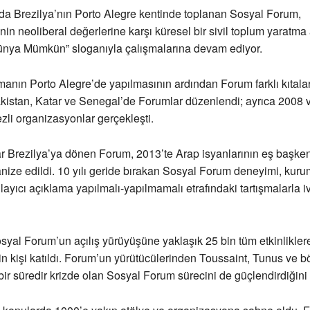
ında Brezilya’nın Porto Alegre kentinde toplanan Sosyal Forum,
in neoliberal değerlerine karşı küresel bir sivil toplum yaratma
ünya Mümkün” sloganıyla çalışmalarına devam ediyor.
şmanın Porto Alegre’de yapılmasının ardından Forum farklı kıtalar
kistan, Katar ve Senegal’de Forumlar düzenlendi; ayrıca 2008 
zli organizasyonlar gerçekleşti.
r Brezilya’ya dönen Forum, 2013’te Arap isyanlarının eş başken
nize edildi. 10 yılı geride bırakan Sosyal Forum deneyimi, kur
yıcı açıklama yapılmalı-yapılmamalı etrafındaki tartışmalarla 
syal Forum’un açılış yürüyüşüne yaklaşık 25 bin tüm etkinlikler
in kişi katıldı. Forum’un yürütücülerinden Toussaint, Tunus ve b
 bir süredir krizde olan Sosyal Forum sürecini de güçlendirdiğini