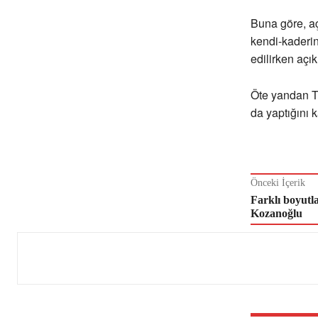
Buna göre, aç
kendi-kaderini
edilirken açı
Öte yandan T
da yaptığını k
Önceki İçerik
Farklı boyutla
Kozanoğlu