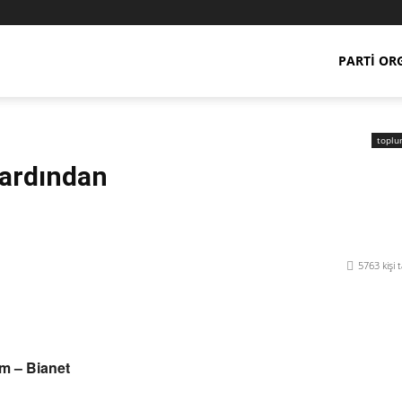
PARTI OR
toplu
ardından
5763
kişi 
Paylaş
ım – Bianet