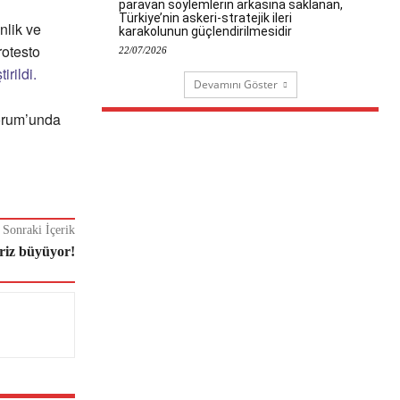
paravan söylemlerin arkasına saklanan,
Türkiye’nin askeri-stratejik ileri
nlik ve
karakolunun güçlendirilmesidir
rotesto
22/07/2026
tirildi.
Devamını Göster
Forum’unda
Sonraki İçerik
iz büyüyor!