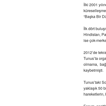
İlki 2001 yıl
küreselleşmen
“Başka Bir D
İlk dört bulu
Hindistan, Pa
ise çok-merke
2012’de tekra
Tunus’ta orga
olmama, bağla
kaybetmişti.
Tunus’taki So
yaklaşık 50 b
hareketlerin,