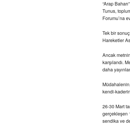
“Arap Baharı” 
Tunus, toplum
Forumu’na ev 
Tek bir sonu
Hareketler A
Ancak metnin 
karşılandı. M
daha yayınlan
Müdahalenin, 
kendi-kaderini
26-30 Mart ta
gerçekleşen 
sendika ve d