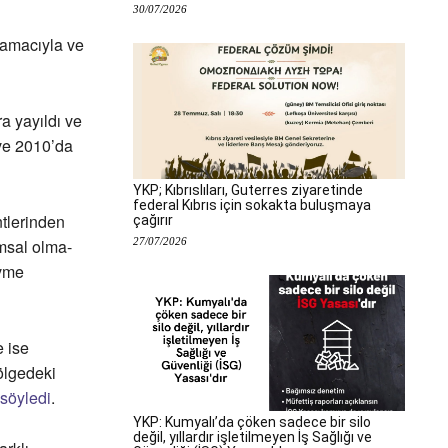
30/07/2026
 amacıyla ve
a yayıldı ve
ve 2010’da
YKP; Kıbrıslıları, Guterres ziyaretinde
federal Kıbrıs için sokakta buluşmaya
tlerinden
çağırır
27/07/2026
umsal olma-
ivme
e ise
ölgedeki
söyledi
.
YKP: Kumyalı’da çöken sadece bir silo
değil, yıllardır işletilmeyen İş Sağlığı ve