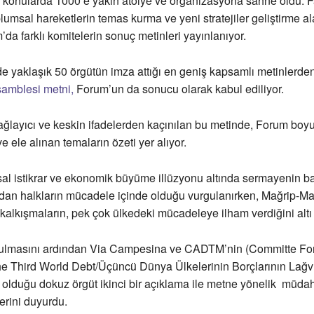
i konularda 1000’e yakın atölye ve organizasyona sahne oldu. F
plumsal hareketlerin temas kurma ve yeni stratejiler geliştirme al
da farklı komitelerin sonuç metinleri yayınlanıyor.
de yaklaşık 50 örgütün imza attığı en geniş kapsamlı metinlerde
samblesi metni,
Forum’un da sonucu olarak kabul ediliyor.
ağlayıcı ve keskin ifadelerden kaçınılan bu metinde, Forum boy
e ele alınan temaların özeti yer alıyor.
al istikrar ve ekonomik büyüme illüzyonu altında sermayenin ba
adan halkların mücadele içinde olduğu vurgulanırken, Mağrip-M
kalkışmaların, pek çok ülkedeki mücadeleye ilham verdiğini altı ç
ulmasını ardından Via Campesina ve CADTM’nin (Committe For
the Third World Debt/Üçüncü Dünya Ülkelerinin Borçlarının Lağv
 olduğu dokuz örgüt ikinci bir açıklama ile metne yönelik müda
lerini duyurdu.