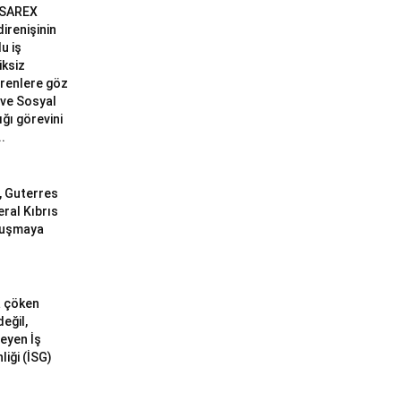
 SAREX
 direnişinin
u iş
iksiz
erenlere göz
ve Sosyal
ğı görevini
..
ı, Guterres
eral Kıbrıs
uluşmaya
a çöken
değil,
meyen İş
liği (İSG)