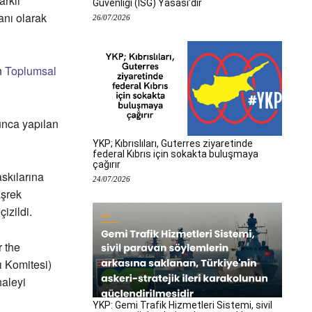
arklı
Güvenliği (İSG) Yasası’dır
anı olarak
26/07/2026
n
Toplumsal
unca yapılan
YKP; Kıbrıslıları, Guterres ziyaretinde
federal Kıbrıs için sokakta buluşmaya
çağırır
skılarına
24/07/2026
aşrek
izildi.
 the
ı Komitesi)
haleyi
YKP: Gemi Trafik Hizmetleri Sistemi, sivil