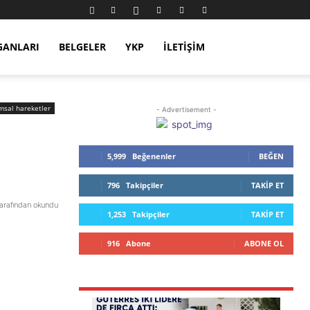
GANLARI
BELGELER
YKP
İLETIŞIM
msal hareketler
- Advertisement -
5,999
Beğenenler
BEĞEN
796
Takipçiler
TAKIP ET
tarafından okundu
1,253
Takipçiler
TAKIP ET
916
Abone
ABONE OL