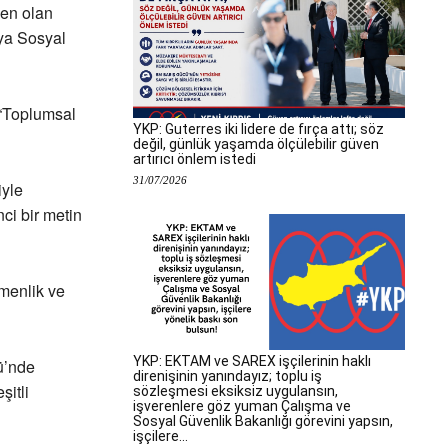
den olan
nya Sosyal
 “Toplumsal
YKP: Guterres iki lidere de fırça attı; söz
değil, günlük yaşamda ölçülebilir güven
artırıcı önlem istedi
31/07/2026
iyle
ci bir metin
emenlik ve
YKP: EKTAM ve SAREX işçilerinin haklı
ü’nde
direnişinin yanındayız; toplu iş
itli
sözleşmesi eksiksiz uygulansın,
işverenlere göz yuman Çalışma ve
Sosyal Güvenlik Bakanlığı görevini yapsın,
işçilere...