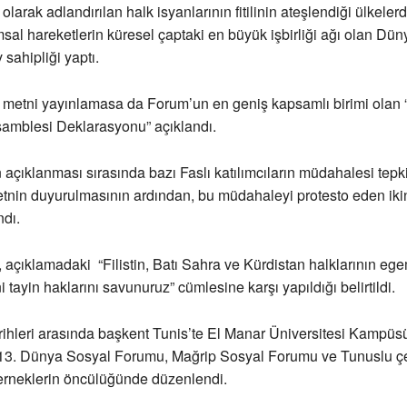
olarak adlandırılan halk isyanlarının fitilinin ateşlendiği ülkeler
sal hareketlerin küresel çaptaki en büyük işbirliği ağı olan Dü
sahipliği yaptı.
ç metni yayınlamasa da Forum’un en geniş kapsamlı birimi olan
samblesi Deklarasyonu” açıklandı.
açıklanması sırasında bazı Faslı katılımcıların müdahalesi tepk
etnin duyurulmasının ardından, bu müdahaleyi protesto eden ikin
dı.
açıklamadaki “Filistin, Batı Sahra ve Kürdistan halklarının eg
 tayin haklarını savunuruz” cümlesine karşı yapıldığı belirtildi.
rihleri arasında başkent Tunis’te El Manar Üniversitesi Kampüs
13. Dünya Sosyal Forumu, Mağrip Sosyal Forumu ve Tunuslu çeş
erneklerin öncülüğünde düzenlendi.