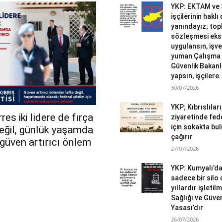
YKP: EKTAM ve
işçilerinin haklı
yanındayız; topl
sözleşmesi eks
uygulansın, işv
yuman Çalışma 
Güvenlik Bakanlı
yapsın, işçilere.
30/07/2026
YKP; Kıbrıslılar
es iki lidere de fırça
ziyaretinde fed
için sokakta b
değil, günlük yaşamda
çağırır
r güven artırıcı önlem
27/07/2026
YKP: Kumyalı’d
sadece bir silo 
yıllardır işletil
Sağlığı ve Güven
Yasası’dır
26/07/2026