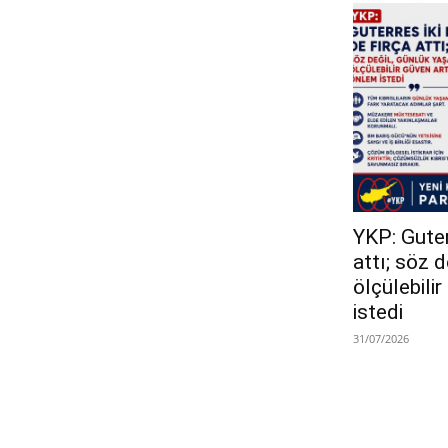
YKP: Guterr
attı; söz 
ölçülebili
istedi
31/07/2026