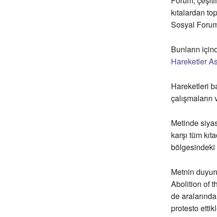
Forum, çeşitl
kıtalardan to
Sosyal Forum’
Bunların için
Hareketler A
Hareketleri b
çalışmaların v
Metinde siyas
karşı tüm kıt
bölgesindeki 
Metnin duyur
Abolition of 
de aralarında
protesto ettik