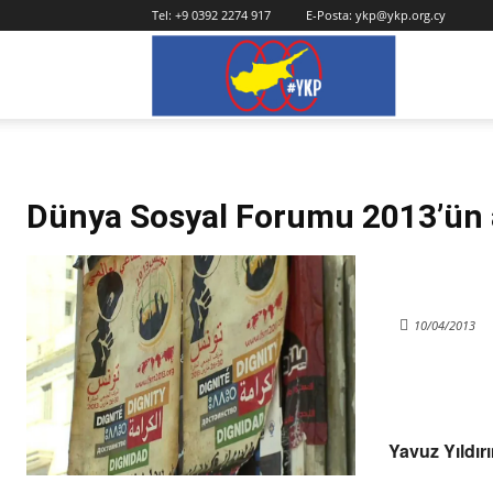
Tel:
+9 0392 2274 917
E-Posta:
ykp@ykp.org.cy
YKP
Dünya Sosyal Forumu 2013’ün 
10/04/2013
Yavuz Yıldır