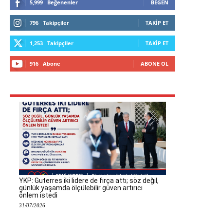
5,999
Beğenenler
BEĞEN
796
Takipçiler
TAKIP ET
1,253
Takipçiler
TAKIP ET
916
Abone
ABONE OL
YKP: Guterres iki lidere de fırça attı; söz değil,
günlük yaşamda ölçülebilir güven artırıcı
önlem istedi
31/07/2026