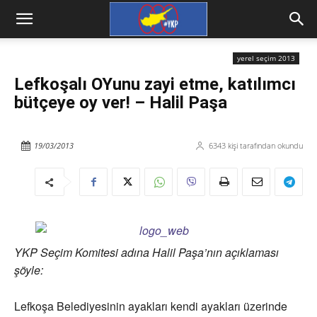
yerel seçim 2013
Lefkoşalı OYunu zayi etme, katılımcı
bütçeye oy ver! – Halil Paşa
19/03/2013
6343
kişi tarafından okundu
YKP Seçim Komitesi adına Halil Paşa’nın açıklaması
şöyle:
Lefkoşa Belediyesinin ayakları kendi ayakları üzerinde