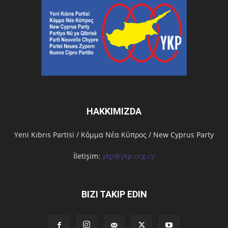
HAKKIMIZDA
Υeni Kıbrıs Partisi / Κόμμα Νέα Κύπρος / New Cyprus Party
İletişim:
ykp@ykp.org.cy
BIZI TAKIP EDIN