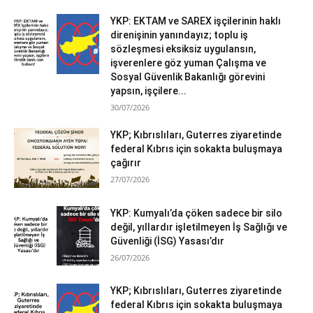
YKP: EKTAM ve SAREX işçilerinin haklı
direnişinin yanındayız; toplu iş
sözleşmesi eksiksiz uygulansın,
işverenlere göz yuman Çalışma ve
Sosyal Güvenlik Bakanlığı görevini
yapsın, işçilere...
30/07/2026
YKP; Kıbrıslıları, Guterres ziyaretinde
federal Kıbrıs için sokakta buluşmaya
çağırır
27/07/2026
YKP: Kumyalı’da çöken sadece bir silo
değil, yıllardır işletilmeyen İş Sağlığı ve
Güvenliği (İSG) Yasası’dır
26/07/2026
YKP; Kıbrıslıları, Guterres ziyaretinde
federal Kıbrıs için sokakta buluşmaya