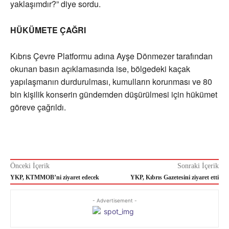
yaklaşımdır?” diye sordu.
HÜKÜMETE ÇAĞRI
Kıbrıs Çevre Platformu adına Ayşe Dönmezer tarafından
okunan basın açıklamasında ise, bölgedeki kaçak
yapılaşmanın durdurulması, kumulların korunması ve 80
bin kişilik konserin gündemden düşürülmesi için hükümet
göreve çağrıldı.
Önceki İçerik
Sonraki İçerik
YKP, KTMMOB’ni ziyaret edecek
YKP, Kıbrıs Gazetesini ziyaret etti
- Advertisement -