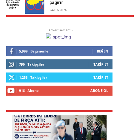
çağırır
24/07/2026
- Advertisement -
5,999
Beğenenler
BEĞEN
796
Takipçiler
TAKIP ET
1,253
Takipçiler
TAKIP ET
916
Abone
ABONE OL