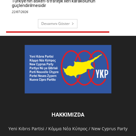
Türkiye’nin askeri-stratejik ileri karakolunun
güçlendirilmesidir
22/07/2026
Devamını Göster
HAKKIMIZDA
Υeni Kıbrıs Partisi / Κόμμα Νέα Κύπρος / New Cyprus Party