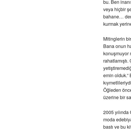
bu. Ben inanı
veya hiçbir ş
bahane… dene
kurmak yerine 
Mitinglerin b
Bana onun ha
konuşmuyor m
rahatlamıştı.
yetiştiremed
emin olduk.” 
kıymetlileriy
Öğleden önce 
üzerine bir saa
2005 yılında 
moda edebiya
bastı ve bu ki