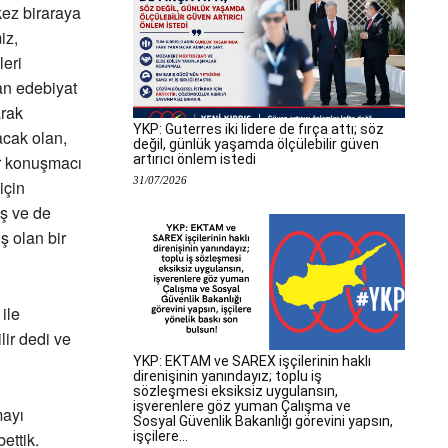
kez biraraya
iz,
leri
an edebiyat
arak
YKP: Guterres iki lidere de fırça attı; söz
acak olan,
değil, günlük yaşamda ölçülebilir güven
artırıcı önlem istedi
ir konuşmacı
31/07/2026
için
ş ve de
 olan bir
ile
lir dedi ve
YKP: EKTAM ve SAREX işçilerinin haklı
direnişinin yanındayız; toplu iş
sözleşmesi eksiksiz uygulansın,
işverenlere göz yuman Çalışma ve
mayı
Sosyal Güvenlik Bakanlığı görevini yapsın,
işçilere...
ettik.