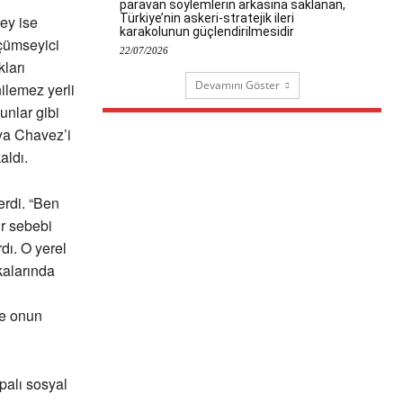
paravan söylemlerin arkasına saklanan,
Türkiye’nin askeri-stratejik ileri
şey ise
karakolunun güçlendirilmesidir
üçümseyici
22/07/2026
kları
Devamını Göster
ilemez yerli
nlar gibi
ya Chavez’i
aldı.
erdi. “Ben
ir sebebi
rdı. O yerel
kalarında
be onun
upalı sosyal