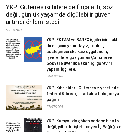
YKP: Guterres iki lidere de fırça attı; söz
değil, günlük yaşamda ölçülebilir güven
artırıcı önlem istedi
31/07/2026
YKP: EKTAM ve SAREX işçilerinin haklı
direnişinin yanındayız; toplu iş
sözleşmesi eksiksiz uygulansın,
işverenlere göz yuman Çalışma ve
Sosyal Güvenlik Bakanlığı görevini
yapsın, işçilere...
30/07/2026
YKP; Kıbrıslıları, Guterres ziyaretinde
federal Kıbrıs için sokakta buluşmaya
çağırır
27/07/2026
YKP: Kumyalı’da çöken sadece bir silo
değil, yıllardır işletilmeyen İş Sağlığı ve