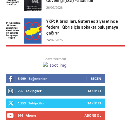
Güvenliği (İSG) Yasası’dır
26/07/2026
YKP; Kıbrıslıları, Guterres ziyaretinde
federal Kıbrıs için sokakta buluşmaya
çağırır
24/07/2026
- Advertisement -
5,999
Beğenenler
BEĞEN
796
Takipçiler
TAKIP ET
1,253
Takipçiler
TAKIP ET
916
Abone
ABONE OL