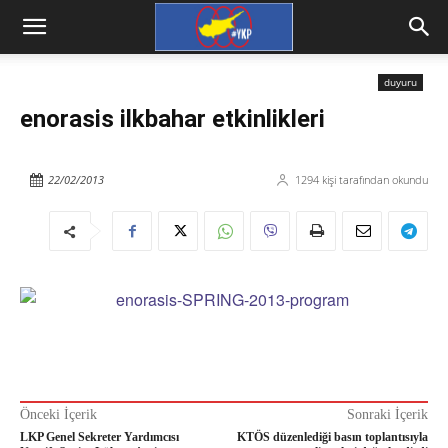
duyuru
enorasis ilkbahar etkinlikleri
22/02/2013
1294
kişi tarafından okundu
Önceki İçerik
Sonraki İçerik
LKP Genel Sekreter Yardımcısı
KTÖS düzenlediği basın toplantısıyla