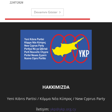
22/07/2026
Devamını Göster
HAKKIMIZDA
Υeni Kıbrıs Partisi / Κόμμα Νέα Κύπρος / New Cyprus Party
İletişim:
ykp@ykp.org.cy