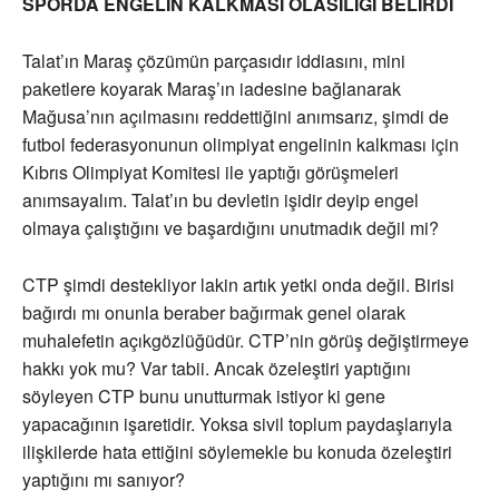
SPORDA ENGELİN KALKMASI OLASILIĞI BELİRDİ
Talat’ın Maraş çözümün parçasıdır iddiasını, mini
paketlere koyarak Maraş’ın iadesine bağlanarak
Mağusa’nın açılmasını reddettiğini anımsarız, şimdi de
futbol federasyonunun olimpiyat engelinin kalkması için
Kıbrıs Olimpiyat Komitesi ile yaptığı görüşmeleri
anımsayalım. Talat’ın bu devletin işidir deyip engel
olmaya çalıştığını ve başardığını unutmadık değil mi?
CTP şimdi destekliyor lakin artık yetki onda değil. Birisi
bağırdı mı onunla beraber bağırmak genel olarak
muhalefetin açıkgözlüğüdür. CTP’nin görüş değiştirmeye
hakkı yok mu? Var tabii. Ancak özeleştiri yaptığını
söyleyen CTP bunu unutturmak istiyor ki gene
yapacağının işaretidir. Yoksa sivil toplum paydaşlarıyla
ilişkilerde hata ettiğini söylemekle bu konuda özeleştiri
yaptığını mı sanıyor?