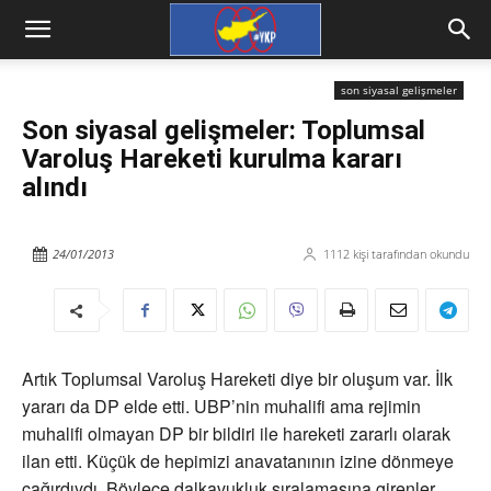
son siyasal gelişmeler
Son siyasal gelişmeler: Toplumsal
Varoluş Hareketi kurulma kararı
alındı
24/01/2013
1112
kişi tarafından okundu
Artık Toplumsal Varoluş Hareketi diye bir oluşum var. İlk
yararı da DP elde etti. UBP’nin muhalifi ama rejimin
muhalifi olmayan DP bir bildiri ile hareketi zararlı olarak
ilan etti. Küçük de hepimizi anavatanının izine dönmeye
çağırdıydı. Böylece dalkavukluk sıralamasına girenler