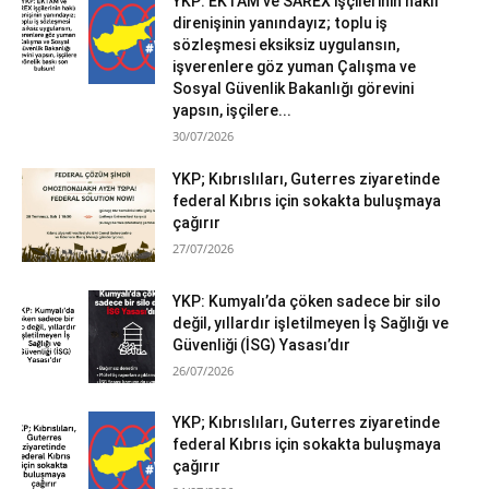
YKP: EKTAM ve SAREX işçilerinin haklı
direnişinin yanındayız; toplu iş
sözleşmesi eksiksiz uygulansın,
işverenlere göz yuman Çalışma ve
Sosyal Güvenlik Bakanlığı görevini
yapsın, işçilere...
30/07/2026
YKP; Kıbrıslıları, Guterres ziyaretinde
federal Kıbrıs için sokakta buluşmaya
çağırır
27/07/2026
YKP: Kumyalı’da çöken sadece bir silo
değil, yıllardır işletilmeyen İş Sağlığı ve
Güvenliği (İSG) Yasası’dır
26/07/2026
YKP; Kıbrıslıları, Guterres ziyaretinde
federal Kıbrıs için sokakta buluşmaya
çağırır