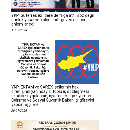
YKP: Guterres iki lidere de fırça attı; söz değil,
günlük yaşamda ölçülebilir güven artırıcı
önlem istedi
31/07/2026
YKP: EKTAM ve SAREX işçilerinin haklı
direnişinin yanındayız; toplu iş sözleşmesi
eksiksiz uygulansın, işverenlere göz yuman
Çalışma ve Sosyal Güvenlik Bakanlığı görevini
yapsın, işçilere...
30/07/2026