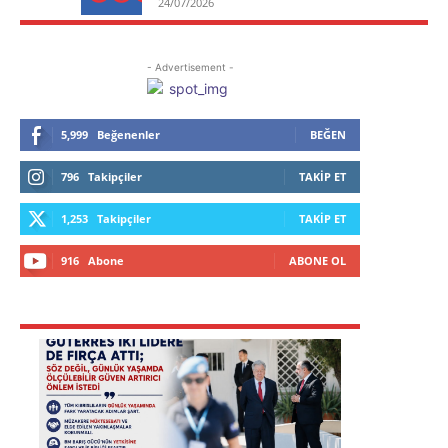
24/07/2026
- Advertisement -
5,999
Beğenenler
BEĞEN
796
Takipçiler
TAKIP ET
1,253
Takipçiler
TAKIP ET
916
Abone
ABONE OL