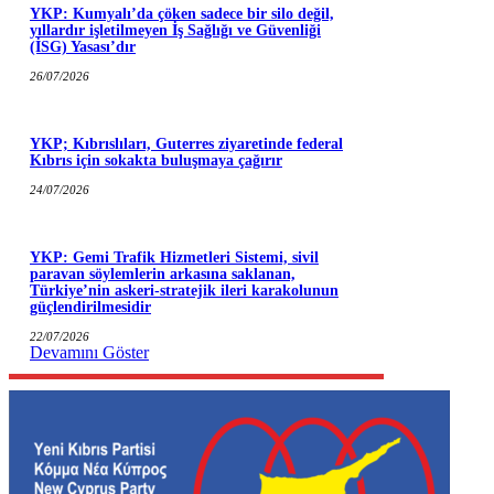
YKP: Kumyalı’da çöken sadece bir silo değil,
yıllardır işletilmeyen İş Sağlığı ve Güvenliği
(İSG) Yasası’dır
26/07/2026
YKP; Kıbrıslıları, Guterres ziyaretinde federal
Kıbrıs için sokakta buluşmaya çağırır
24/07/2026
YKP: Gemi Trafik Hizmetleri Sistemi, sivil
paravan söylemlerin arkasına saklanan,
Türkiye’nin askeri-stratejik ileri karakolunun
güçlendirilmesidir
22/07/2026
Devamını Göster