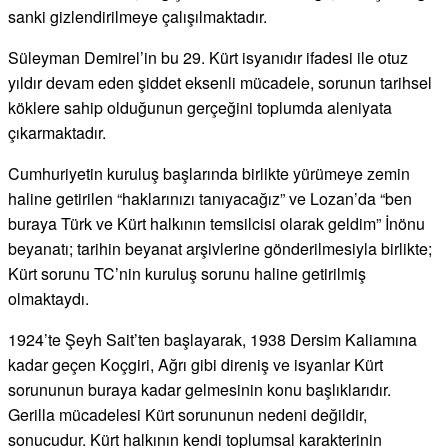
sanki gizlendirilmeye çalışılmaktadır.
Süleyman Demirel’in bu 29. Kürt isyanıdır ifadesi ile otuz
yıldır devam eden şiddet eksenli mücadele, sorunun tarihsel
köklere sahip olduğunun gerçeğini toplumda aleniyata
çıkarmaktadır.
Cumhuriyetin kuruluş başlarında birlikte yürümeye zemin
haline getirilen “haklarınızı tanıyacağız” ve Lozan’da “ben
buraya Türk ve Kürt halkının temsilcisi olarak geldim” İnönu
beyanatı; tarihin beyanat arşivlerine gönderilmesiyla birlikte;
Kürt sorunu TC’nin kuruluş sorunu haline getirilmiş
olmaktaydı.
1924’te Şeyh Sait’ten başlayarak, 1938 Dersim Kaliamına
kadar geçen Koçgiri, Ağrı gibi direniş ve isyanlar Kürt
sorununun buraya kadar gelmesinin konu başlıklarıdır.
Gerilla mücadelesi Kürt sorununun nedeni değildir,
sonucudur. Kürt halkının kendi toplumsal karakterinin