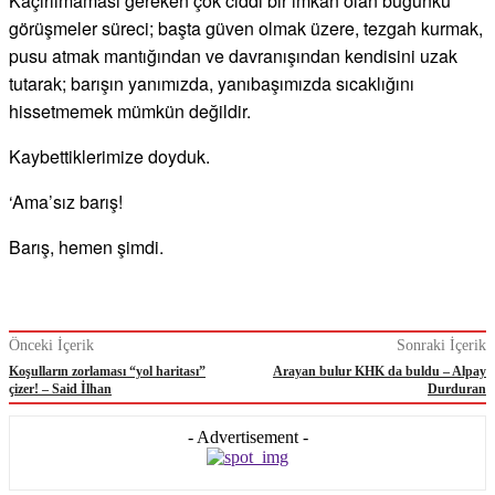
Kaçırılmaması gereken çok ciddi bir imkan olan bugünkü
görüşmeler süreci; başta güven olmak üzere, tezgah kurmak,
pusu atmak mantığından ve davranışından kendisini uzak
tutarak; barışın yanımızda, yanıbaşımızda sıcaklığını
hissetmemek mümkün değildir.
Kaybettiklerimize doyduk.
‘Ama’sız barış!
Barış, hemen şimdi.
Önceki İçerik
Sonraki İçerik
Koşulların zorlaması “yol haritası”
Arayan bulur KHK da buldu – Alpay
çizer! – Said İlhan
Durduran
- Advertisement -