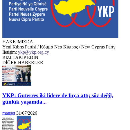
HAKKIMIZDA
Υeni Kıbrıs Partisi / Κόμμα Νέα Κύπρος / New Cyprus Party
İletişim:
ykp@ykp.org.cy
BIZI TAKIP EDIN
DİĞER HABERLER
YKP: Guterres iki lidere de fırça attı; söz değil,
günlük yaşamda...
manşet
31/07/2026