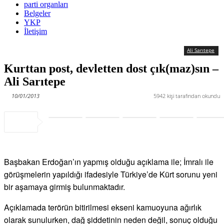
parti organları
Belgeler
YKP
İletişim
Ali Sarıtepe
Kurttan post, devletten dost çık(maz)sın –
Ali Sarıtepe
10/01/2013
5942
kişi tarafından okundu
Başbakan Erdoğan’ın yapmış olduğu açıklama ile; İmralı ile
görüşmelerin yapıldığı ifadesiyle Türkiye’de Kürt sorunu yeni
bir aşamaya girmiş bulunmaktadır.
Açıklamada terörün bitirilmesi ekseni kamuoyuna ağırlık
olarak sunulurken, dağ şiddetinin neden değil, sonuç olduğu