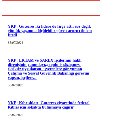
YKP: Guterres iki lidere de fırça attı; söz değil,
günlük yaşamda ölçülebilir güven artırıcı önlem
istedi
31/07/2026
YKP: EKTAM ve SAREX işçilerinin haklı
direnişinin yanındayız; toplu iş sözleşmesi
eksiksiz uygulansın, işverenlere göz yuman
Çalışma ve Sosyal Güvenlik Bakanlığı görevini
yapsın, işçilere...
30/07/2026
YKP; Kıbrıslıları, Guterres ziyaretinde federal
Kıbrıs için sokakta buluşmaya çağırır
27/07/2026