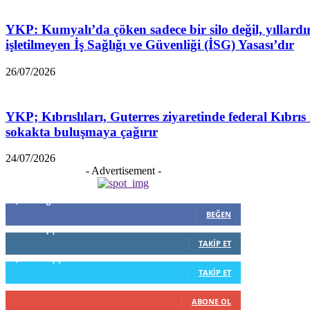
YKP: Kumyalı’da çöken sadece bir silo değil, yıllardı
işletilmeyen İş Sağlığı ve Güvenliği (İSG) Yasası’dır
26/07/2026
YKP; Kıbrıslıları, Guterres ziyaretinde federal Kıbrıs 
sokakta buluşmaya çağırır
24/07/2026
- Advertisement -
5,999
Beğenenler
BEĞEN
796
Takipçiler
TAKIP ET
1,253
Takipçiler
TAKIP ET
916
Abone
ABONE OL