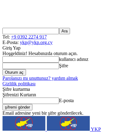
Tel:
+9 0392 2274 917
E-Posta:
ykp@ykp.org.cy
Giriş Yap
Hoşgeldiniz! Hesabınızda oturum açın.
kullanıcı adınız
Şifre
Parolanızı mı unuttunuz? yardım almak
Gizlilik politikası
Şifre kurtarma
Şifrenizi Kurtarın
E-posta
Email adresine yeni bir şifre gönderilecek.
YKP