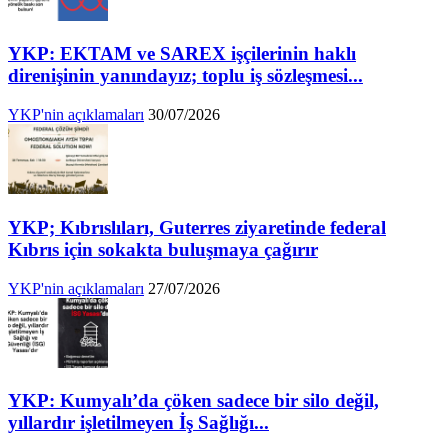
YKP: EKTAM ve SAREX işçilerinin haklı
direnişinin yanındayız; toplu iş sözleşmesi...
YKP'nin açıklamaları
30/07/2026
YKP; Kıbrıslıları, Guterres ziyaretinde federal
Kıbrıs için sokakta buluşmaya çağırır
YKP'nin açıklamaları
27/07/2026
YKP: Kumyalı’da çöken sadece bir silo değil,
yıllardır işletilmeyen İş Sağlığı...