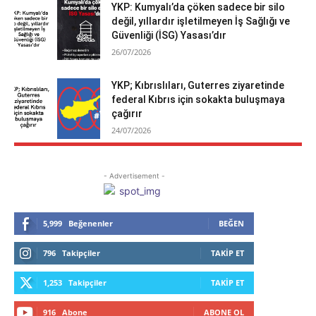
YKP: Kumyalı’da çöken sadece bir silo
değil, yıllardır işletilmeyen İş Sağlığı ve
Güvenliği (İSG) Yasası’dır
26/07/2026
YKP; Kıbrıslıları, Guterres ziyaretinde
federal Kıbrıs için sokakta buluşmaya
çağırır
24/07/2026
- Advertisement -
5,999
Beğenenler
BEĞEN
796
Takipçiler
TAKIP ET
1,253
Takipçiler
TAKIP ET
916
Abone
ABONE OL