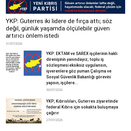
YKP: Guterres iki lidere de fırça attı; söz
değil, günlük yaşamda ölçülebilir güven
artırıcı önlem istedi
31/07/2026
YKP: EKTAM ve SAREX işçilerinin haklı
direnişinin yanındayız; toplu iş
sözleşmesi eksiksiz uygulansın,
işverenlere göz yuman Çalışma ve
Sosyal Güvenlik Bakanlığı görevini
yapsın, işçilere...
30/07/2026
YKP; Kıbrıslıları, Guterres ziyaretinde
federal Kıbrıs için sokakta buluşmaya
çağırır
27/07/2026