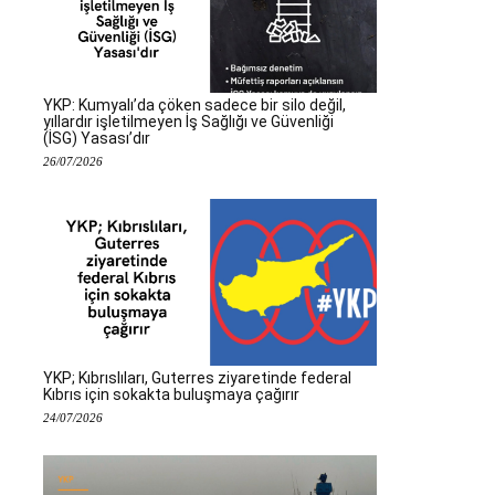
YKP: Kumyalı’da çöken sadece bir silo değil,
yıllardır işletilmeyen İş Sağlığı ve Güvenliği
(İSG) Yasası’dır
26/07/2026
YKP; Kıbrıslıları, Guterres ziyaretinde federal
Kıbrıs için sokakta buluşmaya çağırır
24/07/2026