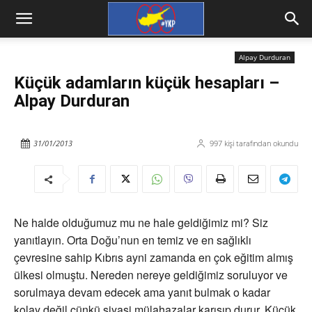
Alpay Durduran
Küçük adamların küçük hesapları –
Alpay Durduran
31/01/2013
997
kişi tarafından okundu
Ne halde olduğumuz mu ne hale geldiğimiz mi? Siz
yanıtlayın. Orta Doğu’nun en temiz ve en sağlıklı
çevresine sahip Kıbrıs ayni zamanda en çok eğitim almış
ülkesi olmuştu. Nereden nereye geldiğimiz soruluyor ve
sorulmaya devam edecek ama yanıt bulmak o kadar
kolay değil çünkü siyasi mülahazalar karışıp durur. Küçük