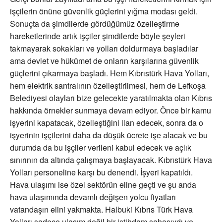
işçilerin önüne güvenlik güçlerini yığma modası geldi.
Sonuçta da şimdilerde gördüğümüz özelleştirme
hareketlerinde artık işçiler şimdilerde böyle şeyleri
takmayarak sokakları ve yolları doldurmaya başladılar
ama devlet ve hükümet de onların karşılarına güvenlik
güçlerini çıkarmaya başladı. Hem Kıbrıstürk Hava Yolları,
hem elektrik santralının özelleştirilmesi, hem de Lefkoşa
Belediyesi olayları bize gelecekte yaratılmakta olan Kıbrıs
hakkında örnekler sunmaya devam ediyor. Önce bir kamu
işyerini kapatacak, özelleştiğini ilan edecek, sonra da o
işyerinin işçilerini daha da düşük ücrete işe alacak ve bu
durumda da bu işçiler verileni kabul edecek ve açlık
sınırının da altında çalışmaya başlayacak. Kıbrıstürk Hava
Yolları personeline karşı bu denendi. İşyeri kapatıldı.
Hava ulaşımı ise özel sektörün eline geçti ve şu anda
hava ulaşımında devamlı değişen yolcu fiyatları
vatandaşın elini yakmakta. Halbuki Kıbrıs Türk Hava
Yolları sadece ulaşım değil bir istihdam sahasıydı ve