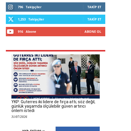
796
Takipçiler
TAKIP ET
1,253
Takipçiler
TAKIP ET
916
Abone
ABONE OL
YKP: Guterres iki lidere de fırça attı; söz değil,
günlük yaşamda ölçülebilir güven artırıcı
önlem istedi
31/07/2026