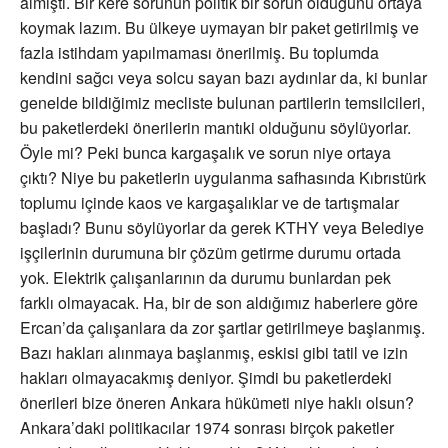
almıştı. Bir kere sorunun politik bir sorun olduğunu ortaya
koymak lazım. Bu ülkeye uymayan bir paket getirilmiş ve
fazla istihdam yapılmaması önerilmiş. Bu toplumda
kendini sağcı veya solcu sayan bazı aydınlar da, ki bunlar
genelde bildiğimiz mecliste bulunan partilerin temsilcileri,
bu paketlerdeki önerilerin mantıki olduğunu söylüyorlar.
Öyle mi? Peki bunca kargaşalık ve sorun niye ortaya
çıktı? Niye bu paketlerin uygulanma safhasında Kıbrıstürk
toplumu içinde kaos ve kargaşalıklar ve de tartışmalar
başladı? Bunu söylüyorlar da gerek KTHY veya Belediye
işçilerinin durumuna bir çözüm getirme durumu ortada
yok. Elektrik çalışanlarının da durumu bunlardan pek
farklı olmayacak. Ha, bir de son aldığımız haberlere göre
Ercan’da çalışanlara da zor şartlar getirilmeye başlanmış.
Bazı hakları alınmaya başlanmış, eskisi gibi tatil ve izin
hakları olmayacakmış deniyor. Şimdi bu paketlerdeki
önerileri bize öneren Ankara hükümeti niye haklı olsun?
Ankara’daki politikacılar 1974 sonrası birçok paketler