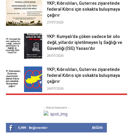
YKP; Kıbrıslıları, Guterres ziyaretinde
federal Kıbrıs için sokakta buluşmaya
çağırır
27/07/2026
YKP: Kumyalı’da çöken sadece bir silo
değil, yıllardır işletilmeyen İş Sağlığı ve
Güvenliği (İSG) Yasası’dır
26/07/2026
YKP; Kıbrıslıları, Guterres ziyaretinde
federal Kıbrıs için sokakta buluşmaya
çağırır
24/07/2026
- Advertisement -
5,999
Beğenenler
BEĞEN