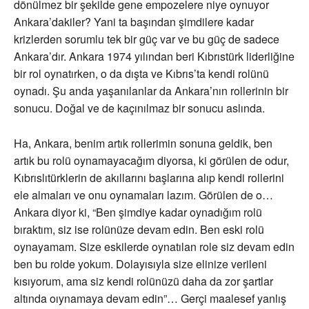
dönülmez bir şekilde gene empozelere niye oynuyor
Ankara’dakiler? Yani ta başından şimdilere kadar
krizlerden sorumlu tek bir güç var ve bu güç de sadece
Ankara’dır. Ankara 1974 yılından beri Kıbrıstürk liderliğine
bir rol oynatırken, o da dışta ve Kıbrıs’ta kendi rolünü
oynadı. Şu anda yaşanılanlar da Ankara’nın rollerinin bir
sonucu. Doğal ve de kaçınılmaz bir sonucu aslında.
Ha, Ankara, benim artık rollerimin sonuna geldik, ben
artık bu rolü oynamayacağım diyorsa, ki görülen de odur,
Kıbrıslıtürklerin de akıllarını başlarına alıp kendi rollerini
ele almaları ve onu oynamaları lazım. Görülen de o…
Ankara diyor ki, “Ben şimdiye kadar oynadığım rolü
bıraktım, siz ise rolünüze devam edin. Ben eski rolü
oynayamam. Size eskilerde oynatılan role siz devam edin
ben bu rolde yokum. Dolayısıyla size elinize verileni
kısıyorum, ama siz kendi rolünüzü daha da zor şartlar
altında oıynamaya devam edin”… Gerçi maalesef yanlış