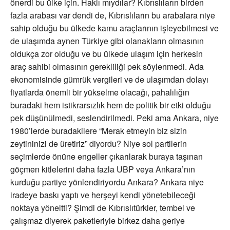
önerdi bu ülke için. Haklı mıydılar? Kıbrıslıların birden
fazla arabası var dendi de, Kıbrıslıların bu arabalara niye
sahip olduğu bu ülkede kamu araçlarının işleyebilmesi ve
de ulaşımda aynen Türkiye gibi olanakların olmasının
oldukça zor olduğu ve bu ülkede ulaşım için herkesin
araç sahibi olmasının gerekliliği pek söylenmedi. Ada
ekonomisinde gümrük vergileri ve de ulaşımdan dolayı
fiyatlarda önemli bir yükselme olacağı, pahalılığın
buradaki hem istikrarsızlık hem de politik bir etki olduğu
pek düşünülmedi, seslendirilmedi. Peki ama Ankara, niye
1980’lerde buradakilere “Merak etmeyin biz sizin
zeytininizi de üretiriz” diyordu? Niye sol partilerin
seçimlerde önüne engeller çıkarılarak buraya taşınan
göçmen kitlelerini daha fazla UBP veya Ankara’nın
kurduğu partiye yönlendiriyordu Ankara? Ankara niye
iradeye baskı yaptı ve herşeyi kendi yönetebileceği
noktaya yöneltti? Şimdi de Kıbrıslıtürkler, tembel ve
çalışmaz diyerek paketleriyle birkez daha geriye