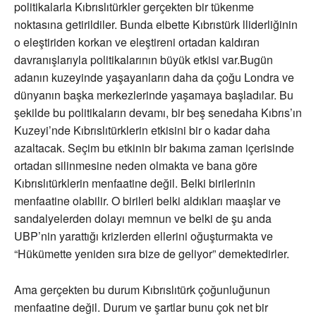
politikalarla Kıbrıslıtürkler gerçekten bir tükenme
noktasına getirildiler. Bunda elbette Kıbrıstürk lliderliğinin
o eleştiriden korkan ve eleştireni ortadan kaldıran
davranışlarıyla politikalarının büyük etkisi var.Bugün
adanın kuzeyinde yaşayanların daha da çoğu Londra ve
dünyanın başka merkezlerinde yaşamaya başladılar. Bu
şekilde bu politikaların devamı, bir beş senedaha Kıbrıs’ın
Kuzeyi’nde Kıbrıslıtürklerin etkisini bir o kadar daha
azaltacak. Seçim bu etkinin bir bakıma zaman içerisinde
ortadan silinmesine neden olmakta ve bana göre
Kıbrıslıtürklerin menfaatine değil. Belki birilerinin
menfaatine olabilir. O birileri belki aldıkları maaşlar ve
sandalyelerden dolayı memnun ve belki de şu anda
UBP’nin yarattığı krizlerden ellerini oğuşturmakta ve
“Hükümette yeniden sıra bize de geliyor” demektedirler.
Ama gerçekten bu durum Kıbrıslıtürk çoğunluğunun
menfaatine değil. Durum ve şartlar bunu çok net bir