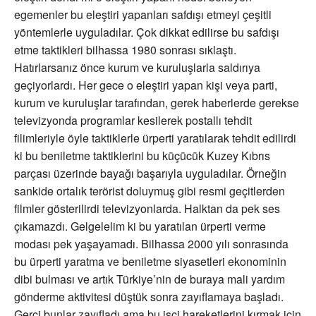
egemenler bu eleştiri yapanları safdışı etmeyi çeşitli
yöntemlerle uyguladılar. Çok dikkat edilirse bu safdışı
etme taktikleri bilhassa 1980 sonrası sıklaştı.
Hatırlarsanız önce kurum ve kuruluşlarla saldırıya
geçiyorlardı. Her gece o eleştiri yapan kişi veya parti,
kurum ve kuruluşlar tarafından, gerek haberlerde gerekse
televizyonda programlar kesilerek postallı tehdit
filimleriyle öyle taktiklerle ürperti yaratılarak tehdit edilirdi
ki bu beniletme taktiklerini bu küçücük Kuzey Kıbrıs
parçası üzerinde bayağı başarıyla uyguladılar. Örneğin
sankide ortalık terörist doluymuş gibi resmi geçitlerden
filmler gösterilirdi televizyonlarda. Halktan da pek ses
çıkamazdı. Gelgelelim ki bu yaratılan ürperti verme
modası pek yaşayamadı. Bilhassa 2000 yılı sonrasında
bu ürperti yaratma ve beniletme siyasetleri ekonominin
dibi bulması ve artık Türkiye’nin de buraya mali yardım
gönderme aktivitesi düştük sonra zayıflamaya başladı.
Gerçi bunlar zayıfladı ama bu işçi hareketlerini kırmak için