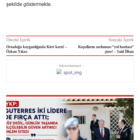
şekilde göstermekte.
Önceki İçerik
Sonraki İçerik
Ortadoğu kayganlığında Kürt kartı! –
Koşulların zorlaması “yol haritası”
Özkan Yıkıcı
çizer! – Said İlhan
- Advertisement -