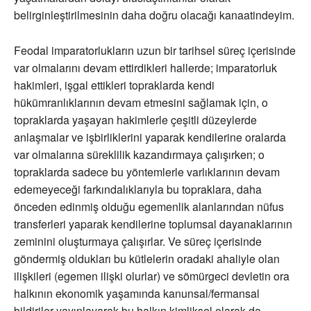
belirginleştirilmesinin daha doğru olacağı kanaatindeyim.
Feodal imparatorlukların uzun bir tarihsel süreç içerisinde
var olmalarını devam ettirdikleri hallerde; imparatorluk
hakimleri, işgal ettikleri topraklarda kendi
hükümranlıklarının devam etmesini sağlamak için, o
topraklarda yaşayan hakimlerle çeşitli düzeylerde
anlaşmalar ve işbirliklerini yaparak kendilerine oralarda
var olmalarına süreklilik kazandırmaya çalışırken; o
topraklarda sadece bu yöntemlerle varlıklarının devam
edemeyeceği farkındalıklarıyla bu topraklara, daha
önceden edinmiş olduğu egemenlik alanlarından nüfus
transferleri yaparak kendilerine toplumsal dayanaklarının
zeminini oluşturmaya çalışırlar. Ve süreç içerisinde
göndermiş oldukları bu kütlelerin oradaki ahaliyle olan
ilişkileri (egemen ilişki olurlar) ve sömürgeci devletin ora
halkının ekonomik yaşamında kanunsal/fermansal
bildiriler yayınlayarak bu halkın kimliksel olarak da