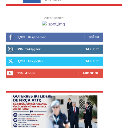
- Advertisement -
5,999
Beğenenler
BEĞEN
796
Takipçiler
TAKIP ET
1,253
Takipçiler
TAKIP ET
916
Abone
ABONE OL