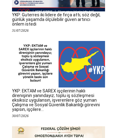
YKP: Guterres iki lidere de fırça attı; söz değil,
günlük yaşamda ölçülebilir güven artırıcı
önlem istedi
31/07/2026
YKP: EKTAM ve SAREX işçilerinin haklı
direnişinin yanındayız; toplu iş sözleşmesi
eksiksiz uygulansın, işverenlere göz yuman
Çalışma ve Sosyal Güvenlik Bakanlığı görevini
yapsın, işçilere...
30/07/2026