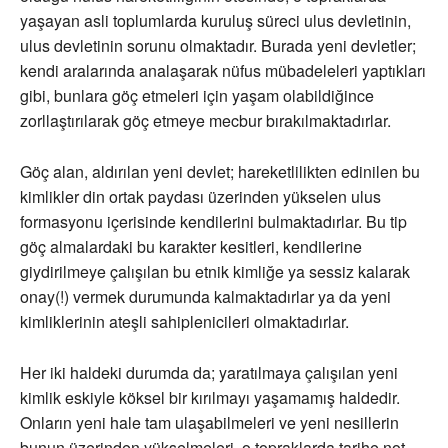
yaşayan asli toplumlarda kuruluş süreci ulus devletinin,
ulus devletinin sorunu olmaktadır. Burada yeni devletler;
kendi aralarında analaşarak nüfus mübadeleleri yaptıkları
gibi, bunlara göç etmeleri için yaşam olabildiğince
zorllaştırılarak göç etmeye mecbur bırakılmaktadırlar.
Göç alan, aldırılan yeni devlet; hareketlilikten edinilen bu
kimlikler din ortak paydası üzerinden yükselen ulus
formasyonu içerisinde kendilerini bulmaktadırlar. Bu tip
göç almalardaki bu karakter kesitleri, kendilerine
giydirilmeye çalışılan bu etnik kimliğe ya sessiz kalarak
onay(!) vermek durumunda kalmaktadırlar ya da yeni
kimliklerinin ateşli sahiplenicileri olmaktadırlar.
Her iki haldeki durumda da; yaratılmaya çalışılan yeni
kimlik eskiyle köksel bir kırılmayı yaşamamış haldedir.
Onların yeni hale tam ulaşabilmeleri ve yeni nesillerin
bunun üzerinden yükselmeleri, o topraklarda tarihe not