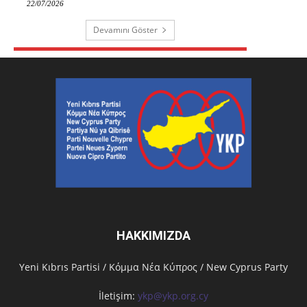
22/07/2026
Devamını Göster
HAKKIMIZDA
Υeni Kıbrıs Partisi / Κόμμα Νέα Κύπρος / New Cyprus Party
İletişim:
ykp@ykp.org.cy