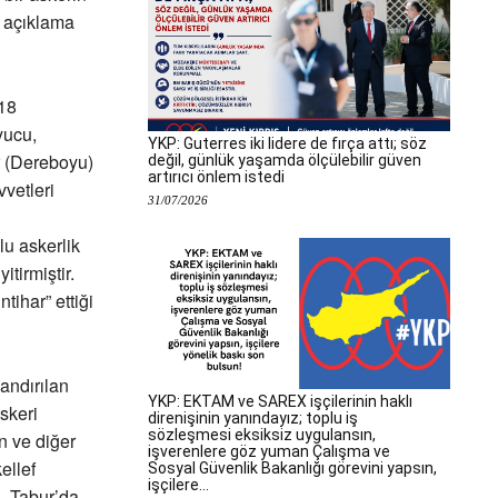
li açıklama
 18
yucu,
YKP: Guterres iki lidere de fırça attı; söz
ur (Dereboyu)
değil, günlük yaşamda ölçülebilir güven
artırıcı önlem istedi
vetleri
31/07/2026
lu askerlik
itirmiştir.
tihar” ettiği
landırılan
YKP: EKTAM ve SAREX işçilerinin haklı
skeri
direnişinin yanındayız; toplu iş
sözleşmesi eksiksiz uygulansın,
n ve diğer
işverenlere göz yuman Çalışma ve
ellef
Sosyal Güvenlik Bakanlığı görevini yapsın,
işçilere...
3. Tabur’da