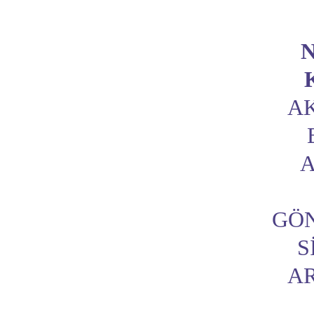
A
A
GÖ
S
A