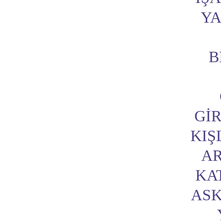
YA
B
GIR
KIŞ
AR
KA
ASK