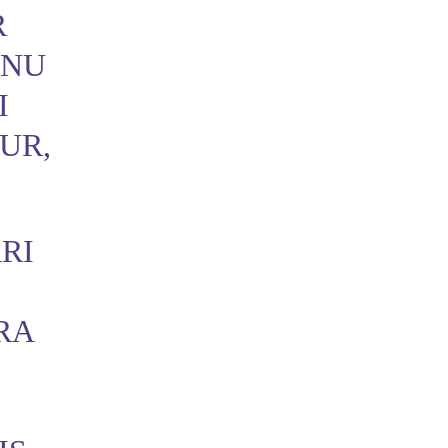
R
UNU
I
UR,
RI
RA