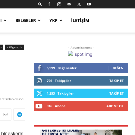
I
BELGELER
YKP
İLETIŞIM
m
YKPgençlik
- Advertisement -
5,999
Beğenenler
BEĞEN
796
Takipçiler
TAKIP ET
1,253
Takipçiler
TAKIP ET
tarafından okundu
916
Abone
ABONE OL
bir askerin