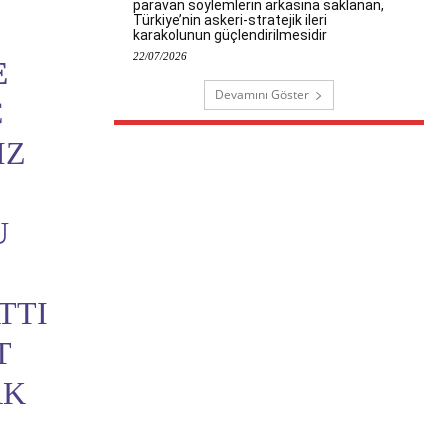
paravan söylemlerin arkasına saklanan,
Türkiye’nin askeri-stratejik ileri
karakolunun güçlendirilmesidir
22/07/2026
E
Devamını Göster
Ç
IZ
U
TTI
T
AK