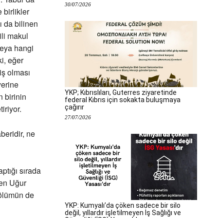
30/07/2026
birlikler
 da bilinen
ili makul
veya hangi
i, eğer
miş olması
yerine
YKP; Kıbrıslıları, Guterres ziyaretinde
 birinin
federal Kıbrıs için sokakta buluşmaya
çağırır
iriyor.
27/07/2026
eridir, ne
aptığı sırada
len Uğur
 ölümün de
YKP: Kumyalı’da çöken sadece bir silo
değil, yıllardır işletilmeyen İş Sağlığı ve