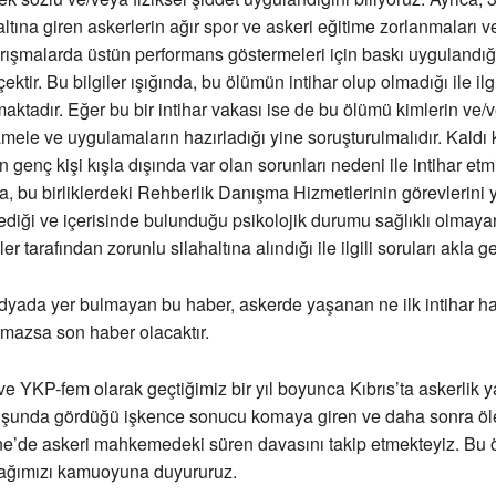
ltına giren askerlerin ağır spor ve askeri eğitime zorlanmaları ve 
rışmalarda üstün performans göstermeleri için baskı uygulandığı
ektir. Bu bilgiler ışığında, bu ölümün intihar olup olmadığı ile ilg
ktadır. Eğer bu bir intihar vakası ise de bu ölümü kimlerin ve/
ele ve uygulamaların hazırladığı yine soruşturulmalıdır. Kaldı k
en genç kişi kışla dışında var olan sorunları nedeni ile intihar et
 bu birliklerdeki Rehberlik Danışma Hizmetlerinin görevlerini 
mediği ve içerisinde bulunduğu psikolojik durumu sağlıklı olmayan
r tarafından zorunlu silahaltına alındığı ile ilgili soruları akla get
ada yer bulmayan bu haber, askerde yaşanan ne ilk intihar hab
mazsa son haber olacaktır.
e YKP-fem olarak geçtiğimiz bir yıl boyunca Kıbrıs’ta askerlik y
uşunda gördüğü işkence sonucu komaya giren ve daha sonra ö
rne’de askeri mahkemedeki süren davasını takip etmekteyiz. Bu
acağımızı kamuoyuna duyururuz.