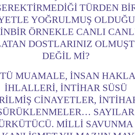
GEREKTIRMEDIĞI TÜRDEN BI
IYETLE YOĞRULMUŞ OLDUĞ
INBIR ÖRNEKLE CANLI CANL
ATAN DOSTLARINIZ OLMUŞT
DEĞIL MI?
TÜ MUAMALE, INSAN HAKLA
IHLALLERI, INTIHAR SÜSÜ
RILMIŞ CINAYETLER, INTIHA
SÜRÜKLENMELER… SAYILAR
ÜRKÜTÜCÜ. MILLI SAVUNMA