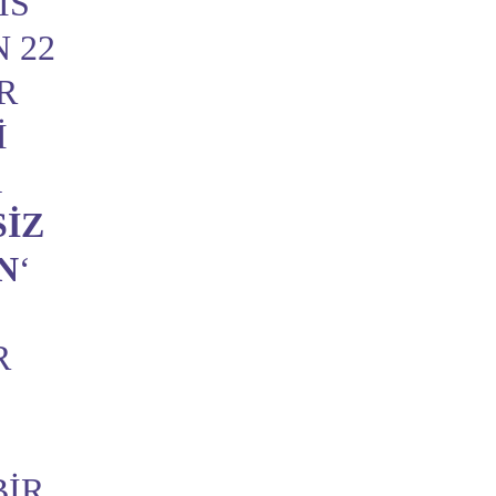
IS
 22
R
I
A
SIZ
N
‘
R
BIR