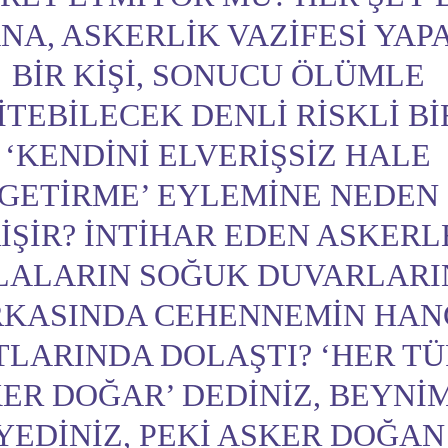
NA, ASKERLIK VAZIFESI YAP
BIR KIŞI, SONUCU ÖLÜMLE
ITEBILECEK DENLI RISKLI BI
‘KENDINI ELVERIŞSIZ HALE
GETIRME’ EYLEMINE NEDEN
IŞIR? İNTIHAR EDEN ASKERL
LALARIN SOĞUK DUVARLARI
KASINDA CEHENNEMIN HAN
TLARINDA DOLAŞTI? ‘HER T
ER DOĞAR’ DEDINIZ, BEYNIM
YEDINIZ, PEKI ASKER DOĞAN