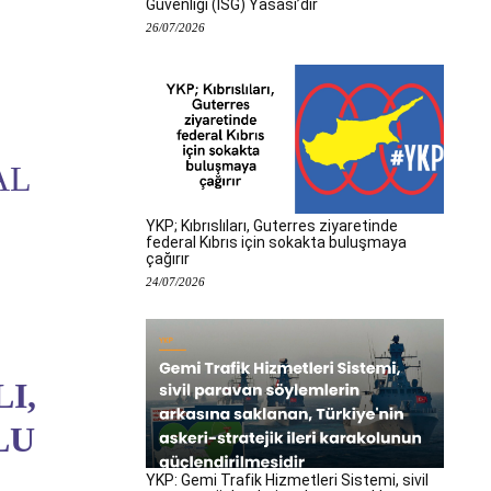
Güvenliği (İSG) Yasası’dır
26/07/2026
AL
YKP; Kıbrıslıları, Guterres ziyaretinde
federal Kıbrıs için sokakta buluşmaya
çağırır
24/07/2026
I,
LU
YKP: Gemi Trafik Hizmetleri Sistemi, sivil