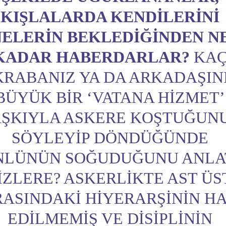
KIŞLALARDA KENDILERINI
NELERIN BEKLEDIĞINDEN N
KADAR HABERDARLAR?
KA
KRABANIZ YA DA ARKADAŞIN
BÜYÜK BIR ‘VATANA HIZMET’
ŞKIYLA ASKERE KOŞTUĞUN
SÖYLEYIP DÖNDÜĞÜNDE
NLÜNÜN SOĞUDUĞUNU ANLA
IZLERE? ASKERLIKTE AST ÜS
RASINDAKI HIYERARŞININ H
EDILMEMIŞ VE DISIPLININ