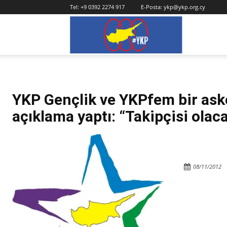
Tel:
+9 0392 2274 917
E-Posta:
ykp@ykp.org.cy
YKP
YKP Gençlik ve YKPfem bir askeri
açıklama yaptı: “Takipçisi olac
08/11/2012