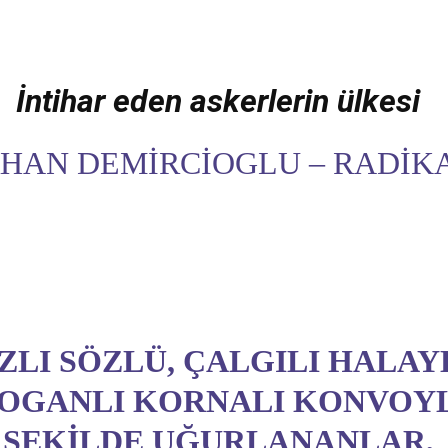
İntihar eden askerlerin ülkesi
HAN DEMIRCIOGLU – RADIK
ZLI SÖZLÜ, ÇALGILI HALAYL
OGANLI KORNALI KONVOY
ŞEKILDE UĞURLANANLAR,