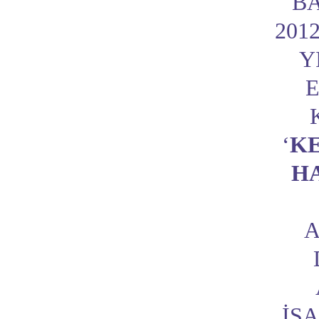
BA
201
Y
E
‘
KE
H
A
IŞ