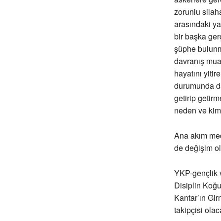
zorunlu silaha
arasındaki ya
bir başka gerç
şüphe bulunma
davranış muam
hayatını yitir
durumunda da,
getirip getir
neden ve kimle
Ana akım medy
de değişim ol
YKP-gençlik v
Disiplin Koğ
Kantar’ın Gi
takipçisi ol