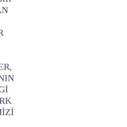
AN
R
ER,
NIN
GI
ÜRK
IZI