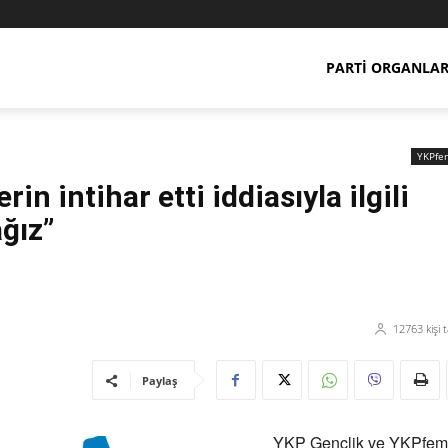
PARTI ORGANLAR
YKPfe
n intihar etti iddiasıyla ilgili
ağız”
12763
kişi 
Paylaş
YKP Gençlik ve YKPfem 