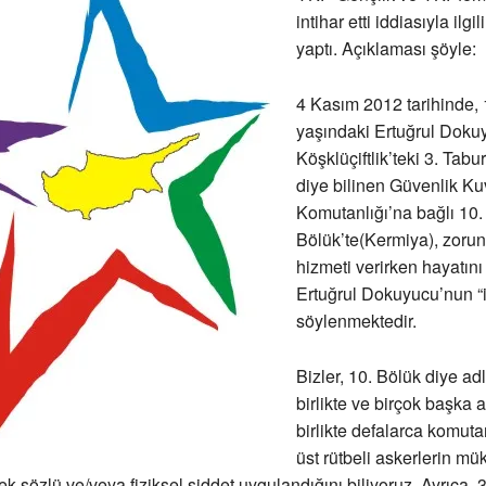
intihar etti iddiasıyla ilgi
yaptı. Açıklaması şöyle:
4 Kasım 2012 tarihinde,
yaşındaki Ertuğrul Doku
Köşklüçiftlik’teki 3. Tab
diye bilinen Güvenlik Kuv
Komutanlığı’na bağlı 10.
Bölük’te(Kermiya), zorun
hizmeti verirken hayatını y
Ertuğrul Dokuyucu’nun “in
söylenmektedir.
Bizler, 10. Bölük diye ad
birlikte ve birçok başka a
birlikte defalarca komuta
üst rütbeli askerlerin mük
ek sözlü ve/veya fiziksel şiddet uygulandığını biliyoruz. Ayrıca, 