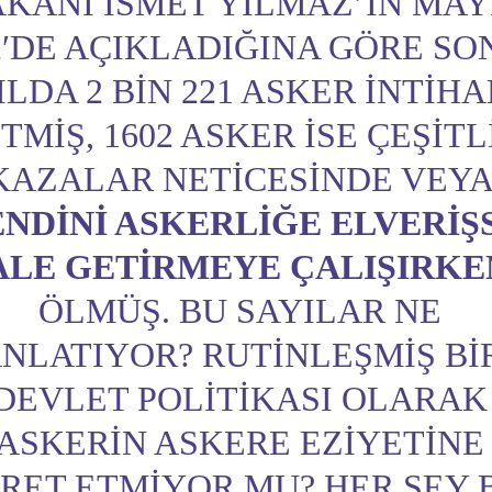
KANI İSMET YILMAZ’IN MAY
2′DE AÇIKLADIĞINA GÖRE SON
ILDA 2 BIN 221 ASKER INTIHA
TMIŞ, 1602 ASKER ISE ÇEŞITL
KAZALAR NETICESINDE VEY
NDINI ASKERLIĞE ELVERIŞ
ALE GETIRMEYE ÇALIŞIRKE
ÖLMÜŞ. BU SAYILAR NE
NLATIYOR? RUTINLEŞMIŞ BI
DEVLET POLITIKASI OLARAK
ASKERIN ASKERE EZIYETINE
ARET ETMIYOR MU? HER ŞEY 