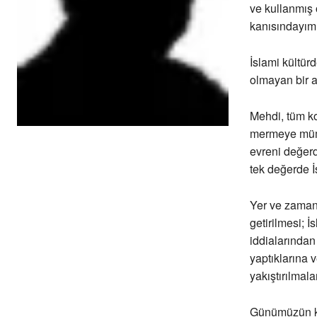
ve kullanmış 
kanısındayım
İslami kültür
olmayan bir a
Mehdi, tüm k
mermeye müme
evreni değerd
tek değerde İ
Yer ve zaman 
getirilmesi; 
iddialarından
yaptıklarına 
yakıştırılmal
Günümüzün kar