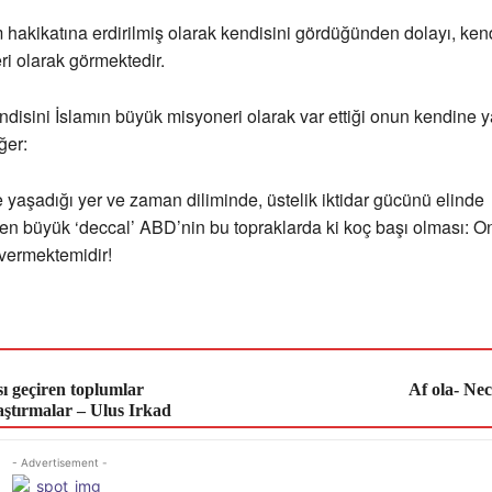
 hakikatına erdirilmiş olarak kendisini gördüğünden dolayı, kend
ri olarak görmektedir.
disini İslamın büyük misyoneri olarak var ettiği onun kendine ya
ğer:
 yaşadığı yer ve zaman diliminde, üstelik iktidar gücünü elinde
en büyük ‘deccal’ ABD’nin bu topraklarda ki koç başı olması: O
 vermektemidir!
ı geçiren toplumlar
Af ola- Ne
aştırmalar – Ulus Irkad
- Advertisement -