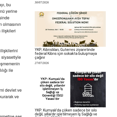
30/07/2026
yı, bu
ünü yerine
isinde
en olmasının
ilişkileri
YKP; Kıbrıslıları, Guterres ziyaretinde
lişkilerini
federal Kıbrıs için sokakta buluşmaya
siyasetiyle
çağırır
rtüşmemenin
27/07/2026
lığı ile
mi devlet ve
 kurarak ve
YKP: Kumyalı’da çöken sadece bir silo
değil, yıllardır işletilmeyen İş Sağlığı ve
 ümmetine ses