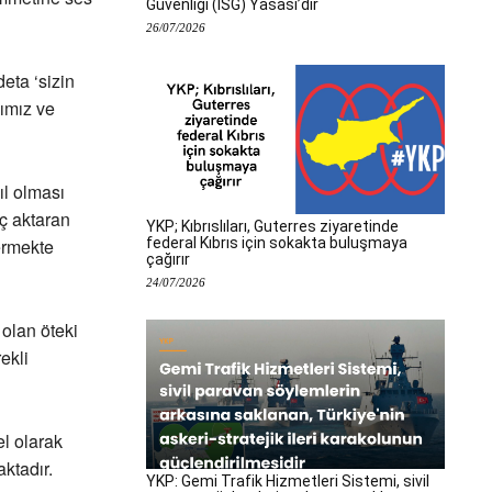
Güvenliği (İSG) Yasası’dır
26/07/2026
eta ‘sizin
ımız ve
ıl olması
üç aktaran
YKP; Kıbrıslıları, Guterres ziyaretinde
federal Kıbrıs için sokakta buluşmaya
ermekte
çağırır
24/07/2026
 olan öteki
ekli
el olarak
ktadır.
YKP: Gemi Trafik Hizmetleri Sistemi, sivil