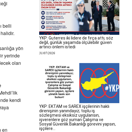
ceği
 belli
alidir.
YKP: Guterres iki lidere de fırça attı; söz
değil, günlük yaşamda ölçülebilir güven
artırıcı önlem istedi
sanlığa yön
31/07/2026
r yerinde
decek olan
e
Mehdi’lik
rinde kendi
YKP: EKTAM ve SAREX işçilerinin haklı
oraya
direnişinin yanındayız; toplu iş
sözleşmesi eksiksiz uygulansın,
işverenlere göz yuman Çalışma ve
Sosyal Güvenlik Bakanlığı görevini yapsın,
işçilere...
n en