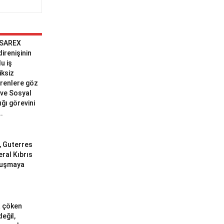
 SAREX
 direnişinin
u iş
iksiz
erenlere göz
ve Sosyal
ğı görevini
..
ı, Guterres
eral Kıbrıs
uluşmaya
a çöken
değil,