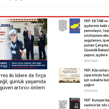
YKP: EKTAM ve
işçilerinin haklı
yanındayız; topl
sözleşmesi eks
uygulansın, işv
yuman Çalışma 
Güvenlik Bakanlı
yapsın, işçilere.
30/07/2026
YKP; Kıbrıslılar
es iki lidere de fırça
ziyaretinde fed
için sokakta b
değil, günlük yaşamda
çağırır
r güven artırıcı önlem
27/07/2026
YKP: Kumyalı’d
sadece bir silo 