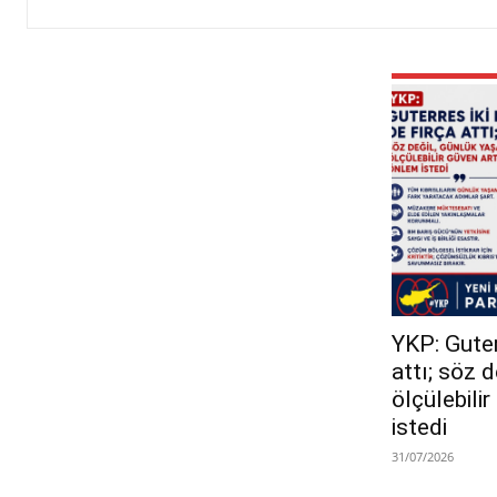
YKP: Guterr
attı; söz 
ölçülebili
istedi
31/07/2026