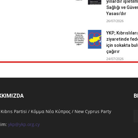
yıllardır işletil
Sağlığı ve Güven
Yasası’dır
26/07/2026
YKP; Kıbrıslılar
ziyaretinde fed
için sokakta b
çağırır
24/07/2026
KKIMIZDA
B
 Kıbrıs Partisi / Κόμμα Νέα Κύπρος / New Cyprus Party
işim:
ykp@ykp.org.cy