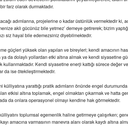
ir farz olarak durmaktadır.
tacağı adımlarına, projelerine o kadar üstünlük vermektedir ki, ad
enize akli gücünüz bile yetmez’ demeye getirerek; bizim yaptığ
zı siz hayal bile edemezsiniz diyebilmektedir.
leme güçleri yüksek olan yapıları ve bireyleri; kendi amacının has
 ya da dolaylı yollardan etki altına almak ve kendi siyasetine g
ak kullanmaktadır. Kendi siyasetine enerji kattığı sürece değer v
r da ise ötekileştirmektedir.
mi külliyatına yarattığı pratik adımların önünde engel durumunda
şları etkisi altına toplamak, engel olmaktan çıkarmak ve hatta ger
ada da onlara operasyonel olmayı kendine hak görmektedir.
külliyatını toplumsal egemenlik haline getirmeye çalışırken; gen
itikayı amacına varmasının manevra alanı olarak kaydı altına alma