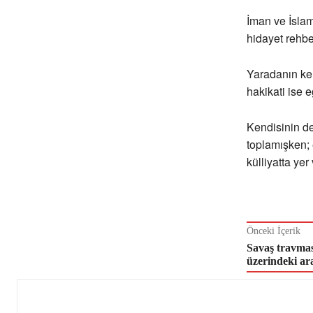
İman ve İslam
hidayet rehbe
Yaradanın ken
hakikati ise e
Kendisinin de
toplamışken; 
külliyatta yer
Önceki İçerik
Savaş travmas
üzerindeki ar