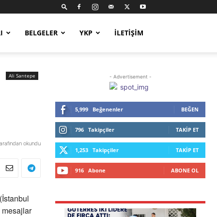
I
BELGELER
YKP
İLETIŞIM
Ali Sarıtepe
- Advertisement -
5,999
Beğenenler
BEĞEN
796
Takipçiler
TAKIP ET
tarafından okundu
1,253
Takipçiler
TAKIP ET
916
Abone
ABONE OL
(İstanbul
u mesajlar