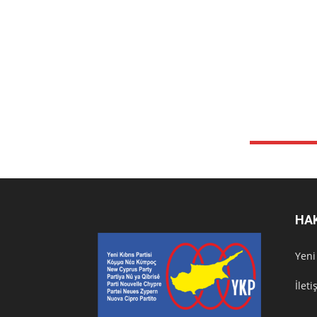
HA
Υeni
İlet