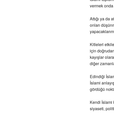
vermek onda b
Attığı ya da a
onları düşünm
yapacaklarımı
Kitleleri etki
için doğrudan
kayışlar olar
diğer zamanla
Edindiği İsla
İslami anlayı
gördüğü nokt
Kendi İslami 
siyaseti, pol