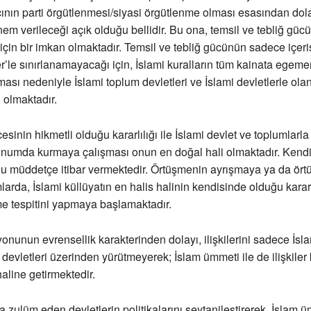
acının parti örgütlenmesi/siyasi örgütlenme olması esasından dola
nem verileceği açık olduğu bellidir. Bu ona, temsil ve tebliğ güc
 için bir imkan olmaktadır. Temsil ve tebliğ gücünün sadece içer
’le sınırlanamayacağı için, İslami kuralların tüm kainata egem
ması nedeniyle İslami toplum devletleri ve İslami devletlerle olan 
 olmaktadır.
inin hikmetli olduğu kararlılığı ile İslami devlet ve toplumlarla i
umda kurmaya çalışması onun en doğal hali olmaktadır. Kendi 
u müddetçe itibar vermektedir. Örtüşmenin ayrışmaya ya da ö
arda, İslami küllüyatın en halis halinin kendisinde olduğu kararlı
me tespitini yapmaya başlamaktadır.
onunun evrensellik karakterinden dolayı, ilişkilerini sadece İsla
 devletleri üzerinden yürütmeyerek; İslam ümmeti ile de ilişkiler
haline getirmektedir.
a zulüm eden devletlerin politikalarını şeytanileştirerek, İslam