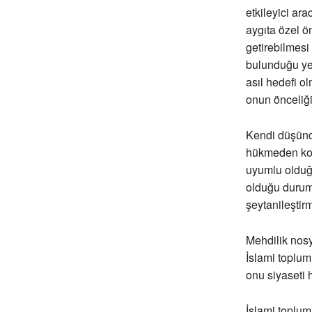
etkileyici ar
aygıta özel ö
getirebilmesi
bulunduğu yer
asıl hedefi ol
onun önceliği
Kendi düşünces
hükmeden kon
uyumlu olduğ
olduğu duruml
şeytanileştir
Mehdilik nosy
İslami toplum
onu siyaseti 
İslami toplum