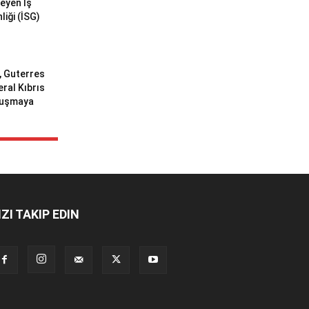
meyen İş
liği (İSG)
ı, Guterres
eral Kıbrıs
uluşmaya
IZI TAKIP EDIN