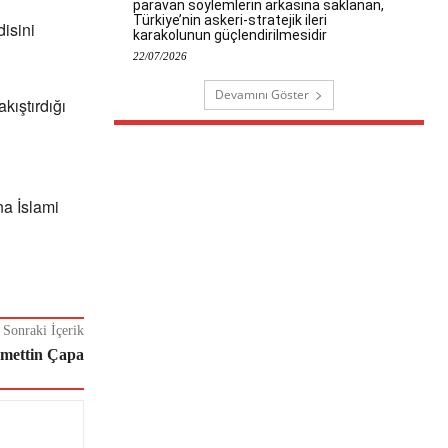
paravan söylemlerin arkasına saklanan,
Türkiye’nin askeri-stratejik ileri
isini
karakolunun güçlendirilmesidir
22/07/2026
Devamını Göster
kıştırdığı
na İslami
Sonraki İçerik
cmettin Çapa