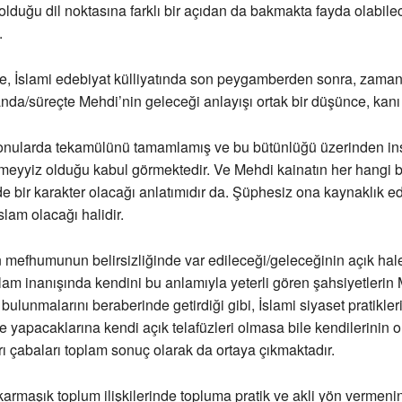
olduğu dil noktasına farklı bir açıdan da bakmakta fayda olabile
.
de, İslami edebiyat külliyatında son peygamberden sonra, zamanı
nda/süreçte Mehdi’nin geleceği anlayışı ortak bir düşünce, kanı h
onularda tekamülünü tamamlamış ve bu bütünlüğü üzerinden in
yyiz olduğu kabul görmektedir. Ve Mehdi kainatın her hangi bi
e bir karakter olacağı anlatımıdır da. Şüphesiz ona kaynaklık e
slam olacağı halidir.
mefhumunun belirsizliğinde var edileceği/geleceğinin açık hal
İslam inanışında kendini bu anlamıyla yeterli gören şahsiyetlerin 
 bulunmalarını beraberinde getirdiği gibi, İslami siyaset pratikle
ve yapacaklarına kendi açık telafüzleri olmasa bile kendilerinin 
arı çabaları toplam sonuç olarak da ortaya çıkmaktadır.
maşık toplum ilişkilerinde topluma pratik ve akli yön vermeni