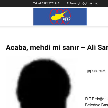
Tel:
+9 0392 2274 917
E-Posta:
ykp@ykp.org.cy
YKP
Acaba, mehdi mi sanır – Ali Sa
29/11/2012
R.T.Erdoğan 
Belediye Başk