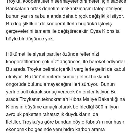
Troyka, kooperatiflerin sermayelendirilmeleri için sadece
Bankalarla ortak denetim mekanizmasını talep etmiyor,
bunun yanı sıra bu alanda daha birçok değişiklik istiyor.
Bu değişiklikler de kooperatiflerin bugünkü işleyiş
çerçevelerini tamamı ile değiştirecektir. Oysa Kıbrıs’ta
böyle bir düşünce yok.
Hükümet ile siyasi partiler özünde “ellerinizi
kooperatiflerden çekiniz” düşüncesi ile hareket ediyorlar.
Bu arada Troyka belirsiz içerikli vergilerle geliri de kabul
etmiyor. Bu tür önlemlerin somut getirsi hakkında
öngörüde bulunulamayacağını ileri sürüyor. Bunun
yerine acil olarak sonuç verecek önlemler istiyor. Bu
arada Troykanın teknokratları Kıbrıs Maliye Bakanlığı’na
Kıbrıs’ın büyüme amaçlı olarak belirlediği 300 milyon
avroluk paketten rahatsızlık duyduklarını da
ilettiler. Troyka’ya göre bundan böyle Kıbrıs’ın münhasır
ekonomik bölgesinde yeni hidro karbon arama