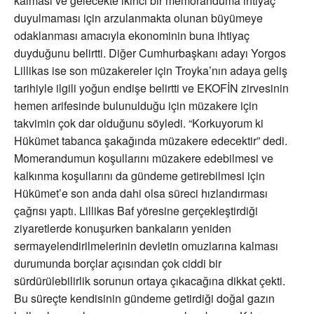
kalması ve gelecekte ikinci bir memoranduma ihtiyaç
duyulmaması için arzulanmakta olunan büyümeye
odaklanması amacıyla ekonominin buna ihtiyaç
duyduğunu belirtti. Diğer Cumhurbaşkanı adayı Yorgos
Lillikas ise son müzakereler için Troyka’nın adaya geliş
tarihiyle ilgili yoğun endişe belirtti ve EKOFİN zirvesinin
hemen arifesinde bulunulduğu için müzakere için
takvimin çok dar olduğunu söyledi. “Korkuyorum ki
Hükümet tabanca şakağında müzakere edecektir” dedi.
Momerandumun koşullarını müzakere edebilmesi ve
kalkınma koşullarını da gündeme getirebilmesi için
Hükümet’e son anda dahi olsa süreci hızlandırması
çağrısı yaptı. Lillikas Baf yöresine gerçekleştirdiği
ziyaretlerde konuşurken bankaların yeniden
sermayelendirilmelerinin devletin omuzlarına kalması
durumunda borçlar açısından çok ciddi bir
sürdürülebilirlik sorunun ortaya çıkacağına dikkat çekti.
Bu süreçte kendisinin gündeme getirdiği doğal gazın