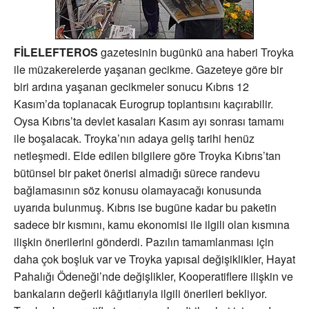
FİLELEFTEROS
gazetesinin bugünkü ana haberi Troyka
ile müzakerelerde yaşanan gecikme. Gazeteye göre bir
biri ardına yaşanan gecikmeler sonucu Kıbrıs 12
Kasım’da toplanacak Eurogrup toplantısını kaçırabilir.
Oysa Kıbrıs’ta devlet kasaları Kasım ayı sonrası tamamı
ile boşalacak. Troyka’nın adaya geliş tarihi henüz
netleşmedi. Elde edilen bilgilere göre Troyka Kıbrıs’tan
bütünsel bir paket önerisi almadığı sürece randevu
bağlamasının söz konusu olamayacağı konusunda
uyarıda bulunmuş. Kıbrıs ise bugüne kadar bu paketin
sadece bir kısmını, kamu ekonomisi ile ilgili olan kısmına
ilişkin önerilerini gönderdi. Pazılın tamamlanması için
daha çok boşluk var ve Troyka yapısal değişiklikler, Hayat
Pahalığı Ödeneği’nde değişlikler, Kooperatiflere ilişkin ve
bankaların değerli kâğıtlarıyla ilgili önerileri bekliyor.