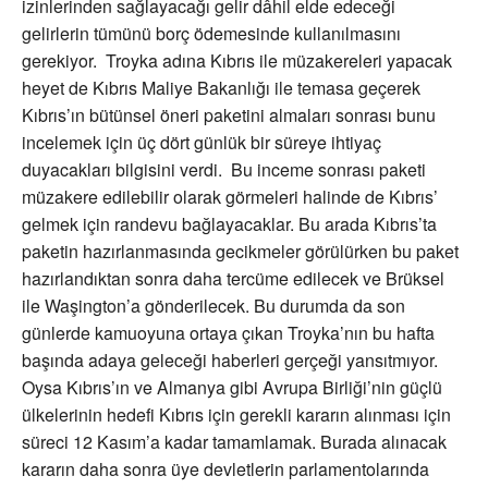
izinlerinden sağlayacağı gelir dâhil elde edeceği
gelirlerin tümünü borç ödemesinde kullanılmasını
gerekiyor. Troyka adına Kıbrıs ile müzakereleri yapacak
heyet de Kıbrıs Maliye Bakanlığı ile temasa geçerek
Kıbrıs’ın bütünsel öneri paketini almaları sonrası bunu
incelemek için üç dört günlük bir süreye ihtiyaç
duyacakları bilgisini verdi. Bu inceme sonrası paketi
müzakere edilebilir olarak görmeleri halinde de Kıbrıs’
gelmek için randevu bağlayacaklar. Bu arada Kıbrıs’ta
paketin hazırlanmasında gecikmeler görülürken bu paket
hazırlandıktan sonra daha tercüme edilecek ve Brüksel
ile Waşington’a gönderilecek. Bu durumda da son
günlerde kamuoyuna ortaya çıkan Troyka’nın bu hafta
başında adaya geleceği haberleri gerçeği yansıtmıyor.
Oysa Kıbrıs’ın ve Almanya gibi Avrupa Birliği’nin güçlü
ülkelerinin hedefi Kıbrıs için gerekli kararın alınması için
süreci 12 Kasım’a kadar tamamlamak. Burada alınacak
kararın daha sonra üye devletlerin parlamentolarında