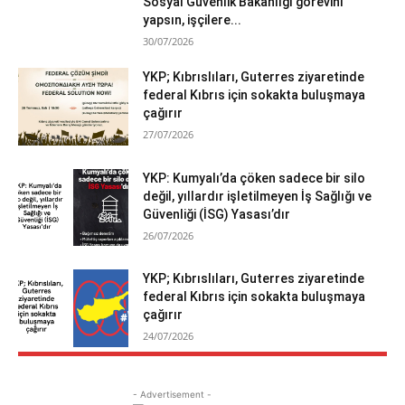
Sosyal Güvenlik Bakanlığı görevini
yapsın, işçilere...
30/07/2026
YKP; Kıbrıslıları, Guterres ziyaretinde
federal Kıbrıs için sokakta buluşmaya
çağırır
27/07/2026
YKP: Kumyalı’da çöken sadece bir silo
değil, yıllardır işletilmeyen İş Sağlığı ve
Güvenliği (İSG) Yasası’dır
26/07/2026
YKP; Kıbrıslıları, Guterres ziyaretinde
federal Kıbrıs için sokakta buluşmaya
çağırır
24/07/2026
- Advertisement -