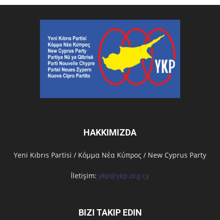
HAKKIMIZDA
Υeni Kıbrıs Partisi / Κόμμα Νέα Κύπρος / New Cyprus Party
İletişim:
ykp@ykp.org.cy
BIZI TAKIP EDIN