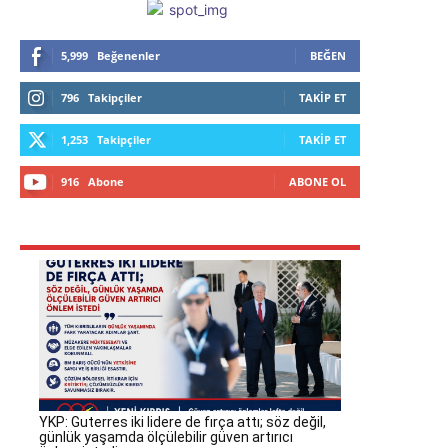
5,999
Beğenenler
BEĞEN
796
Takipçiler
TAKIP ET
1,253
Takipçiler
TAKIP ET
916
Abone
ABONE OL
YKP: Guterres iki lidere de fırça attı; söz değil,
günlük yaşamda ölçülebilir güven artırıcı