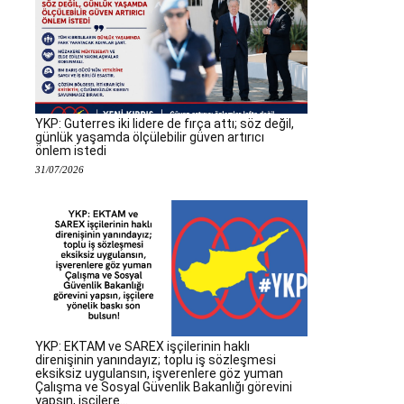
YKP: Guterres iki lidere de fırça attı; söz değil,
günlük yaşamda ölçülebilir güven artırıcı
önlem istedi
31/07/2026
YKP: EKTAM ve SAREX işçilerinin haklı
direnişinin yanındayız; toplu iş sözleşmesi
eksiksiz uygulansın, işverenlere göz yuman
Çalışma ve Sosyal Güvenlik Bakanlığı görevini
yapsın, işçilere...