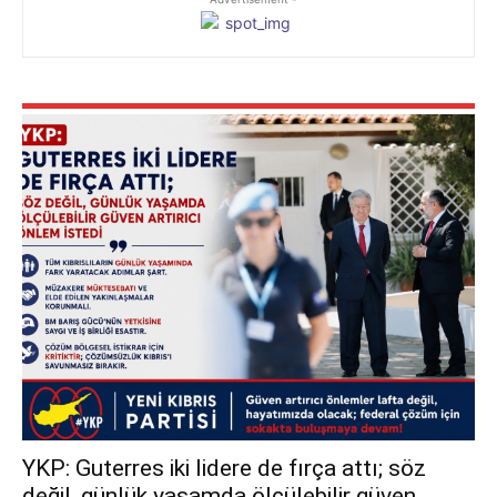
YKP: Guterres iki lidere de fırça attı; söz
değil, günlük yaşamda ölçülebilir güven