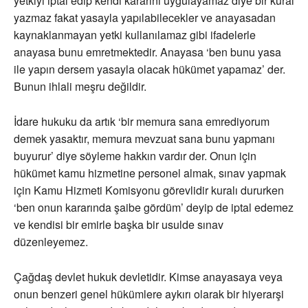
yetkiyi iptal edip kendi kararını uygulayamaz diye bir kural
yazmaz fakat yasayla yapılabilecekler ve anayasadan
kaynaklanmayan yetki kullanılamaz gibi ifadelerle
anayasa bunu emretmektedir. Anayasa ‘ben bunu yasa
ile yapın dersem yasayla olacak hükümet yapamaz’ der.
Bunun ihlali meşru değildir.
İdare hukuku da artık ‘bir memura sana emrediyorum
demek yasaktır, memura mevzuat sana bunu yapmanı
buyurur’ diye söyleme hakkın vardır der. Onun için
hükümet kamu hizmetine personel almak, sınav yapmak
için Kamu Hizmeti Komisyonu görevlidir kuralı dururken
‘ben onun kararında şaibe gördüm’ deyip de iptal edemez
ve kendisi bir emirle başka bir usulde sınav
düzenleyemez.
Çağdaş devlet hukuk devletidir. Kimse anayasaya veya
onun benzeri genel hükümlere aykırı olarak bir hiyerarşi