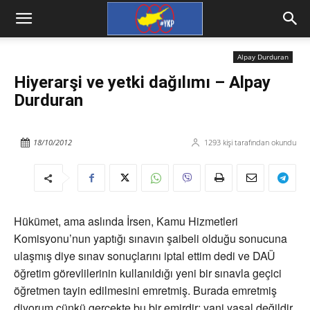
Alpay Durduran
Hiyerarşi ve yetki dağılımı – Alpay
Durduran
18/10/2012
1293
kişi tarafından okundu
Hükümet, ama aslında İrsen, Kamu Hizmetleri
Komisyonu’nun yaptığı sınavın şaibeli olduğu sonucuna
ulaşmış diye sınav sonuçlarını iptal ettim dedi ve DAÜ
öğretim görevlilerinin kullanıldığı yeni bir sınavla geçici
öğretmen tayin edilmesini emretmiş. Burada emretmiş
diyorum çünkü gerçekte bu bir emirdir; yani yasal değildir,