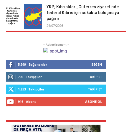
YKP; Kıbrıslıları, Guterres ziyaretinde
federal Kıbrıs için sokakta buluşmaya
çağırır
24/07/2026
- Advertisement -
5,999
Beğenenler
BEĞEN
796
Takipçiler
TAKIP ET
1,253
Takipçiler
TAKIP ET
916
Abone
ABONE OL