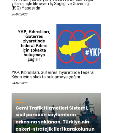
yıllardır işletilmeyen İş Sağlığı ve Güvenliği
(İSG) Yasası’dır
26/07/2026
YKP; Kıbrıslıları, Guterres ziyaretinde federal
Kıbrıs için sokakta buluşmaya çağırır
24/07/2026