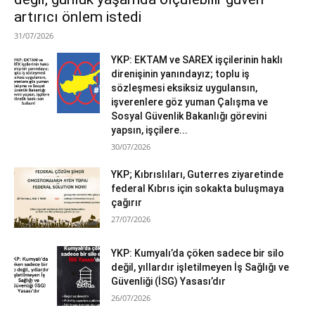
artırıcı önlem istedi
31/07/2026
YKP: EKTAM ve SAREX işçilerinin haklı
direnişinin yanındayız; toplu iş
sözleşmesi eksiksiz uygulansın,
işverenlere göz yuman Çalışma ve
Sosyal Güvenlik Bakanlığı görevini
yapsın, işçilere...
30/07/2026
YKP; Kıbrıslıları, Guterres ziyaretinde
federal Kıbrıs için sokakta buluşmaya
çağırır
27/07/2026
YKP: Kumyalı’da çöken sadece bir silo
değil, yıllardır işletilmeyen İş Sağlığı ve
Güvenliği (İSG) Yasası’dır
26/07/2026