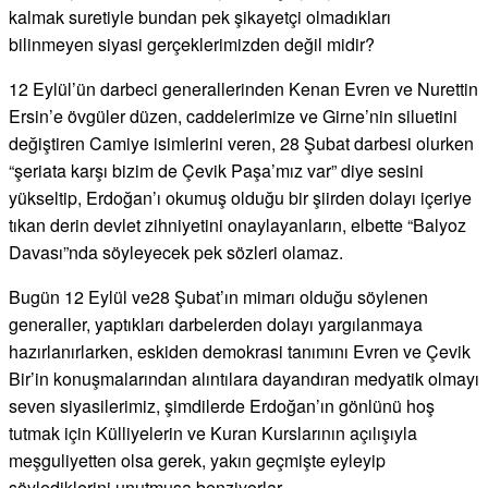
kalmak suretiyle bundan pek şikayetçi olmadıkları
bilinmeyen siyasi gerçeklerimizden değil midir?
12 Eylül’ün darbeci generallerinden Kenan Evren ve Nurettin
Ersin’e övgüler düzen, caddelerimize ve Girne’nin siluetini
değiştiren Camiye isimlerini veren, 28 Şubat darbesi olurken
“şeriata karşı bizim de Çevik Paşa’mız var” diye sesini
yükseltip, Erdoğan’ı okumuş olduğu bir şiirden dolayı içeriye
tıkan derin devlet zihniyetini onaylayanların, elbette “Balyoz
Davası”nda söyleyecek pek sözleri olamaz.
Bugün 12 Eylül ve28 Şubat’ın mimarı olduğu söylenen
generaller, yaptıkları darbelerden dolayı yargılanmaya
hazırlanırlarken, eskiden demokrasi tanımını Evren ve Çevik
Bir’in konuşmalarından alıntılara dayandıran medyatik olmayı
seven siyasilerimiz, şimdilerde Erdoğan’ın gönlünü hoş
tutmak için Külliyelerin ve Kuran Kurslarının açılışıyla
meşguliyetten olsa gerek, yakın geçmişte eyleyip
söylediklerini unutmuşa benziyorlar…