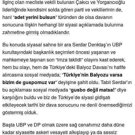
İlginç olan mecliste vekili bulunan Çakıcı ve Yorgancıoğlu
liderliğinde kendisini solda gören parti ve vekillerinin de,
hani “
adet yerini bulsun
” türünden de olsa davanın
sonucuna ilişkin herhangi bir siyasi açıklamada bulunma
zahmetine girmiş olmadıklarıdır.
Bu konuda siyasal sahne bir ara Serdar Denktaş’ın UBP
kurultayındaki başkanlık seçimleri öncesi yaşanan ve
mahkemeye taşınan son “imza taklidi” olayını kast ederek,
hem bu olayı, hem de Türkiye’deki Balyoz Davası’nı hafife
alırcasına sosyal medyada; “
Türkiye’nin Balyozu varsa
bizim de guspomuz var
” deyişine şahit oldu. Tabii Serdar’ın
bu açıklaması sosyal medyada “
gusbo değil matsa!
” diye
karşılığını buldu ve biz de Türkiye’de siyasi gidişatı
etkileyecek tarihi bir dava sonucunu ne denli önemsediğimizi
göstermiş olduk.
Başta UBP ve DP olmak üzere sağ cenahımız daha düne
kadar siyasette askeri vesayeti alkışlayıp ya da sessiz