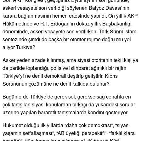
askeri vesayete son verildiği söylenen Balyoz Davası’nın
karara bağlanmasının hemen ertesinde yapıldı. On yıllık AKP
Hükümetinde ve R.T. Erdoğan’ın dokuz yıllık Başbakanlığı
döneminde, askeri vesayete son verilirken, Türk-Sünni İslam
sentezinde şimdi de başka bir otoriter rejime doğru mu yol
alıyor Türkiye?
Askeriyeden azade kılınmış, ama siyasi otoritenin tekil kişi ya
da partide toplandığı, polis ve istihbarat ağırlıklı bir rejim
Türkiye’yi ne denli demokratikleştirip geliştirir, Kıbrıs
Sorununun çözümüne ne denli katkıda bulunur?
Bugünlerde Türkiye’de gerek sol, gerekse sağ cenahta en
çok tartışılan siyasi konulardan birkaçı da yukarıdaki sorular
üzerine yapılan hararetli tartışmalarda kendini gösteriyor.
Hükümet olduğu ilk yıllarda “daha çok demokrasi”, “siyasi
yaşamın şeffaflaşması”, “AB üyeliği perspektifi”, “farklılıklara
hoşgörü”, “tüm komşularla sıfır sorun”, “Kıbrıs ve Kürt