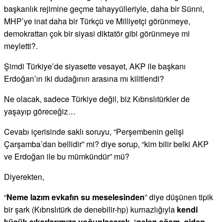
başkanlık rejimine geçme tahayyülleriyle, daha bir Sünni,
MHP’ye inat daha bir Türkçü ve Milliyetçi görünmeye,
demokrattan çok bir siyasi diktatör gibi görünmeye mi
meyletti?.
Şimdi Türkiye’de siyasette vesayet, AKP ile başkanı
Erdoğan’ın iki dudağının arasına mı kilitlendi?
Ne olacak, sadece Türkiye değil, biz Kıbrıslıtürkler de
yaşayıp göreceğiz…
Cevabı içerisinde saklı soruyu, “Perşembenin gelişi
Çarşamba’dan bellidir” mi? diye sorup, “kim bilir belki AKP
ve Erdoğan ile bu mümkündür” mü?
Diyerekten,
“
Neme lazım evkafın su meselesinden
” diye düşünen tipik
bir şark (Kıbrıslıtürk de denebilir-hp) kurnazlığıyla
kendi
küçük çıkarlarımıza yoğunlaşarak,
“
gelen ağam, giden