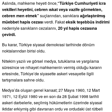
Aslında, mahkeme heyeti önce,
“Türkiye Cumhuriyeti icra
vekilleri heyetini, cebren ıskat veya vazife görmekten,
cebren men etmek”
suçlarından, sanıklara
ağırlaştırılmış
müebbet hapis cezası
verdi. Fakat
eksik teşebbüs indirimi
nedeniyle sanıkların cezalarını,
20 yıl hapis cezasına
çevirdi.
Bu karar, Türkiye siyasal demokrasi tarihinde dönüm
noktalarından birisi oldu.
Nitekim yazılı ve görsel medya, tutuklama ve yargılama
süresince ve nihayet mahkemenin vermiş olduğu kararın
ertesinde, Türkiye’de siyasette askeri vesayetle ilgili
tartışmalara sahne oldu.
Medya’da oluşan genel kanaat; 27 Mayıs 1960, 12 Mart
1971, 12 Eylül 1980 ve en son da 28 Şubat 1998 tarihli
askeri darbelerle, seçilmiş hükümetlerin üzerinde siyasal
iktidar erkiymiş gibi davranan ordu ve ordudaki üst rütbeli