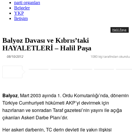
parti organları
Belgeler
YKP
İletişim
Halil Paşa
Balyoz Davası ve Kıbrıs’taki
HAYALETLERİ – Halil Paşa
08/10/2012
1080
kişi tarafından okundu
Balyoz
, Mart 2003 ayında 1. Ordu Komutanlığı’nda, dönemin
Türkiye Cumhuriyeti hükûmeti AKP’yi devirmek için
hazırlanan ve sonradan Taraf gazetesi’nin yayını ile açığa
çıkarılan Askeri Darbe Planı’dır.
Her askeri darbenin, TC derin devleti ile yakın ilişkisi