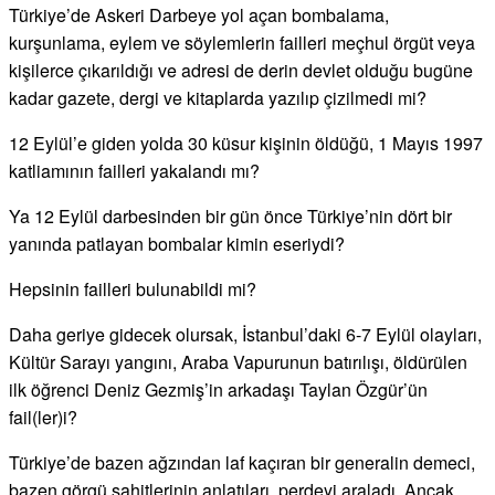
Türkiye’de Askeri Darbeye yol açan bombalama,
kurşunlama, eylem ve söylemlerin failleri meçhul örgüt veya
kişilerce çıkarıldığı ve adresi de derin devlet olduğu bugüne
kadar gazete, dergi ve kitaplarda yazılıp çizilmedi mi?
12 Eylül’e giden yolda 30 küsur kişinin öldüğü, 1 Mayıs 1997
katliamının failleri yakalandı mı?
Ya 12 Eylül darbesinden bir gün önce Türkiye’nin dört bir
yanında patlayan bombalar kimin eseriydi?
Hepsinin failleri bulunabildi mi?
Daha geriye gidecek olursak, İstanbul’daki 6-7 Eylül olayları,
Kültür Sarayı yangını, Araba Vapurunun batırılışı, öldürülen
ilk öğrenci Deniz Gezmiş’in arkadaşı Taylan Özgür’ün
fail(ler)i?
Türkiye’de bazen ağzından laf kaçıran bir generalin demeci,
bazen görgü şahitlerinin anlatıları, perdeyi araladı. Ancak