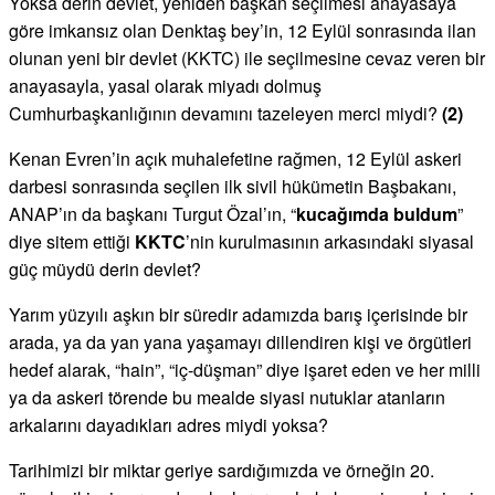
Yoksa derin devlet, yeniden başkan seçilmesi anayasaya
göre imkansız olan Denktaş bey’in, 12 Eylül sonrasında ilan
olunan yeni bir devlet (KKTC) ile seçilmesine cevaz veren bir
anayasayla, yasal olarak miyadı dolmuş
Cumhurbaşkanlığının devamını tazeleyen merci miydi?
(2)
Kenan Evren’in açık muhalefetine rağmen, 12 Eylül askeri
darbesi sonrasında seçilen ilk sivil hükümetin Başbakanı,
ANAP’ın da başkanı Turgut Özal’ın, “
kucağımda buldum
”
diye sitem ettiği
KKTC
’nin kurulmasının arkasındaki siyasal
güç müydü derin devlet?
Yarım yüzyılı aşkın bir süredir adamızda barış içerisinde bir
arada, ya da yan yana yaşamayı dillendiren kişi ve örgütleri
hedef alarak, “hain”, “iç-düşman” diye işaret eden ve her milli
ya da askeri törende bu mealde siyasi nutuklar atanların
arkalarını dayadıkları adres miydi yoksa?
Tarihimizi bir miktar geriye sardığımızda ve örneğin 20.