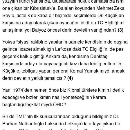
yüzyılın ikinci yarısında, uluslararası hukuk camiasında ismi
öne çıkan bir Kıbrıslıtürk’e, Balalan köyünden Mehmet Zeka
Bey’e, üstelik de kaba bir biçimde, seçimlerde Dr. Küçük’ün
karşısına aday olarak çıkamayacağını bildiren TC Elçiliği mi
anlaşılmalıydı Balyoz öncesi derin devletin varlığından?
(3)
Yoksa “siyasi rakibine yapılan muamele kendisinin de başına
gelince, icazet almak için Lefkoşa’daki TC Elçiliği’ni de pas
geçerek kalkıp gittiği Ankara’da, kendisine Denktaş
karşısında aday olamayacağı bir kez daha tebliğ edilen Dr.
Küçük’e, tebligatı yapan general Kemal Yamak mıydı andaki
derin devletin yetkili temsilcisi?
(4)
Yani 1974’den hemen önce biz Kıbrıslıtürklere kimin liderlik
edeceği ve bizleri kimin nasıl yöneteceğinin karara
bağlandığı teşkilat mıydı ÖHD?
Bir de TMT’nin ilk kurucularından olduğunu bildiğimiz Dr.
Burhan Nalbantoğlu hakkında Lefkoşa’da ortaya çıkan bir