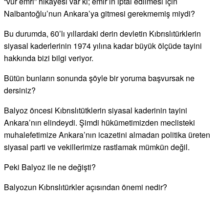
“vur emri” hikayesi var ki; emir’in iptal edilmesi için
Nalbantoğlu’nun Ankara’ya gitmesi gerekmemiş miydi?
Bu durumda, 60’lı yıllardaki derin devletin Kıbrıslıtürklerin
siyasal kaderlerinin 1974 yılına kadar büyük ölçüde tayini
hakkında bizi bilgi veriyor.
Bütün bunların sonunda şöyle bir yoruma başvursak ne
dersiniz?
Balyoz öncesi Kıbrıslıtütklerin siyasal kaderinin tayini
Ankara’nın elindeydi. Şimdi hükümetimizden meclisteki
muhalefetimize Ankara’nın icazetini almadan politika üreten
siyasal parti ve vekillerimize rastlamak mümkün değil.
Peki Balyoz ile ne değişti?
Balyozun Kıbrıslıtürkler açısından önemi nedir?