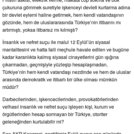
çukuruna gömmek suretiyle işkenceyi devleti kurtarma adına
bir devlet eylemi haline getirmek, hem kendi vatandaşının
gözünde, hem de uluslararasında Türkiye’nin itibarını mı
artırmıştı, yoksa itibarsız mı kılmıştı?
İnsanlık ve nefret suçu ile malul 12 Eylül’ün siyasal
mantalitesini ve hatta faili meçhule havale edilen ve bugüne
kadar karanlıkta kalmış siyasal cinayetlerini gün ışığına
çıkarmadan, geçmişiyle yüzleşip hesaplaşmadan,
Türkiye’nin hem kendi vatandaşı nezdinde ve hem de uluslar
arasında demokratik ve itibarlı bir ülke olması mümkün
müdür?
Darbecilerinden, işkencecilerinden, provokatörlerinden
velhasıl insanlık ve nefret suçu işleyen kişi, kurum ve
örgütlerinden hesap sormayan bir Türkiye, otoriter
geleneğinden kurtulabilir mi?
Son AKP Kongresi, geçtiğimiz Eylül ayının son gününde,