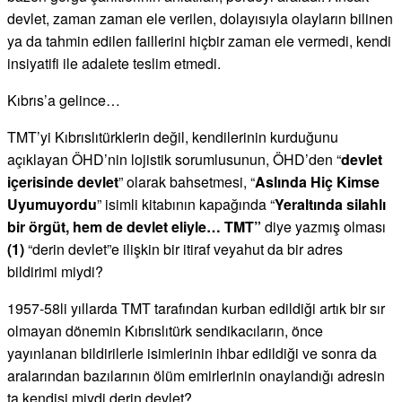
devlet, zaman zaman ele verilen, dolayısıyla olayların bilinen
ya da tahmin edilen faillerini hiçbir zaman ele vermedi, kendi
insiyatifi ile adalete teslim etmedi.
Kıbrıs’a gelince…
TMT’yi Kıbrıslıtürklerin değil, kendilerinin kurduğunu
açıklayan ÖHD’nin lojistik sorumlusunun, ÖHD’den “
devlet
içerisinde devlet
” olarak bahsetmesi, “
Aslında Hiç Kimse
Uyumuyordu
” isimli kitabının kapağında “
Yeraltında silahlı
bir örgüt, hem de devlet eliyle… TMT”
diye yazmış olması
(1)
“derin devlet”e ilişkin bir itiraf veyahut da bir adres
bildirimi miydi?
1957-58li yıllarda TMT tarafından kurban edildiği artık bir sır
olmayan dönemin Kıbrıslıtürk sendikacıların, önce
yayınlanan bildirilerle isimlerinin ihbar edildiği ve sonra da
aralarından bazılarının ölüm emirlerinin onaylandığı adresin
ta kendisi miydi derin devlet?