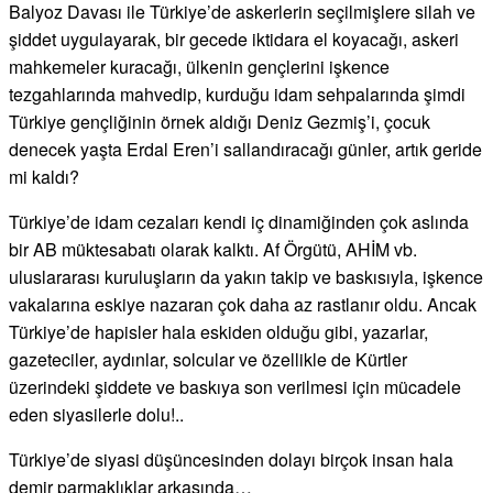
Balyoz Davası ile Türkiye’de askerlerin seçilmişlere silah ve
şiddet uygulayarak, bir gecede iktidara el koyacağı, askeri
mahkemeler kuracağı, ülkenin gençlerini işkence
tezgahlarında mahvedip, kurduğu idam sehpalarında şimdi
Türkiye gençliğinin örnek aldığı Deniz Gezmiş’i, çocuk
denecek yaşta Erdal Eren’i sallandıracağı günler, artık geride
mi kaldı?
Türkiye’de idam cezaları kendi iç dinamiğinden çok aslında
bir AB müktesabatı olarak kalktı. Af Örgütü, AHİM vb.
uluslararası kuruluşların da yakın takip ve baskısıyla, işkence
vakalarına eskiye nazaran çok daha az rastlanır oldu. Ancak
Türkiye’de hapisler hala eskiden olduğu gibi, yazarlar,
gazeteciler, aydınlar, solcular ve özellikle de Kürtler
üzerindeki şiddete ve baskıya son verilmesi için mücadele
eden siyasilerle dolu!..
Türkiye’de siyasi düşüncesinden dolayı birçok insan hala
demir parmaklıklar arkasında…