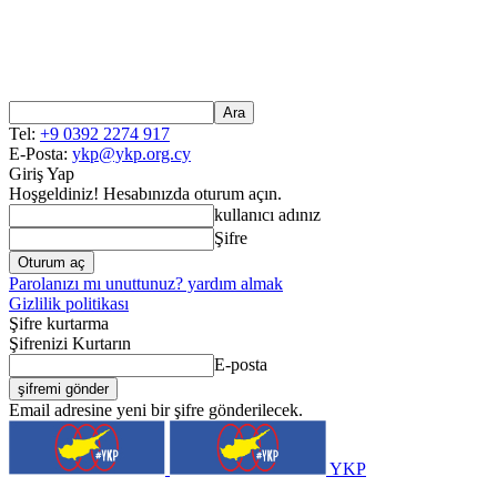
Tel:
+9 0392 2274 917
E-Posta:
ykp@ykp.org.cy
Giriş Yap
Hoşgeldiniz! Hesabınızda oturum açın.
kullanıcı adınız
Şifre
Parolanızı mı unuttunuz? yardım almak
Gizlilik politikası
Şifre kurtarma
Şifrenizi Kurtarın
E-posta
Email adresine yeni bir şifre gönderilecek.
YKP