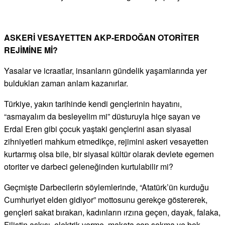
ASKERİ VESAYETTEN AKP-ERDOĞAN OTORİTER
REJİMİNE Mİ?
Yasalar ve icraatlar, insanların gündelik yaşamlarında yer
buldukları zaman anlam kazanırlar.
Türkiye, yakın tarihinde kendi gençlerinin hayatını,
“asmayalım da besleyelim mi” düsturuyla hiçe sayan ve
Erdal Eren gibi çocuk yaştaki gençlerini asan siyasal
zihniyetleri mahkum etmedikçe, rejimini askeri vesayetten
kurtarmış olsa bile, bir siyasal kültür olarak devlete egemen
otoriter ve darbeci geleneğinden kurtulabilir mi?
Geçmişte Darbecilerin söylemlerinde, “Atatürk’ün kurduğu
Cumhuriyet elden gidiyor” mottosunu gerekçe göstererek,
gençleri sakat bırakan, kadınların ırzına geçen, dayak, falaka,
Filistin askısı, elektrik verme, makata cop sokma ve bok