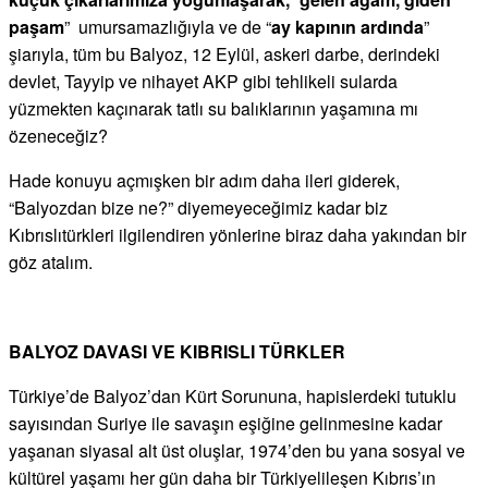
paşam
” umursamazlığıyla ve de “
ay kapının ardında
”
şiarıyla, tüm bu Balyoz, 12 Eylül, askeri darbe, derindeki
devlet, Tayyip ve nihayet AKP gibi tehlikeli sularda
yüzmekten kaçınarak tatlı su balıklarının yaşamına mı
özeneceğiz?
Hade konuyu açmışken bir adım daha ileri giderek,
“Balyozdan bize ne?” diyemeyeceğimiz kadar biz
Kıbrıslıtürkleri ilgilendiren yönlerine biraz daha yakından bir
göz atalım.
BALYOZ DAVASI VE KIBRISLI TÜRKLER
Türkiye’de Balyoz’dan Kürt Sorununa, hapislerdeki tutuklu
sayısından Suriye ile savaşın eşiğine gelinmesine kadar
yaşanan siyasal alt üst oluşlar, 1974’den bu yana sosyal ve
kültürel yaşamı her gün daha bir Türkiyelileşen Kıbrıs’ın