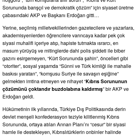
Sorununda barışçıl ve demokratik çözüm” için siyaset üretme
çabasındaki AKP ve Başkanı Erdoğan gitti…
Yerine, seçilmiş milletvekillerinden gazetecilere ve yazarlara,
akademisyenlerden öğrencilere varıncaya kadar pek çok
siyasi muhalifi içeriye atıp, hapiste tutmakta ısrarcı, en
masum yürüyüş ve mitinglerde dahi polis şiddeti ile biber
gazını esirgemeyen, “Kürt Sorununda şahin”, öncelleri gibi
“otoriter”, sosyal yaşamda “Sünni ve Türk kimliği ile mahalle
baskısı yaratan”, “komşusu Suriye ile savaşın eşiğine”
gelmekten imtina etmeyen ve nihayet “
Kıbrıs Sorununun
çözümünü çoktandır buzdolabına kaldırmış
” bir AKP ve
Erdoğan geldi.
Hükümetinin ilk yıllarında, Türkiye Dış Politikasında derin
devlet menşeli konfederasyon teziyle kilitlenmiş Kıbrıs
Sorununda, ortaya atılan Annan Planı’nı “cesur” bir siyasi
hamle ile destekleyen, Kıbrıslıtürklerin onbinler halinde