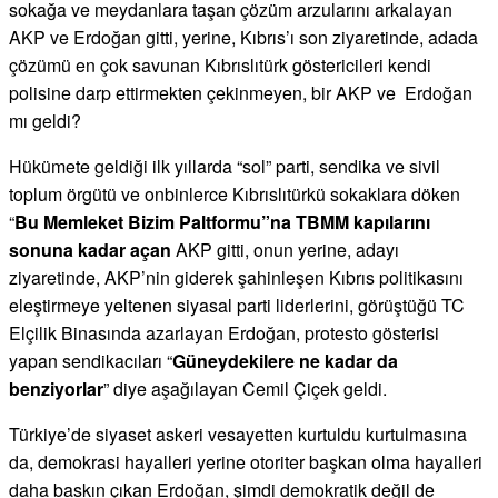
sokağa ve meydanlara taşan çözüm arzularını arkalayan
AKP ve Erdoğan gitti, yerine, Kıbrıs’ı son ziyaretinde, adada
çözümü en çok savunan Kıbrıslıtürk göstericileri kendi
polisine darp ettirmekten çekinmeyen, bir AKP ve Erdoğan
mı geldi?
Hükümete geldiği ilk yıllarda “sol” parti, sendika ve sivil
toplum örgütü ve onbinlerce Kıbrıslıtürkü sokaklara döken
“
Bu Memleket Bizim Paltformu”na TBMM kapılarını
sonuna kadar açan
AKP gitti, onun yerine, adayı
ziyaretinde, AKP’nin giderek şahinleşen Kıbrıs politikasını
eleştirmeye yeltenen siyasal parti liderlerini, görüştüğü TC
Elçilik Binasında azarlayan Erdoğan, protesto gösterisi
yapan sendikacıları “
Güneydekilere ne kadar da
benziyorlar
” diye aşağılayan Cemil Çiçek geldi.
Türkiye’de siyaset askeri vesayetten kurtuldu kurtulmasına
da, demokrasi hayalleri yerine otoriter başkan olma hayalleri
daha baskın çıkan Erdoğan, şimdi demokratik değil de