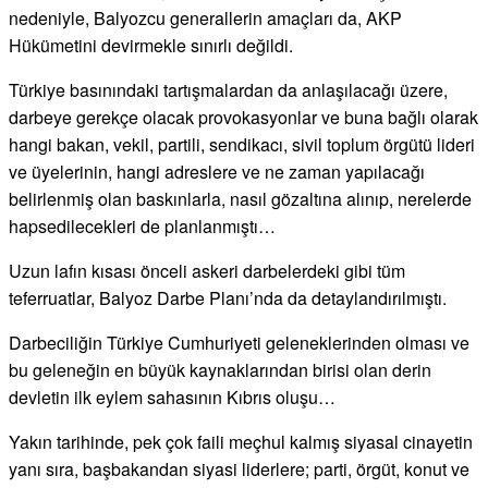
nedeniyle, Balyozcu generallerin amaçları da, AKP
Hükümetini devirmekle sınırlı değildi.
Türkiye basınındaki tartışmalardan da anlaşılacağı üzere,
darbeye gerekçe olacak provokasyonlar ve buna bağlı olarak
hangi bakan, vekil, partili, sendikacı, sivil toplum örgütü lideri
ve üyelerinin, hangi adreslere ve ne zaman yapılacağı
belirlenmiş olan baskınlarla, nasıl gözaltına alınıp, nerelerde
hapsedilecekleri de planlanmıştı…
Uzun lafın kısası önceli askeri darbelerdeki gibi tüm
teferruatlar, Balyoz Darbe Planı’nda da detaylandırılmıştı.
Darbeciliğin Türkiye Cumhuriyeti geleneklerinden olması ve
bu geleneğin en büyük kaynaklarından birisi olan derin
devletin ilk eylem sahasının Kıbrıs oluşu…
Yakın tarihinde, pek çok faili meçhul kalmış siyasal cinayetin
yanı sıra, başbakandan siyasi liderlere; parti, örgüt, konut ve