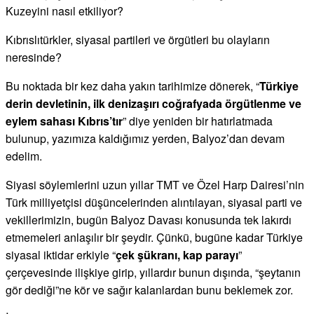
Kuzeyini nasıl etkiliyor?
Kıbrıslıtürkler, siyasal partileri ve örgütleri bu olayların
neresinde?
Bu noktada bir kez daha yakın tarihimize dönerek, “
Türkiye
derin devletinin, ilk denizaşırı coğrafyada örgütlenme ve
eylem sahası Kıbrıs’tır
” diye yeniden bir hatırlatmada
bulunup, yazımıza kaldığımız yerden, Balyoz’dan devam
edelim.
Siyasi söylemlerini uzun yıllar TMT ve Özel Harp Dairesi’nin
Türk milliyetçisi düşüncelerinden alıntılayan, siyasal parti ve
vekillerimizin, bugün Balyoz Davası konusunda tek lakırdı
etmemeleri anlaşılır bir şeydir. Çünkü, bugüne kadar Türkiye
siyasal iktidar erkiyle “
çek şükranı, kap parayı
”
çerçevesinde ilişkiye girip, yıllardır bunun dışında, “şeytanın
gör dediği”ne kör ve sağır kalanlardan bunu beklemek zor.