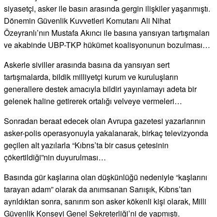
siyasetçi, asker ile basın arasında gergin ilişkiler yaşanmıştı.
Dönemin Güvenlik Kuvvetleri Komutanı Ali Nihat
Özeyranlı’nın Mustafa Akıncı ile basına yansıyan tartışmaları
ve akabinde UBP-TKP hükümet koalisyonunun bozulması…
Askerle siviller arasında basına da yansıyan sert
tartışmalarda, bildik milliyetçi kurum ve kuruluşların
generallere destek amacıyla bildiri yayınlamayı adeta bir
gelenek haline getirerek ortalığı velveye vermeleri…
Sonradan beraat edecek olan Avrupa gazetesi yazarlarının
asker-polis operasyonuyla yakalanarak, birkaç televizyonda
geçilen alt yazılarla “Kıbrıs’ta bir casus çetesinin
çökertildiği”nin duyurulması…
Basında gür kaşlarına olan düşkünlüğü nedeniyle “kaşlarını
tarayan adam” olarak da anımsanan Sarıışık, Kıbrıs’tan
ayrıldıktan sonra, sanırım son asker kökenli kişi olarak, Milli
Güvenlik Konseyi Genel Sekreterliği’ni de yapmıştı.