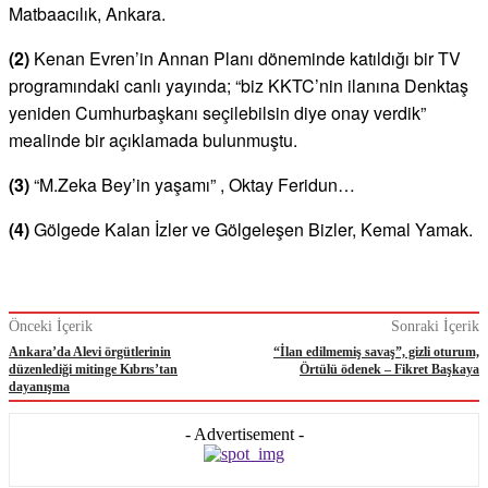
Matbaacılık, Ankara.
(2)
Kenan Evren’in Annan Planı döneminde katıldığı bir TV
programındaki canlı yayında; “biz KKTC’nin ilanına Denktaş
yeniden Cumhurbaşkanı seçilebilsin diye onay verdik”
mealinde bir açıklamada bulunmuştu.
(3)
“M.Zeka Bey’in yaşamı” , Oktay Feridun…
(4)
Gölgede Kalan İzler ve Gölgeleşen Bizler, Kemal Yamak.
Önceki İçerik
Sonraki İçerik
Ankara’da Alevi örgütlerinin
“İlan edilmemiş savaş”, gizli oturum,
düzenlediği mitinge Kıbrıs’tan
Örtülü ödenek – Fikret Başkaya
dayanışma
- Advertisement -