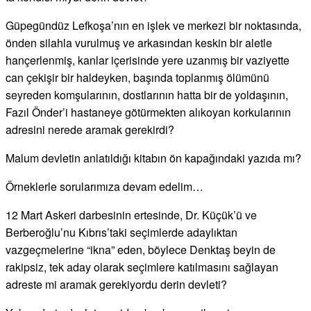
Güpegündüz Lefkoşa’nın en işlek ve merkezi bir noktasında,
önden silahla vurulmuş ve arkasından keskin bir aletle
hançerlenmiş, kanlar içerisinde yere uzanmış bir vaziyette
can çekişir bir haldeyken, başında toplanmış ölümünü
seyreden komşularının, dostlarının hatta bir de yoldaşının,
Fazıl Önder’i hastaneye götürmekten alıkoyan korkularının
adresini nerede aramak gerekirdi?
Malum devletin anlatıldığı kitabın ön kapağındaki yazıda mı?
Örneklerle sorularımıza devam edelim…
12 Mart Askeri darbesinin ertesinde, Dr. Küçük’ü ve
Berberoğlu’nu Kıbrıs’taki seçimlerde adaylıktan
vazgeçmelerine “ikna” eden, böylece Denktaş beyin de
rakipsiz, tek aday olarak seçimlere katılmasını sağlayan
adreste mi aramak gerekiyordu derin devleti?