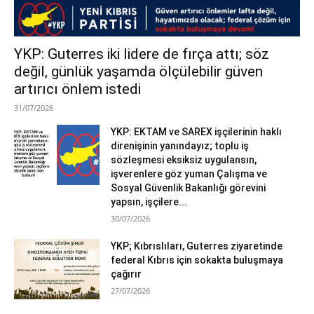
YKP: Guterres iki lidere de fırça attı; söz
değil, günlük yaşamda ölçülebilir güven
artırıcı önlem istedi
31/07/2026
YKP: EKTAM ve SAREX işçilerinin haklı
direnişinin yanındayız; toplu iş
sözleşmesi eksiksiz uygulansın,
işverenlere göz yuman Çalışma ve
Sosyal Güvenlik Bakanlığı görevini
yapsın, işçilere...
30/07/2026
YKP; Kıbrıslıları, Guterres ziyaretinde
federal Kıbrıs için sokakta buluşmaya
çağırır
27/07/2026