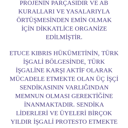
PROJENIN PARÇASIDIR VE AB
KURALLARI VE YASALARIYLA
ÖRTÜŞMESINDEN EMIN OLMAK
IÇIN DIKKATLICE ORGANIZE
EDILMIŞTIR.
ETUCE KIBRIS HÜKÜMETININ, TÜRK
IŞGALI BÖLGESINDE, TÜRK
IŞGALINE KARŞI AKTIF OLARAK
MÜCADELE ETMEKTE OLAN ÜÇ IŞÇI
SENDIKASININ VARLIĞINDAN
MEMNUN OLMASI GEREKTIĞINE
INANMAKTADIR. SENDIKA
LIDERLERI VE ÜYELERI BIRÇOK
YILDIR IŞGALI PROTESTO ETMEKTE