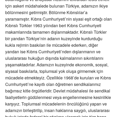
için askeri müdahalede bulunan Türkiye, adamızın ikiye
bölünmesini getirmiştir. Bölünme Kıbrıslılar’a
yaramamıştır. Kıbrıs Cumhuriyeti’nin siyasi eşit ortağı olan
Kıbrıslı Türkler 1963 yılından beri Kıbrıs Cumhuriyeti
makamlarında tamamen dışlanmaktadır. Kıbrıslı Türkler
bir yandan Türkiye’nin adanın kuzeyinde kurdurduğu
kukla rejimin baskıları ile mücadele ederken, diğer
yandan ise Kıbrıs Cumhuriyeti’nden dışlanmanın ve
uluslararası hukuğun dışında kalmalarının sıkıntılarını
yaşamaktadırlar. Adamızın kuzeyinde ekonomik, sosyal,
siyasal baskılarla, toplumsal yok oluşa girmemek için
mücadele etmekteyiz. Özellikle 1968’de kurulan ve Kıbrıs
Cumhuriyeti’ne kayıtlı olan öğretmen sendikalarımız
bağımsız kitle örgütleridir. Devlet müdahalesi ile sendikal
faaliyetlerin güdülenmesi veya engellenmesine kesinlikle
karşıyız. Toplumsal mücadelenin öncülüğünü yapan ve
adamızın birleştirilip, insan haklarına saygılı, uluslararası
hukuk içinde federal bir çözüme ulaşmak için tüm barış