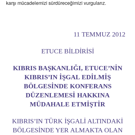
karşı mücadelemizi sürdüreceğimizi vurgularız.
11 TEMMUZ 2012
ETUCE BİLDİRİSİ
KIBRIS BAŞKANLIĞI, ETUCE’NIN
KIBRIS’IN IŞGAL EDILMIŞ
BÖLGESINDE KONFERANS
DÜZENLEMESI HAKKINA
MÜDAHALE ETMIŞTIR
KIBRIS’IN TÜRK IŞGALI ALTINDAKI
BÖLGESINDE YER ALMAKTA OLAN