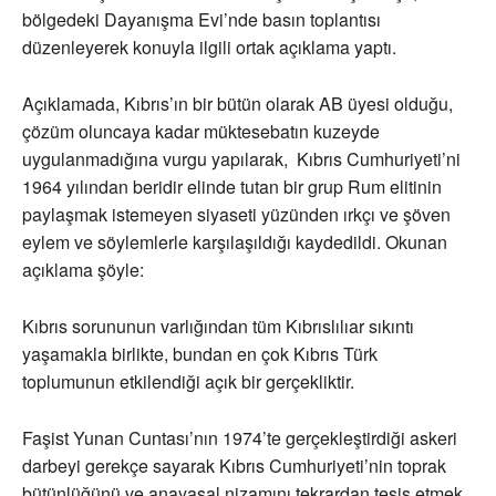
bölgedeki Dayanışma Evi’nde basın toplantısı
düzenleyerek konuyla ilgili ortak açıklama yaptı.
Açıklamada, Kıbrıs’ın bir bütün olarak AB üyesi olduğu,
çözüm oluncaya kadar müktesebatın kuzeyde
uygulanmadığına vurgu yapılarak, Kıbrıs Cumhuriyeti’ni
1964 yılından beridir elinde tutan bir grup Rum elitinin
paylaşmak istemeyen siyaseti yüzünden ırkçı ve şöven
eylem ve söylemlerle karşılaşıldığı kaydedildi. Okunan
açıklama şöyle:
Kıbrıs sorununun varlığından tüm Kıbrıslılıar sıkıntı
yaşamakla birlikte, bundan en çok Kıbrıs Türk
toplumunun etkilendiği açık bir gerçekliktir.
Faşist Yunan Cuntası’nın 1974’te gerçekleştirdiği askeri
darbeyi gerekçe sayarak Kıbrıs Cumhuriyeti’nin toprak
bütünlüğünü ve anayasal nizamını tekrardan tesis etmek