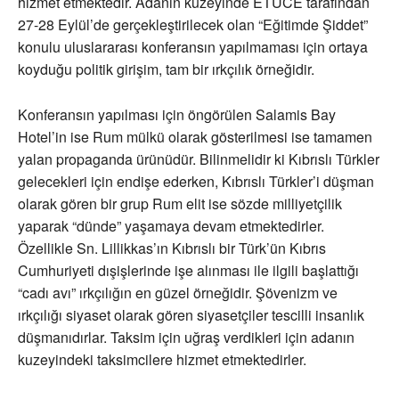
hizmet etmektedir. Adanın kuzeyinde ETUCE tarafından
27-28 Eylül’de gerçekleştirilecek olan “Eğitimde Şiddet”
konulu uluslararası konferansın yapılmaması için ortaya
koyduğu politik girişim, tam bir ırkçılık örneğidir.
Konferansın yapılması için öngörülen Salamis Bay
Hotel’in ise Rum mülkü olarak gösterilmesi ise tamamen
yalan propaganda ürünüdür. Bilinmelidir ki Kıbrıslı Türkler
gelecekleri için endişe ederken, Kıbrıslı Türkler’i düşman
olarak gören bir grup Rum elit ise sözde milliyetçilik
yaparak “dünde” yaşamaya devam etmektedirler.
Özellikle Sn. Lillikkas’ın Kıbrıslı bir Türk’ün Kıbrıs
Cumhuriyeti dışişlerinde işe alınması ile ilgili başlattığı
“cadı avı” ırkçılığın en güzel örneğidir. Şövenizm ve
ırkçılığı siyaset olarak gören siyasetçiler tescilli insanlık
düşmanıdırlar. Taksim için uğraş verdikleri için adanın
kuzeyindeki taksimcilere hizmet etmektedirler.