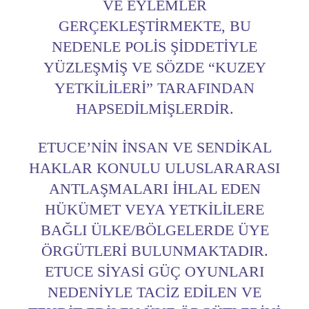
VE EYLEMLER
GERÇEKLEŞTIRMEKTE, BU
NEDENLE POLIS ŞIDDETIYLE
YÜZLEŞMIŞ VE SÖZDE “KUZEY
YETKILILERI” TARAFINDAN
HAPSEDILMIŞLERDIR.
ETUCE’NIN İNSAN VE SENDIKAL
HAKLAR KONULU ULUSLARARASI
ANTLAŞMALARI IHLAL EDEN
HÜKÜMET VEYA YETKILILERE
BAĞLI ÜLKE/BÖLGELERDE ÜYE
ÖRGÜTLERI BULUNMAKTADIR.
ETUCE SIYASI GÜÇ OYUNLARI
NEDENIYLE TACIZ EDILEN VE