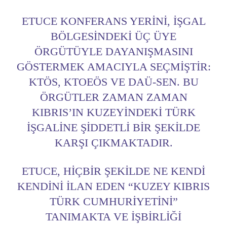
ETUCE KONFERANS YERINI, IŞGAL
BÖLGESINDEKI ÜÇ ÜYE
ÖRGÜTÜYLE DAYANIŞMASINI
GÖSTERMEK AMACIYLA SEÇMIŞTIR:
KTÖS, KTOEÖS VE DAÜ-SEN. BU
ÖRGÜTLER ZAMAN ZAMAN
KIBRIS’IN KUZEYINDEKI TÜRK
IŞGALINE ŞIDDETLI BIR ŞEKILDE
KARŞI ÇIKMAKTADIR.
ETUCE, HIÇBIR ŞEKILDE NE KENDI
KENDINI ILAN EDEN “KUZEY KIBRIS
TÜRK CUMHURIYETINI”
TANIMAKTA VE IŞBIRLIĞI