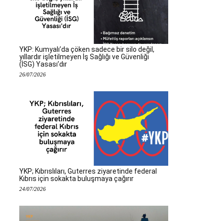
YKP: Kumyalı’da çöken sadece bir silo değil,
yıllardır işletilmeyen İş Sağlığı ve Güvenliği
(İSG) Yasası’dır
26/07/2026
YKP; Kıbrıslıları, Guterres ziyaretinde federal
Kıbrıs için sokakta buluşmaya çağırır
24/07/2026