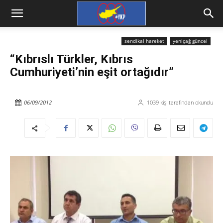
sendikal hareket
yeniçağ güncel
“Kıbrıslı Türkler, Kıbrıs
Cumhuriyeti’nin eşit ortağıdır”
06/09/2012
1039
kişi tarafından okundu