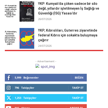
YKP: Kumyalı’da çöken sadece bir silo
değil, yıllardır işletilmeyen İş Sağlığı ve
Güvenliği (İSG) Yasası’dır
26/07/2026
YKP; Kıbrıslıları, Guterres ziyaretinde
federal Kıbrıs için sokakta buluşmaya
çağırır
24/07/2026
- Advertisement -
5,999
Beğenenler
BEĞEN
796
Takipçiler
TAKIP ET
1,253
Takipçiler
TAKIP ET
916
Abone
ABONE OL