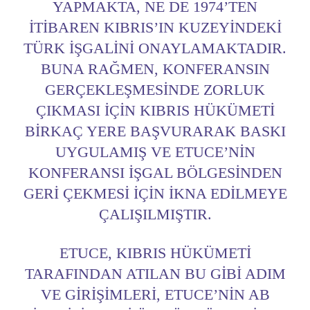
YAPMAKTA, NE DE 1974’TEN
ITIBAREN KIBRIS’IN KUZEYINDEKI
TÜRK IŞGALINI ONAYLAMAKTADIR.
BUNA RAĞMEN, KONFERANSIN
GERÇEKLEŞMESINDE ZORLUK
ÇIKMASI IÇIN KIBRIS HÜKÜMETI
BIRKAÇ YERE BAŞVURARAK BASKI
UYGULAMIŞ VE ETUCE’NIN
KONFERANSI IŞGAL BÖLGESINDEN
GERI ÇEKMESI IÇIN IKNA EDILMEYE
ÇALIŞILMIŞTIR.
ETUCE, KIBRIS HÜKÜMETI
TARAFINDAN ATILAN BU GIBI ADIM
VE GIRIŞIMLERI, ETUCE’NIN AB