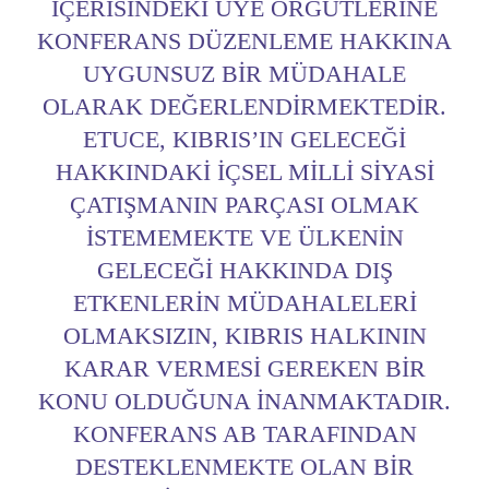
IÇERISINDEKI ÜYE ÖRGÜTLERINE
KONFERANS DÜZENLEME HAKKINA
UYGUNSUZ BIR MÜDAHALE
OLARAK DEĞERLENDIRMEKTEDIR.
ETUCE, KIBRIS’IN GELECEĞI
HAKKINDAKI IÇSEL MILLI SIYASI
ÇATIŞMANIN PARÇASI OLMAK
ISTEMEMEKTE VE ÜLKENIN
GELECEĞI HAKKINDA DIŞ
ETKENLERIN MÜDAHALELERI
OLMAKSIZIN, KIBRIS HALKININ
KARAR VERMESI GEREKEN BIR
KONU OLDUĞUNA INANMAKTADIR.
KONFERANS AB TARAFINDAN
DESTEKLENMEKTE OLAN BIR