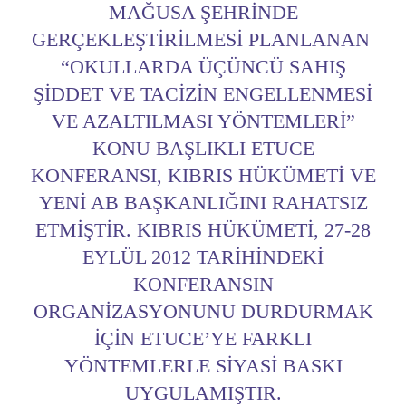
MAĞUSA ŞEHRINDE
GERÇEKLEŞTIRILMESI PLANLANAN
“OKULLARDA ÜÇÜNCÜ SAHIŞ
ŞIDDET VE TACIZIN ENGELLENMESI
VE AZALTILMASI YÖNTEMLERI”
KONU BAŞLIKLI ETUCE
KONFERANSI, KIBRIS HÜKÜMETI VE
YENI AB BAŞKANLIĞINI RAHATSIZ
ETMIŞTIR. KIBRIS HÜKÜMETI, 27-28
EYLÜL 2012 TARIHINDEKI
KONFERANSIN
ORGANIZASYONUNU DURDURMAK
IÇIN ETUCE’YE FARKLI
YÖNTEMLERLE SIYASI BASKI
UYGULAMIŞTIR.