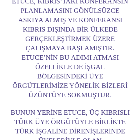
ETUCE, KIBRIS’TAKI KONFERANSIN
PLANLAMASINI GÖNÜLSÜZCE
ASKIYA ALMIŞ VE KONFERANSI
KIBRIS DIŞINDA BIR ÜLKEDE
GERÇEKLEŞTIRMEK ÜZERE
ÇALIŞMAYA BAŞLAMIŞTIR.
ETUCE’NIN BU ADIMI ATMASI
ÖZELLIKLE DE IŞGAL
BÖLGESINDEKI ÜYE
ÖRGÜTLERIMIZE YÖNELIK BIZLERI
ÜZÜNTÜYE SOKMUŞTUR.
BUNUN YERINE ETUCE, ÜÇ KIBRISLI
TÜRK ÜYE ÖRGÜTÜYLE BIRLIKTE
TÜRK IŞGALINE DIRENIŞLERINDE