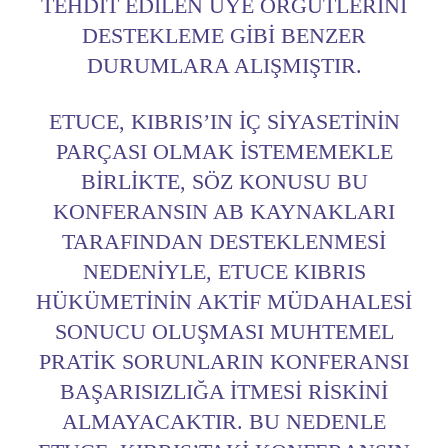
TEHDIT EDILEN ÜYE ÖRGÜTLERINI
DESTEKLEME GIBI BENZER
DURUMLARA ALIŞMIŞTIR.
ETUCE, KIBRIS’IN IÇ SIYASETININ
PARÇASI OLMAK ISTEMEMEKLE
BIRLIKTE, SÖZ KONUSU BU
KONFERANSIN AB KAYNAKLARI
TARAFINDAN DESTEKLENMESI
NEDENIYLE, ETUCE KIBRIS
HÜKÜMETININ AKTIF MÜDAHALESI
SONUCU OLUŞMASI MUHTEMEL
PRATIK SORUNLARIN KONFERANSI
BAŞARISIZLIĞA ITMESI RISKINI
ALMAYACAKTIR. BU NEDENLE