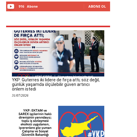
916
Abone
ABONE OL
YKP: Guterres iki lidere de fırça attı; söz değil,
günlük yaşamda ölçülebilir güven artırıcı
önlem istedi
31/07/2026