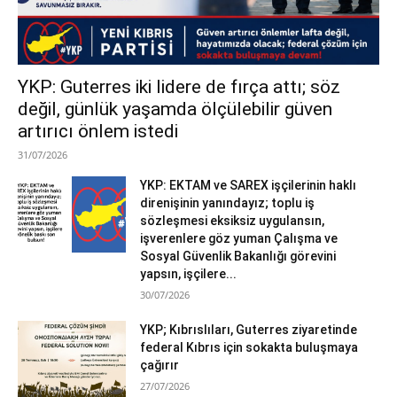
YKP: Guterres iki lidere de fırça attı; söz
değil, günlük yaşamda ölçülebilir güven
artırıcı önlem istedi
31/07/2026
YKP: EKTAM ve SAREX işçilerinin haklı
direnişinin yanındayız; toplu iş
sözleşmesi eksiksiz uygulansın,
işverenlere göz yuman Çalışma ve
Sosyal Güvenlik Bakanlığı görevini
yapsın, işçilere...
30/07/2026
YKP; Kıbrıslıları, Guterres ziyaretinde
federal Kıbrıs için sokakta buluşmaya
çağırır
27/07/2026