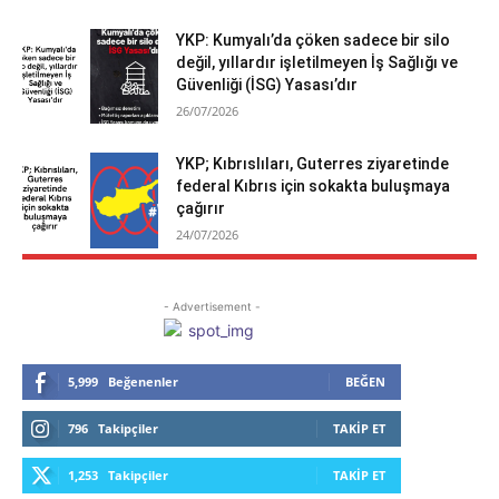
YKP: Kumyalı’da çöken sadece bir silo
değil, yıllardır işletilmeyen İş Sağlığı ve
Güvenliği (İSG) Yasası’dır
26/07/2026
YKP; Kıbrıslıları, Guterres ziyaretinde
federal Kıbrıs için sokakta buluşmaya
çağırır
24/07/2026
- Advertisement -
5,999
Beğenenler
BEĞEN
796
Takipçiler
TAKIP ET
1,253
Takipçiler
TAKIP ET