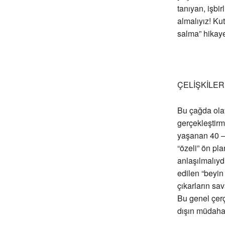
tanıyan, işbir
almalıyız! Ku
salma” hikaye
ÇELİŞKİLE
Bu çağda olay
gerçekleştir
yaşanan 40 – 
“özeli” ön pl
anlaşılmalıyd
edilen “beyin
çıkarların sa
Bu genel çer
dışın müdaha