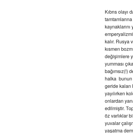
Kıbrıs olayı 
tamtamlarına 
kaynaklarını 
emperyalizmi
kalır. Rusya 
kısmen bozmu
değişimlere yo
yumması çıkar
bağımsız(!) d
halka bunun 
geride kalan 
yayılırken k
onlardan yana
edilmiştir. T
öz varlıklar b
yuvalar çalı
yaşatma derne