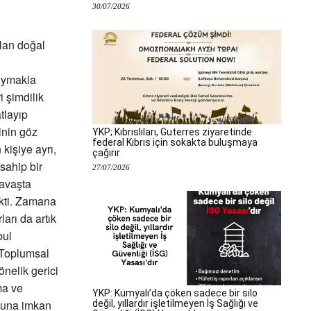
30/07/2026
lan doğal
uymakla
i şimdilik
tlayıp
inin göz
YKP; Kıbrıslıları, Guterres ziyaretinde
federal Kıbrıs için sokakta buluşmaya
kişiye ayrı,
çağırır
sahip bir
27/07/2026
avaşta
ekti. Zamana
rı da artık
bul
 Toplumsal
önelik gerici
ma ve
YKP: Kumyalı’da çöken sadece bir silo
 buna imkan
değil, yıllardır işletilmeyen İş Sağlığı ve