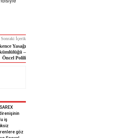
ndisiyle
Sonraki İçerik
kence Yasağı
ükümlülüğü –
Öncel Polili
 SAREX
 direnişinin
u iş
iksiz
erenlere göz