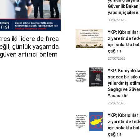
yuman Çalışma 
Güvenlik Bakanlı
yapsın, işçilere.
30/07/2026
YKP; Kıbrıslılar
es iki lidere de fırça
ziyaretinde fed
için sokakta b
değil, günlük yaşamda
çağırır
r güven artırıcı önlem
27/07/2026
YKP: Kumyalı’d
sadece bir silo 
yıllardır işletil
Sağlığı ve Güven
Yasası’dır
26/07/2026
YKP; Kıbrıslılar
ziyaretinde fed
için sokakta b
çağırır