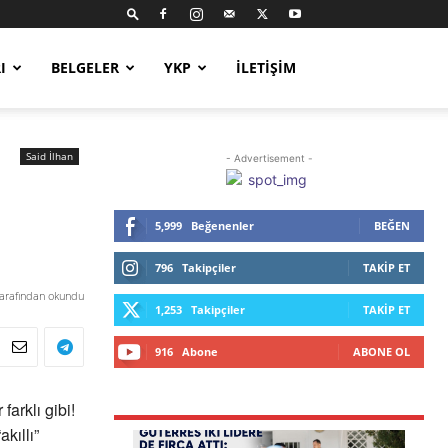
I
BELGELER
YKP
İLETIŞIM
Said İlhan
- Advertisement -
5,999
Beğenenler
BEĞEN
796
Takipçiler
TAKIP ET
tarafından okundu
1,253
Takipçiler
TAKIP ET
916
Abone
ABONE OL
arklı gibi!
kıllı”