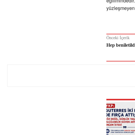
eğilimindedir
yüzleşmeyeni
Önceki İçerik
Hep beniletild