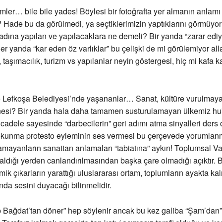
mler… bile bile yades! Böylesi bir fotoğrafta yer almanın anlamı
? Hade bu da görülmedi, ya seçtiklerimizin yaptıklarını görmüyo
adına yapılan ve yapılacaklara ne demeli? Bir yanda “zarar ediy
er yanda “kar eden öz varlıklar” bu çelişki de mi görülemiyor all
, taşımacılık, turizm vs yapılanlar neyin göstergesi, hiç mi kafa ka
 Lefkoşa Belediyesi’nde yaşananlar… Sanat, kültüre vurulmaya 
nesi? Bir yanda hala daha tamamen susturulamayan ülkemiz hu
cadele sayesinde “darbecilerin” geri adımı atma sinyalleri ders o
kunma protesto eyleminin ses vermesi bu çerçevede yorumlanma
mayanların sanattan anlamaları “tabiatına” aykırı! Toplumsal Va
ldığı yerden canlandırılmasından başka çare olmadığı açıktır.
mik çıkarların yarattığı uluslararası ortam, toplumların ayakta ka
nda sesini duyacağı bilinmelidir.
p Bağdat’tan döner” hep söylenir ancak bu kez galiba “Şam’da