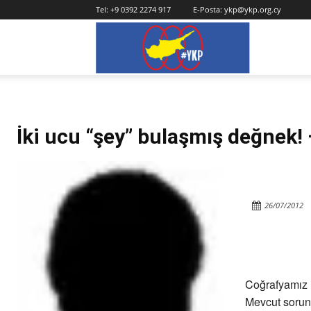
Tel:
+9 0392 2274 917
E-Posta:
ykp@ykp.org.cy
YKP
İki ucu “şey” bulaşmış değnek! 
26/07/2012
Coğrafyamız h
Mevcut sorunl