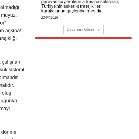
paravan söylemlerin arkasına saklanan,
 olmadığı
Türkiye’nin askeri-stratejik ileri
karakolunun güçlendirilmesidir
r muyuz.
22/07/2026
or”
Devamını Göster
ah aşkına!
rışıklığı
çalışılan
kuk sistemi
lmalıdır.
lıdır.
roluş
 Bugünkü
lmayı
n” dönme