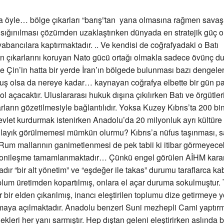
da öyle… bölge çıkarları “barış”tan yana olmasına rağmen savaş
sığınılması çözümden uzaklaştırıken dünyada en stratejik güç o
yabancılara kaptırmaktadır. .. Ve kendisi de coğrafyadaki o Batı
n çıkarlarını koruyan Nato gücü ortağı olmakla sadece övünç d
ve Çin’in hatta bir yerde İran’ın bölgede bulunması bazı dengeler
ş olsa da nereye kadar… kaynayan coğrafya elbette bir gün pa
l açacaktır. Uluslararası hukuk dışına çıkılırken Batı ve örgütler
ların gözetilmesiyle bağlantılıdır. Yoksa Kuzey Kıbrıs’ta 200 bin 
evlet kurdurmak istenirken Anadolu’da 20 milyonluk ayrı kültüre 
layık görülmemesi mümkün olurmu? Kıbrıs’a nüfus taşınması, s
Rum mallarının ganimetlenmesi de pek tabii ki itibar görmeyec
olonileşme tamamlanmaktadır… Çünkü engel görülen AİHM kararla
dır “bir alt yönetim” ve “eşdeğer ile takas” durumu taraflarca ka
oplum üretimden kopartılmış, onlara el açar duruma sokulmuştur.
ir bir elden çıkarılmış, inancı eleştirilen toplumu dize getirmeye y
şmaya açılmaktadır. Anadolu benzeri Suni mezhepli Cami yaptır
kleri her yanı sarmıştır. Hep dıştan geleni eleştirirken aslında