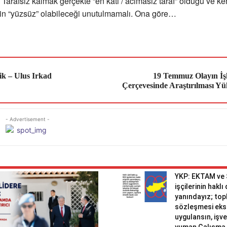
. Tarafsız kalmak gerçekte “en katı / acımasız taraf” olduğu ve ke
n “yüzsüz” olabileceği unutulmamalı. Ona göre…
ik – Ulus Irkad
19 Temmuz Olayın İş
Çerçevesinde Araştırılması Y
- Advertisement -
YKP: EKTAM ve
işçilerinin haklı
yanındayız; topl
sözleşmesi eks
uygulansın, işv