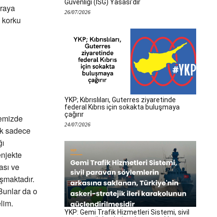
Güvenliği (İSG) Yasası’dır
ıraya
26/07/2026
a korku
YKP; Kıbrıslıları, Guterres ziyaretinde
federal Kıbrıs için sokakta buluşmaya
çağırır
kemizde
24/07/2026
ok sadece
ğı
enjekte
ası ve
aşmaktadır.
Bunlar da o
lim.
YKP: Gemi Trafik Hizmetleri Sistemi, sivil