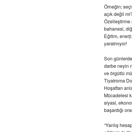
Örneğin; seçi
açık değil mi
Özelleştirme 
bahanesi, diğ
Eğitim, enerji
yaratmıyor!
Son günlerde
darbe neyin 
ve örgütlü mü
Tiyatroma Do
Hoşaftan anla
Mücadelesi ka
siyasi, ekono
başardığı ora
“Yanlış hesa