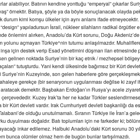
lar alabiliyor. Batının kendine yonttuğu “emperyal” çıkarlar Sur
avaş” örnektir. Batıya, şöyle ya da böyle sonuçlanacak olayda pe
 durum kimi komşu ülkeler için aynı anlamı ifade etmeyecektir.
design” yapıladursun İsrail, nükleer silahların radikal örgütler e
de önlemini alırken, Anadolu’da Kürt sorunu, Doğu Akdeniz’de 
m yolunu açmayan Türkiye^nin tutumu anlaşılmazdır. Muhalifler
inşa için destek verip Esad yönetimini düşman ilan etmesinde po
en gelinen noktada Suriye’nin bir kaç etnik / mezhepsel bölge
açaları” tutuşturdu. Yani kendi ülkesinde bağımsız bir Kürt devle
i Suriye’nin Kuzeyinde, son gelen haberlere göre gerçekleşmek
haleye gerekçe (bir senaryonun uygulanması değilse ki zayıf i
 aratacak demektir. Başbakan Erdoğan’ın Rusya’yı acele ziyareti
çerçevededir. Kuzey Irak’ta her ne kadar Türkler seslendirmes
 bir Kürt devleti vardır. Irak Cumhuriyeti devleti başkanliğı da 
 Talabani’de olduğu unutulmamalı. Sıranın Türkiye ile İran’a gelec
ku duyulması doğaldır. Batı toplumları için ne farkeder ki; bölün
yacağı inkar edilemez. Halbuki Anadolu’daki Kürt sorunu 30 yı
em bunca olümler olmaz hem de bugün bunlar tartışılmazdı.