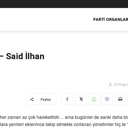
PARTI ORGANLAR
– Said İlhan
5719
kişi 
Paylaş
er zaman az çok hareketlidir… ama bugünler de sanki daha bir f
ara yenileri eklenince takip etmekte zorlanan yönetimler hiç te “a