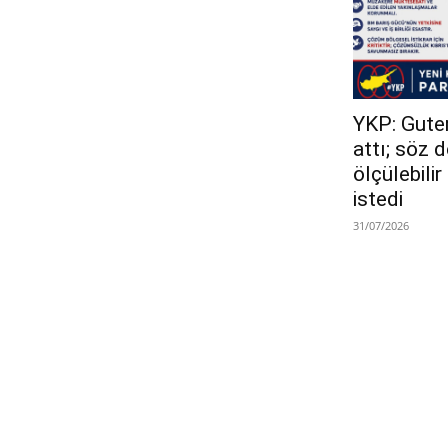
YKP: Guterr
attı; söz 
ölçülebili
istedi
31/07/2026