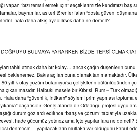
liği yapan “bizi temsil etmek için” seçtiklerimizle kendimizi baş s
tlamalar, bayramlar, askeri törenler falan “dosta güven, düşman
lerini hala daha alkışlayabilirsek daha ne demeli?
R DOĞRUYU BULMAYA YARARKEN BİZDE TERSİ OLMAKTA!
ları tahlil etmek daha bir kolay… ancak çağın düşenlerin bunu
mesi beklenemez. Bakış açıları buna olanak tanımamaktadır. Ül
50 yıllık olay çözüm bulamıyorsa çelişkilerin bütünlüğünden ç
ana çıkarılmasıdır. Halbuki mesele bir Kıbrıslı Rum – Türk olmadı
ı. Hala daha “güvenlik, intikam” söylemi prim yapması topluma 
 yıkama” başarısıdır. Geniş alanda bir Ortadoğu projesi uygulam
vaştığı durum göz ardı edilince “barış ve çözüm” tabiatıyla uzakl
çevesi, hade gücümüz yetmez ama içte yapılanlara ne demeli? 
lesi denmesin… yapılacakların mutlaka var olduğunu kabul ede