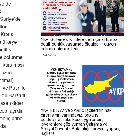
iye’de
k
 Suriye’de
line
Kıbrıs
YKP: Guterres iki lidere de fırça attı; söz
e ülkeye
değil, günlük yaşamda ölçülebilir güven
litik
artırıcı önlem istedi
31/07/2026
ye bölünme
ti kurulması
 üzere.
htimal)
 ve Putin’le
e de Barzani
esasen diğer
eği açıktır.
YKP: EKTAM ve SAREX işçilerinin haklı
direnişinin yanındayız; toplu iş
me işlerine
sözleşmesi eksiksiz uygulansın,
işverenlere göz yuman Çalışma ve
lda
Sosyal Güvenlik Bakanlığı görevini yapsın,
işçilere...