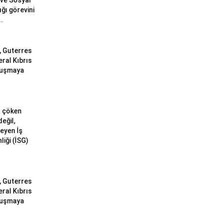
ve Sosyal
ğı görevini
..
ı, Guterres
eral Kıbrıs
uluşmaya
a çöken
değil,
meyen İş
liği (İSG)
ı, Guterres
eral Kıbrıs
uluşmaya