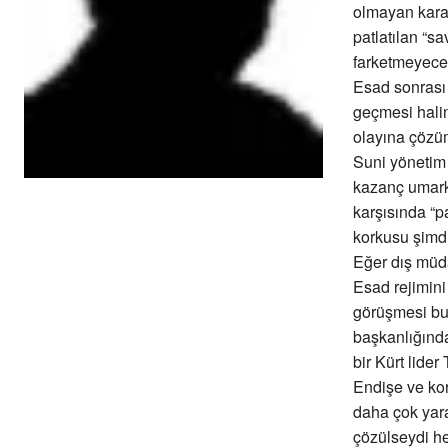
olmayan karar
patlatılan “s
farketmeyecek
Esad sonrası “
geçmesi halin
olayına çözü
Suni yönetim 
kazanç umark
karşısında “p
korkusu şimd
Eğer dış müda
Esad rejimini
görüşmesi bu 
başkanlığında
bir Kürt lider
Endişe ve kor
daha çok yara
çözülseydi h