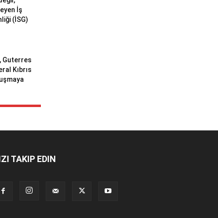
değil,
meyen İş
liği (İSG)
ı, Guterres
eral Kıbrıs
uluşmaya
IZI TAKIP EDIN