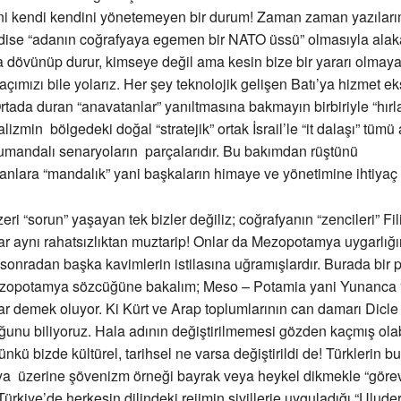
i kendi kendini yönetemeyen bir durum! Zaman zaman yazılarım
adise “adanın coğrafyaya egemen bir NATO üssü” olmasıyla alaka
 dövünüp durur, kimseye değil ama kesin bize bir yararı olmay
çımızı bile yolarız. Her şey teknolojik gelişen Batı’ya hizmet e
Ortada duran “anavatanlar” yanıltmasına bakmayın birbiriyle “hır
izmin bölgedeki doğal “stratejik” ortak İsrail’le “it dalaşı” tümü 
mandalı senaryoların parçalarıdır. Bu bakımdan rüştünü
nlara “mandalık” yani başkaların himaye ve yönetimine ihtiyaç
i “sorun” yaşayan tek bizler değiliz; coğrafyanın “zencileri” Fili
lar aynı rahatsızlıktan muztarip! Onlar da Mezopotamya uygarlığ
sonradan başka kavimlerin istilasına uğramışlardır. Burada bir 
zopotamya sözcüğüne bakalım; Meso – Potamia yani Yunanca “
lar demek oluyor. Ki Kürt ve Arap toplumlarının can damarı Dicle i
uğunu biliyoruz. Hala adının değiştirilmemesi gözden kaçmış olab
ü bizde kültürel, tarihsel ne varsa değiştirildi de! Türklerin b
 üzerine şövenizm örneği bayrak veya heykel dikmekle “görev” 
Türkiye’de herkesin dilindeki rejimin sivillerie uyguladığı “Ulude