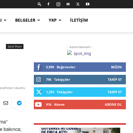
I
BELGELER
YKP
İLETIŞIM
Said İlhan
- Advertisement -
5,999
Beğenenler
BEĞEN
796
Takipçiler
TAKIP ET
tarafından okundu
1,253
Takipçiler
TAKIP ET
916
Abone
ABONE OL
tma”
e bakınca;