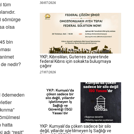
30/07/2026
ği tüm
lanıdır.
ki sömürge
sa olsa
45 bin
nması
ganimet
YKP; Kıbrıslıları, Guterres ziyaretinde
federal Kıbrıs için sokakta buluşmaya
 de nedir?
çağırır
27/07/2026
del ödemeden
letler
lkınma”
gömülmesi
 hatta
YKP: Kumyalı’da çöken sadece bir silo
değil, yıllardır işletilmeyen İş Sağlığı ve
 adı “reşit”