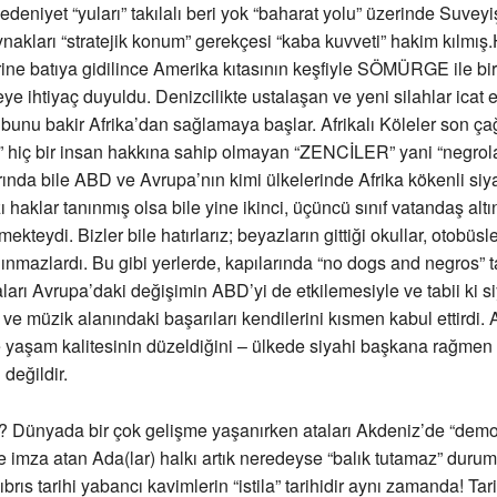
eniyet “yuları” takılalı beri yok “baharat yolu” üzerinde Suveyi
ynakları “stratejik konum” gerekçesi “kaba kuvveti” hakim kılmış
ine batıya gidilince Amerika kıtasının keşfiyle SÖMÜRGE ile bir
ye ihtiyaç duyuldu. Denizcilikte ustalaşan ve yeni silahlar icat 
bunu bakir Afrika’dan sağlamaya başlar. Afrikalı Köleler son ç
” hiç bir insan hakkına sahip olmayan “ZENCİLER” yani “negrola
rında bile ABD ve Avrupa’nın kimi ülkelerinde Afrika kökenli siy
 haklar tanınmış olsa bile yine ikinci, üçüncü sınıf vatandaş alt
teydi. Bizler bile hatırlarız; beyazların gittiği okullar, otobüsle
lınmazlardı. Bu gibi yerlerde, kapılarında “no dogs and negros” t
aları Avrupa’daki değişimin ABD’yi de etkilemesiyle ve tabii ki si
r ve müzik alanındaki başarıları kendilerini kısmen kabul ettirdi.
e yaşam kalitesinin düzeldiğini – ülkede siyahi başkana rağmen
değildir.
? Dünyada bir çok gelişme yaşanırken ataları Akdeniz’de “demo
 imza atan Ada(lar) halkı artık neredeyse “balık tutamaz” duru
 Kıbrıs tarihi yabancı kavimlerin “istila” tarihidir aynı zamanda! Tar