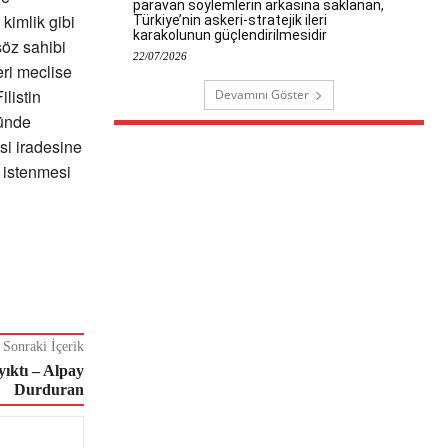
paravan söylemlerin arkasına saklanan,
 kimlik gibi
Türkiye’nin askeri-stratejik ileri
karakolunun güçlendirilmesidir
söz sahibi
22/07/2026
eri meclise
listin
Devamını Göster
nünde
asi iradesine
k istenmesi
Sonraki İçerik
ıktı – Alpay
Durduran