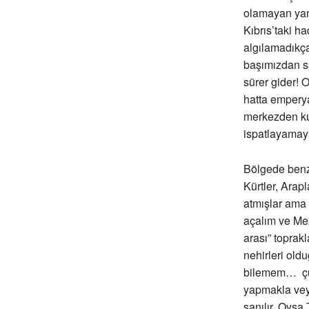
olamayan yan
Kıbrıs’taki h
algılamadıkça
başımızdan sa
sürer gider! 
hatta emperyal
merkezden ku
ispatlayamaya
Bölgede benzer
Kürtler, Arap
atmışlar ama 
açalım ve Me
arası” toprak
nehirleri old
bilemem… çünk
yapmakla veya
sanılır. Oysa 