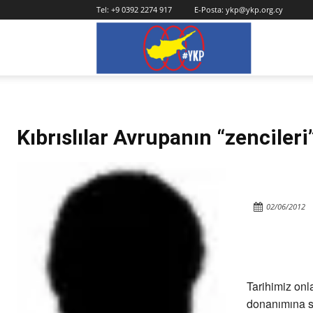
Tel:
+9 0392 2274 917
E-Posta:
ykp@ykp.org.cy
YKP
Kıbrıslılar Avrupanın “zencileri
02/06/2012
Tarihimiz onl
donanımına s