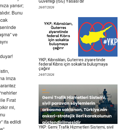
Güvenliği (İSG) Yasası’dır
ıza yansır;
26/07/2026
lıdır. Bunu
acak
kseninde
laşma” ve
aynı
 duyar!
YKP; Kıbrıslıları, Guterres ziyaretinde
federal Kıbrıs için sokakta buluşmaya
çağırır
stin,
24/07/2026
ına imza
parantez
nehirler
le Fırat
ikir mi,
unu
ifa edildi
YKP: Gemi Trafik Hizmetleri Sistemi, sivil
re”