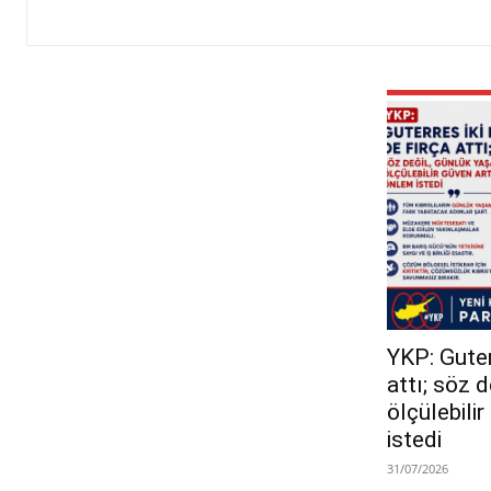
YKP: Guterr
attı; söz 
ölçülebili
istedi
31/07/2026