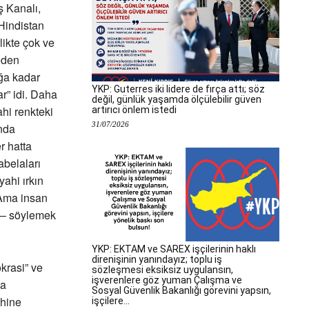
ş Kanalı,
.Hindistan
likte çok ve
eden
ağa kadar
YKP: Guterres iki lidere de fırça attı; söz
r” idi. Daha
değil, günlük yaşamda ölçülebilir güven
ahi renkteki
artırıcı önlem istedi
31/07/2026
ında
r hatta
abelaları
yahi ırkın
 Ama insan
 – söylemek
YKP: EKTAM ve SAREX işçilerinin haklı
direnişinin yanındayız; toplu iş
krasi” ve
sözleşmesi eksiksiz uygulansın,
işverenlere göz yuman Çalışma ve
ma
Sosyal Güvenlik Bakanlığı görevini yapsın,
ihine
işçilere...