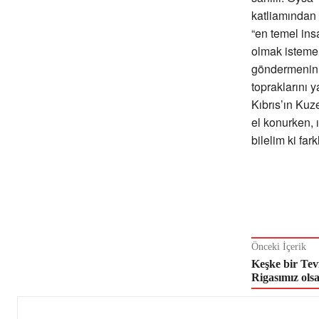
katliamından b
“en temel ins
olmak istemen
göndermenin ön
topraklarını
Kıbrıs’ın Kuze
el konurken, 
bilelim ki fark
Önceki İçerik
Keşke bir Tevf
Rigasımız ols