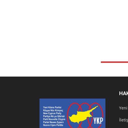
HA
Υeni
İlet