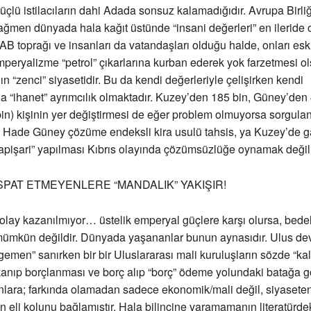
üçlü istilacıların dahi Adada sonsuz kalamadığıdır. Avrupa Birli
rağmen dünyada hala kağıt üstünde “insani değerleri” en ileride o
AB toprağı ve insanları da vatandaşları olduğu halde, onları es
mperyalizme “petrol” çıkarlarına kurban ederek yok farzetmesi ol
ın “zenci” siyasetidir. Bu da kendi değerleriyle çelişirken kendi
a “ihanet” ayrımcılık olmaktadır. Kuzey’den 185 bin, Güney’den 
in) kişinin yer değiştirmesi de eğer problem olmuyorsa sorgula
 Hade Güney çözüme endeksli kira usulü tahsis, ya Kuzey’de 
apişari” yapılması Kıbrıs olayında çözümsüzlüğe oynamak değil
PAT ETMEYENLERE “MANDALIK” YAKIŞIR!
kolay kazanılmıyor… üstelik emperyal güçlere karşı olursa, be
ümkün değildir. Dünyada yaşananlar bunun aynasıdır. Ulus dev
egemen” sanırken bir bir Uluslararası mali kuruluşların sözde “ka
kanıp borçlanması ve borç alıp “borç” ödeme yolundaki batağa 
lara; farkında olamadan sadece ekonomik/mali değil, siyaseten
n eli kolunu bağlamıştır. Hala bilincine varamamanın literatürdeki