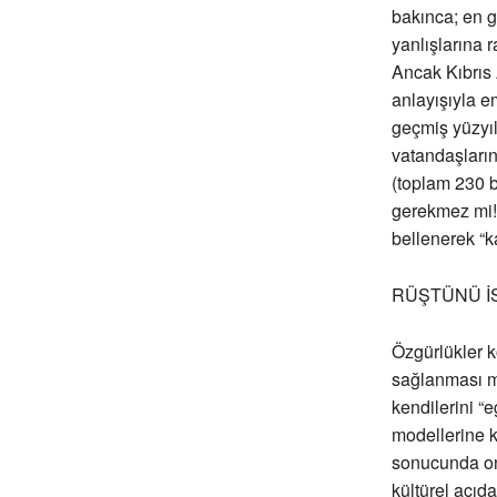
bakınca; en g
yanlışlarına 
Ancak Kıbrıs 
anlayışıyla e
geçmiş yüzyıl
vatandaşların
(toplam 230 b
gerekmez mi!
bellenerek “k
RÜŞTÜNÜ İS
Özgürlükler 
sağlanması m
kendilerini “
modellerine 
sonucunda on
kültürel açıda