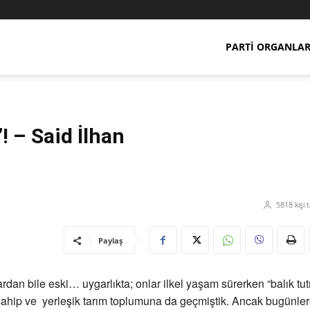
PARTI ORGANLAR
”! – Said İlhan
5818
kişi 
Paylaş
ardan bile eski… uygarlıkta; onlar ilkel yaşam sürerken “balık tu
ahip ve yerleşik tarım toplumuna da geçmiştik. Ancak bugünler