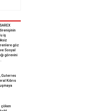
 SAREX
 direnişinin
u iş
iksiz
erenlere göz
ve Sosyal
ğı görevini
..
ı, Guterres
eral Kıbrıs
uluşmaya
a çöken