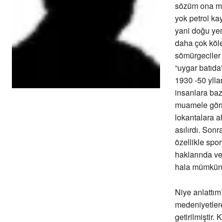
sözüm ona med
yok petrol ka
yani doğu yer
daha çok köle
sömürgeciler 
“uygar batıda
1930 -50 ylla
insanlara bazı
muamele görmek
lokantalara a
asılırdı. Sonr
özellikle spo
haklarında v
hala mümkün 
Niye anlattım
medeniyetlere
getirilmiştir.