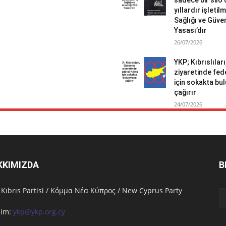
sadece bir silo 
yıllardır işletil
Sağlığı ve Güven
Yasası’dır
26/07/2026
YKP; Kıbrıslılar
ziyaretinde fed
için sokakta b
çağırır
24/07/2026
KKIMIZDA
B
 Kıbrıs Partisi / Κόμμα Νέα Κύπρος / New Cyprus Party
işim:
ykp@ykp.org.cy