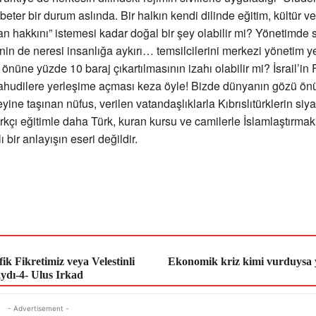
eter bir durum aslında. Bir halkın kendi dilinde eğitim, kültür ve
an hakkını” istemesi kadar doğal bir şey olabilir mi? Yönetimde 
in de neresi insanlığa aykırı… temsilcilerini merkezi yönetim y
üne yüzde 10 baraj çıkartılmasının izahı olabilir mi? İsrail’in Fi
 yahudilere yerleşime açması keza öyle! Bizde dünyanın gözü ö
yine taşınan nüfus, verilen vatandaşlıklarla Kıbrıslıtürklerin siy
ırkçı eğitimle daha Türk, kuran kursu ve camilerle İslamlaştırma
lı bir anlayışın eseri değildir.
ik Fikretimiz veya Velestinli
Ekonomik kriz kimi vurduysa y
aydı-4- Ulus Irkad
- Advertisement -