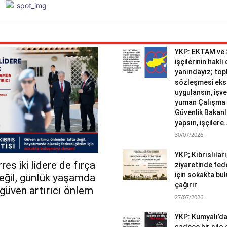
YKP: EKTAM ve
işçilerinin haklı
yanındayız; topl
sözleşmesi eks
uygulansın, işv
yuman Çalışma 
Güvenlik Bakanlı
yapsın, işçilere.
30/07/2026
YKP; Kıbrıslılar
es iki lidere de fırça
ziyaretinde fed
için sokakta b
değil, günlük yaşamda
çağırır
r güven artırıcı önlem
27/07/2026
YKP: Kumyalı’d