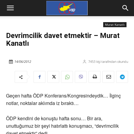
Murat Kanatlı
Devrimcilik davet etmektir – Murat
Kanatlı
14/06/2012
7453
kişi tarafından okundu
Geçen hafta ÖDP Konferans/Kongresindeydik… İlginç
notlar, noktalar aklımda iz bıraktı…
ÖDP kendini de konuştu hafta sonu… Bir ara,
unuttuğumuz bir şeyi hatırlattı konuşmacı, “devrimcilik
davet etmektir” dedi…