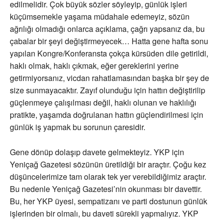
edilmelidir. Çok büyük sözler söyleyip, günlük işleri
küçümsemekle yaşama müdahale edemeyiz, sözün
ağrılığı olmadığı onlarca açıklama, çağrı yapsanız da, bu
çabalar bir şeyi değiştirmeyecek… Hatta gene hafta sonu
yapılan Kongre/Konferansta çokça kürsüden dile getirildi,
haklı olmak, haklı çıkmak, eğer gereklerini yerine
getirmiyorsanız, vicdan rahatlamasından başka bir şey de
size sunmayacaktır. Zayıf olunduğu için hattın değiştirilip
güçlenmeye çalışılması değil, haklı olunan ve haklılığı
pratikte, yaşamda doğrulanan hattın güçlendirilmesi için
günlük iş yapmak bu sorunun çaresidir.
Gene dönüp dolaşıp davete gelmekteyiz. YKP için
Yeniçağ Gazetesi sözünün üretildiği bir araçtır. Çoğu kez
düşüncelerimize tam olarak tek yer verebildiğimiz araçtır.
Bu nedenle Yeniçağ Gazetesi’nin okunması bir davettir.
Bu, her YKP üyesi, sempatizanı ve parti dostunun günlük
işlerinden bir olmalı, bu daveti sürekli yapmalıyız. YKP