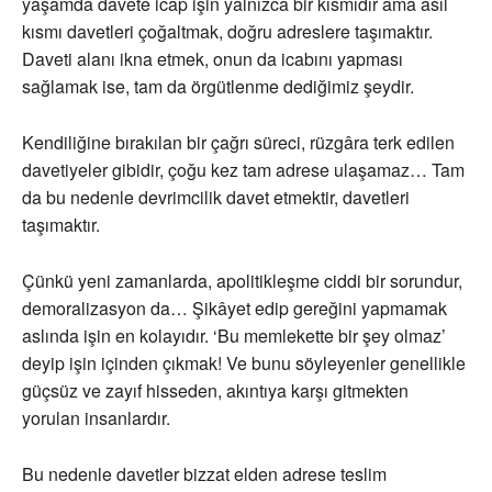
yaşamda davete icap işin yalnızca bir kısmıdır ama asıl
kısmı davetleri çoğaltmak, doğru adreslere taşımaktır.
Daveti alanı ikna etmek, onun da icabını yapması
sağlamak ise, tam da örgütlenme dediğimiz şeydir.
Kendiliğine bırakılan bir çağrı süreci, rüzgâra terk edilen
davetiyeler gibidir, çoğu kez tam adrese ulaşamaz… Tam
da bu nedenle devrimcilik davet etmektir, davetleri
taşımaktır.
Çünkü yeni zamanlarda, apolitikleşme ciddi bir sorundur,
demoralizasyon da… Şikâyet edip gereğini yapmamak
aslında işin en kolayıdır. ‘Bu memlekette bir şey olmaz’
deyip işin içinden çıkmak! Ve bunu söyleyenler genellikle
güçsüz ve zayıf hisseden, akıntıya karşı gitmekten
yorulan insanlardır.
Bu nedenle davetler bizzat elden adrese teslim