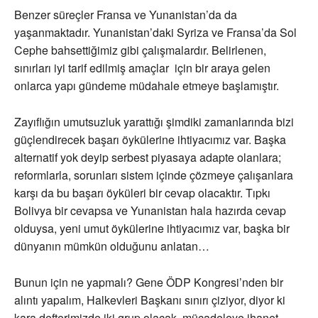
Benzer süreçler Fransa ve Yunanistan’da da
yaşanmaktadır. Yunanistan’daki Syriza ve Fransa’da Sol
Cephe bahsettiğimiz gibi çalışmalardır. Belirlenen,
sınırları iyi tarif edilmiş amaçlar için bir araya gelen
onlarca yapı gündeme müdahale etmeye başlamıştır.
Zayıflığın umutsuzluk yarattığı şimdiki zamanlarında bizi
güçlendirecek başarı öykülerine ihtiyacımız var. Başka
alternatif yok deyip serbest piyasaya adapte olanlara;
reformlarla, sorunları sistem içinde çözmeye çalışanlara
karşı da bu başarı öyküleri bir cevap olacaktır. Tıpkı
Bolivya bir cevapsa ve Yunanistan hala hazırda cevap
olduysa, yeni umut öykülerine ihtiyacımız var, başka bir
dünyanın mümkün olduğunu anlatan…
Bunun için ne yapmalı? Gene ÖDP Kongresi’nden bir
alıntı yapalım, Halkevleri Başkanı sınırı çiziyor, diyor ki
kara defterimizde iki grup olacak, mücadeleye ihanet