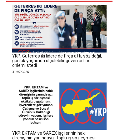
YKP: Guterres iki lidere de fırça attı; söz değil,
günlük yaşamda ölçülebilir güven artırıcı
önlem istedi
31/07/2026
YKP: EKTAM ve SAREX işçilerinin haklı
direnişinin yanındayız; toplu iş sözleşmesi