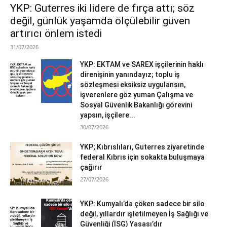
YKP: Guterres iki lidere de fırça attı; söz
değil, günlük yaşamda ölçülebilir güven
artırıcı önlem istedi
31/07/2026
YKP: EKTAM ve SAREX işçilerinin haklı
direnişinin yanındayız; toplu iş
sözleşmesi eksiksiz uygulansın,
işverenlere göz yuman Çalışma ve
Sosyal Güvenlik Bakanlığı görevini
yapsın, işçilere...
30/07/2026
YKP; Kıbrıslıları, Guterres ziyaretinde
federal Kıbrıs için sokakta buluşmaya
çağırır
27/07/2026
YKP: Kumyalı’da çöken sadece bir silo
değil, yıllardır işletilmeyen İş Sağlığı ve
Güvenliği (İSG) Yasası’dır