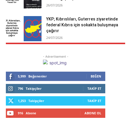
26/07/2026
YKP; Kıbrıslıları, Guterres ziyaretinde
federal Kıbrıs için sokakta buluşmaya
çağırır
24/07/2026
- Advertisement -
5,999
Beğenenler
BEĞEN
796
Takipçiler
TAKIP ET
1,253
Takipçiler
TAKIP ET
916
Abone
ABONE OL