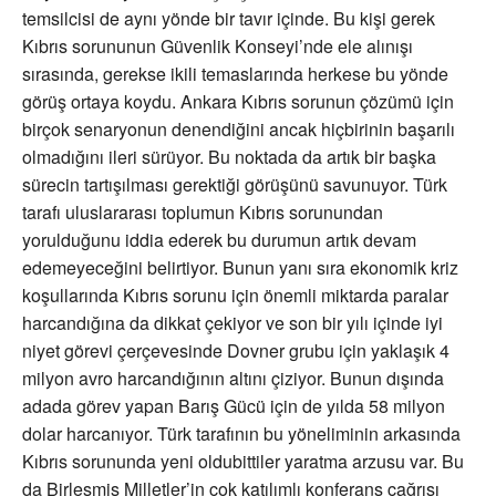
temsilcisi de aynı yönde bir tavır içinde. Bu kişi gerek
Kıbrıs sorununun Güvenlik Konseyi’nde ele alınışı
sırasında, gerekse ikili temaslarında herkese bu yönde
görüş ortaya koydu. Ankara Kıbrıs sorunun çözümü için
birçok senaryonun denendiğini ancak hiçbirinin başarılı
olmadığını ileri sürüyor. Bu noktada da artık bir başka
sürecin tartışılması gerektiği görüşünü savunuyor. Türk
tarafı uluslararası toplumun Kıbrıs sorunundan
yorulduğunu iddia ederek bu durumun artık devam
edemeyeceğini belirtiyor. Bunun yanı sıra ekonomik kriz
koşullarında Kıbrıs sorunu için önemli miktarda paralar
harcandığına da dikkat çekiyor ve son bir yılı içinde iyi
niyet görevi çerçevesinde Dovner grubu için yaklaşık 4
milyon avro harcandığının altını çiziyor. Bunun dışında
adada görev yapan Barış Gücü için de yılda 58 milyon
dolar harcanıyor. Türk tarafının bu yöneliminin arkasında
Kıbrıs sorununda yeni oldubittiler yaratma arzusu var. Bu
da Birleşmiş Milletler’in çok katılımlı konferans çağrısı