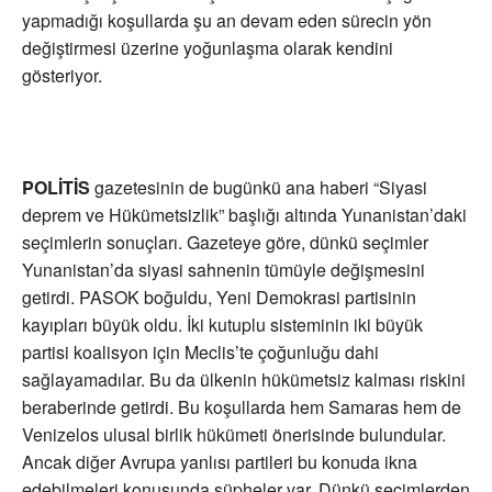
yapmadığı koşullarda şu an devam eden sürecin yön
değiştirmesi üzerine yoğunlaşma olarak kendini
gösteriyor.
POLİTİS
gazetesinin de bugünkü ana haberi “Siyasi
deprem ve Hükümetsizlik” başlığı altında Yunanistan’daki
seçimlerin sonuçları. Gazeteye göre, dünkü seçimler
Yunanistan’da siyasi sahnenin tümüyle değişmesini
getirdi. PASOK boğuldu, Yeni Demokrasi partisinin
kayıpları büyük oldu. İki kutuplu sisteminin iki büyük
partisi koalisyon için Meclis’te çoğunluğu dahi
sağlayamadılar. Bu da ülkenin hükümetsiz kalması riskini
beraberinde getirdi. Bu koşullarda hem Samaras hem de
Venizelos ulusal birlik hükümeti önerisinde bulundular.
Ancak diğer Avrupa yanlısı partileri bu konuda ikna
edebilmeleri konusunda şüpheler var. Dünkü seçimlerden