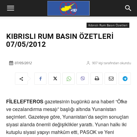
Kıbrıslı Rum Basın Özetleri
KIBRISLI RUM BASIN ÖZETLERİ
07/05/2012
07/05/2012
907
kişi tarafından okundu
FİLELEFTEROS
gazetesinin bugünkü ana haberi “Öfke
ve cezalandırma mesajı” başlığı altında Yunanistan
seçimleri. Gazeteye göre, Yunanistan’da seçim sonuçları
siyasi alanda önemli değişiklikler yarattı. Yunan halkı iki
kutuplu siyasi yapıyı mahkûm etti, PASOK ve Yeni