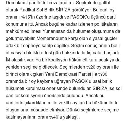
Demokrasi partilerini cezalandırdı. Seçimlerin galibi
olarak Radikal Sol Birlik SİRİZA görülüyor. Bu parti oy
oranını %15’in üzerine taşıdı ve PASOK’u üçüncü parti
konumuna itti. Ancak bugüne kadar izlenen politikaların
mahkûm edilmesi Yunanistan’da hükümet oluşumuna da
götürmeyebilir. Momeranduma karşı olan siyasal güçler
ortak bir cepheye sahip değiller. Seçim sonuçlarının belli
olmasıyla birlikte ertesi gün hakkında tartışmalar başladı.
İki olasılık var: Ya bir koalisyon hükümeti kurulacak ya da
yeniden seçime gidilecek. Seçimlerden %20 oy oranı ile
birinci olarak çıkan Yeni Demokrasi Partisi ile %30
oranında bir oy kaybına uğrayan PASOK ulusal birlik
hükümeti kurulması önerisinde bulundular. SİRİZA ise sol
partiler koalisyonu önerisinde bulundu. Ancak bu
partilerin çıkardıkları milletvekili sayıları bu hükümetlerin
oluşumuna müsaade etmiyor. Dünkü seçimlerde seçime
katılmayanların oranı %40’a yaklaştı.