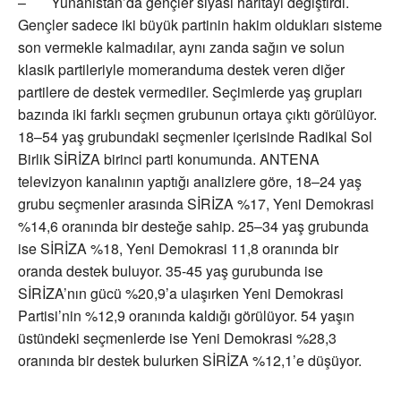
– Yunanistan’da gençler siyasi haritayı değiştirdi.
Gençler sadece iki büyük partinin hakim oldukları sisteme
son vermekle kalmadılar, aynı zanda sağın ve solun
klasik partileriyle momeranduma destek veren diğer
partilere de destek vermediler. Seçimlerde yaş grupları
bazında iki farklı seçmen grubunun ortaya çıktı görülüyor.
18–54 yaş grubundaki seçmenler içerisinde Radikal Sol
Birlik SİRİZA birinci parti konumunda. ANTENA
televizyon kanalının yaptığı analizlere göre, 18–24 yaş
grubu seçmenler arasında SİRİZA %17, Yeni Demokrasi
%14,6 oranında bir desteğe sahip. 25–34 yaş grubunda
ise SİRİZA %18, Yeni Demokrasi 11,8 oranında bir
oranda destek buluyor. 35-45 yaş gurubunda ise
SİRİZA’nın gücü %20,9’a ulaşırken Yeni Demokrasi
Partisi’nin %12,9 oranında kaldığı görülüyor. 54 yaşın
üstündeki seçmenlerde ise Yeni Demokrasi %28,3
oranında bir destek bulurken SİRİZA %12,1’e düşüyor.