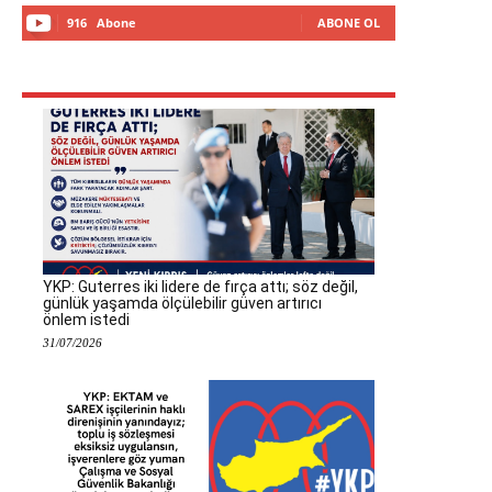
916
Abone
ABONE OL
YKP: Guterres iki lidere de fırça attı; söz değil,
günlük yaşamda ölçülebilir güven artırıcı
önlem istedi
31/07/2026