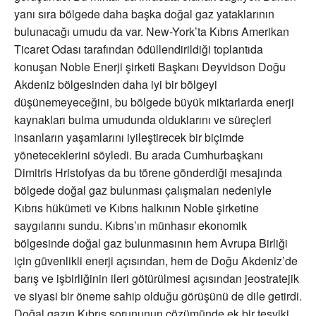
yanı sıra bölgede daha başka doğal gaz yataklarının
bulunacağı umudu da var. New-York’ta Kıbrıs Amerikan
Ticaret Odası tarafından ödüllendirildiği toplantıda
konuşan Noble Enerji şirketi Başkanı Deyvidson Doğu
Akdeniz bölgesinden daha iyi bir bölgeyi
düşünemeyeceğini, bu bölgede büyük miktarlarda enerji
kaynakları bulma umudunda olduklarını ve süreçleri
insanların yaşamlarını iyileştirecek bir biçimde
yöneteceklerini söyledi. Bu arada Cumhurbaşkanı
Dimitris Hristofyas da bu törene gönderdiği mesajında
bölgede doğal gaz bulunması çalışmaları nedeniyle
Kıbrıs hükümeti ve Kıbrıs halkının Noble şirketine
saygılarını sundu. Kıbrıs’ın münhasır ekonomik
bölgesinde doğal gaz bulunmasının hem Avrupa Birliği
için güvenlikli enerji açısından, hem de Doğu Akdeniz’de
barış ve işbirliğinin ileri götürülmesi açısından jeostratejik
ve siyasi bir öneme sahip olduğu görüşünü de dile getirdi.
Doğal gazın Kıbrıs sorununun çözümünde ek bir teşviki