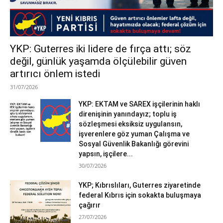
YKP: Guterres iki lidere de fırça attı; söz
değil, günlük yaşamda ölçülebilir güven
artırıcı önlem istedi
31/07/2026
YKP: EKTAM ve SAREX işçilerinin haklı
direnişinin yanındayız; toplu iş
sözleşmesi eksiksiz uygulansın,
işverenlere göz yuman Çalışma ve
Sosyal Güvenlik Bakanlığı görevini
yapsın, işçilere...
30/07/2026
YKP; Kıbrıslıları, Guterres ziyaretinde
federal Kıbrıs için sokakta buluşmaya
çağırır
27/07/2026