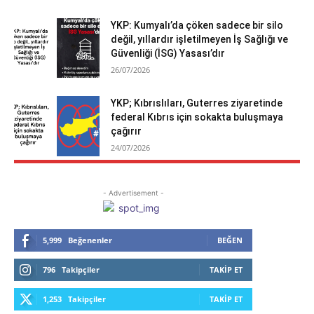
YKP: Kumyalı’da çöken sadece bir silo
değil, yıllardır işletilmeyen İş Sağlığı ve
Güvenliği (İSG) Yasası’dır
26/07/2026
YKP; Kıbrıslıları, Guterres ziyaretinde
federal Kıbrıs için sokakta buluşmaya
çağırır
24/07/2026
- Advertisement -
5,999
Beğenenler
BEĞEN
796
Takipçiler
TAKIP ET
1,253
Takipçiler
TAKIP ET