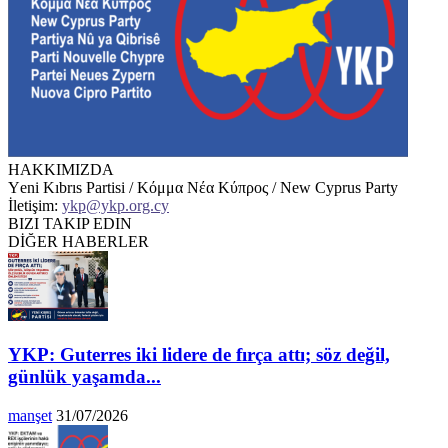
HAKKIMIZDA
Υeni Kıbrıs Partisi / Κόμμα Νέα Κύπρος / New Cyprus Party
İletişim:
ykp@ykp.org.cy
BIZI TAKIP EDIN
DİĞER HABERLER
YKP: Guterres iki lidere de fırça attı; söz değil,
günlük yaşamda...
manşet
31/07/2026