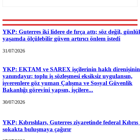
YKP: Guterres iki lidere de fırça attı; söz değil, günlü
yaşamda ölçülebilir güven artırıcı önlem istedi
31/07/2026
YKP: EKTAM ve SAREX işçilerinin haklı direnişinin
yanındayız; toplu iş sözleşmesi eksiksiz uygulansın,
işverenlere göz yuman Çalışma ve Sosyal Güvenlik
Bakanlığı görevini yapsın, işçilere...
30/07/2026
YKP; Kıbrıslıları, Guterres ziyaretinde federal Kıbrıs 
sokakta buluşmaya çağırır