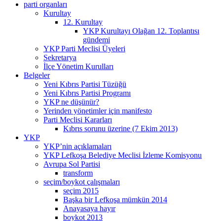
parti organları
Kurultay
12. Kurultay
YKP Kurultayı Olağan 12. Toplantısı
gündemi
YKP Parti Meclisi Üyeleri
Sekretarya
İlçe Yönetim Kurulları
Belgeler
Yeni Kıbrıs Partisi Tüzüğü
Yeni Kıbrıs Partisi Programı
YKP ne düşünür?
Yerinden yönetimler için manifesto
Parti Meclisi Kararları
Kıbrıs sorunu üzerine (7 Ekim 2013)
YKP
YKP’nin açıklamaları
YKP Lefkoşa Belediye Meclisi İzleme Komisyonu
Avrupa Sol Partisi
transform
seçim/boykot çalışmaları
seçim 2015
Başka bir Lefkoşa mümkün 2014
Anayasaya hayır
boykot 2013