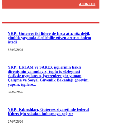
ABONE OL
YKP: Guterres iki lidere de fırça attı; söz değil,
günlük yaşamda ölçülebilir güven artırıcı önlem
istedi
31/07/2026
YKP: EKTAM ve SAREX işçilerinin haklı
direnişinin yanındayız; toplu iş sözleşmesi
eksiksiz uygulansın, işverenlere göz yuman
Çalışma ve Sosyal Güvenlik Bakanlığı görevini
yapsın, işçilere...
30/07/2026
YKP; Kıbrıslıları, Guterres ziyaretinde federal
Kıbrıs için sokakta buluşmaya çağırır
27/07/2026