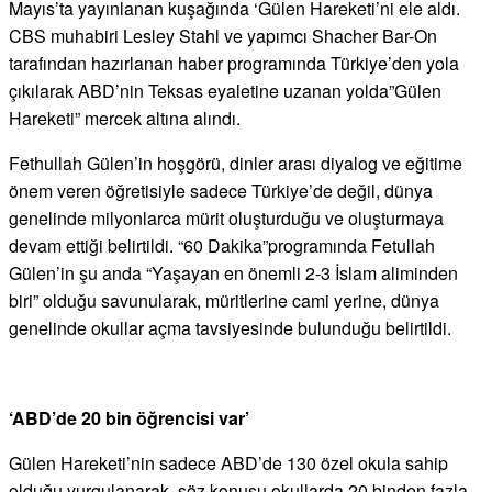
Mayıs’ta yayınlanan kuşağında ‘Gülen Hareketi’ni ele aldı.
CBS muhabiri Lesley Stahl ve yapımcı Shacher Bar-On
tarafından hazırlanan haber programında Türkiye’den yola
çıkılarak ABD’nin Teksas eyaletine uzanan yolda”Gülen
Hareketi” mercek altına alındı.
Fethullah Gülen’in hoşgörü, dinler arası diyalog ve eğitime
önem veren öğretisiyle sadece Türkiye’de değil, dünya
genelinde milyonlarca mürit oluşturduğu ve oluşturmaya
devam ettiği belirtildi. “60 Dakika”programında Fetullah
Gülen’in şu anda “Yaşayan en önemli 2-3 İslam aliminden
biri” olduğu savunularak, müritlerine cami yerine, dünya
genelinde okullar açma tavsiyesinde bulunduğu belirtildi.
‘ABD’de 20 bin öğrencisi var’
Gülen Hareketi’nin sadece ABD’de 130 özel okula sahip
olduğu vurgulanarak, söz konusu okullarda 20 binden fazla