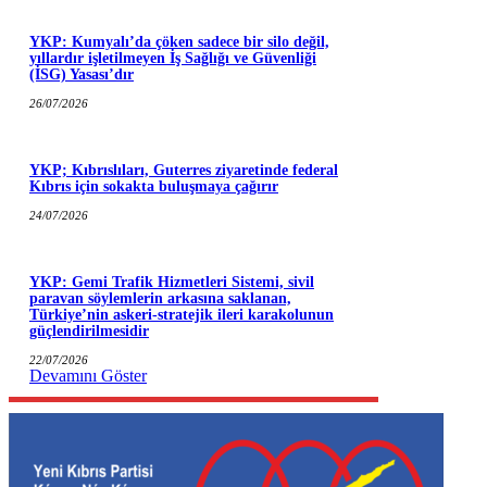
YKP: Kumyalı’da çöken sadece bir silo değil,
yıllardır işletilmeyen İş Sağlığı ve Güvenliği
(İSG) Yasası’dır
26/07/2026
YKP; Kıbrıslıları, Guterres ziyaretinde federal
Kıbrıs için sokakta buluşmaya çağırır
24/07/2026
YKP: Gemi Trafik Hizmetleri Sistemi, sivil
paravan söylemlerin arkasına saklanan,
Türkiye’nin askeri-stratejik ileri karakolunun
güçlendirilmesidir
22/07/2026
Devamını Göster