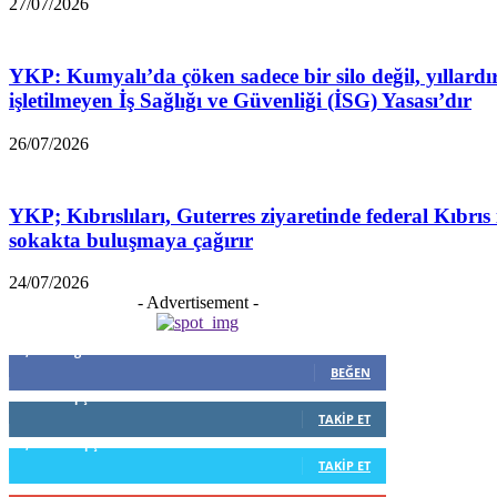
27/07/2026
YKP: Kumyalı’da çöken sadece bir silo değil, yıllardı
işletilmeyen İş Sağlığı ve Güvenliği (İSG) Yasası’dır
26/07/2026
YKP; Kıbrıslıları, Guterres ziyaretinde federal Kıbrıs 
sokakta buluşmaya çağırır
24/07/2026
- Advertisement -
5,999
Beğenenler
BEĞEN
796
Takipçiler
TAKIP ET
1,253
Takipçiler
TAKIP ET
916
Abone