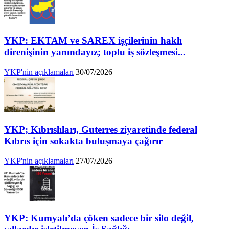
YKP: EKTAM ve SAREX işçilerinin haklı
direnişinin yanındayız; toplu iş sözleşmesi...
YKP'nin açıklamaları
30/07/2026
YKP; Kıbrıslıları, Guterres ziyaretinde federal
Kıbrıs için sokakta buluşmaya çağırır
YKP'nin açıklamaları
27/07/2026
YKP: Kumyalı’da çöken sadece bir silo değil,