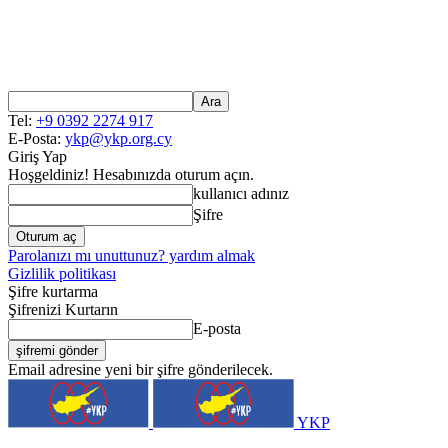
Tel:
+9 0392 2274 917
E-Posta:
ykp@ykp.org.cy
Giriş Yap
Hoşgeldiniz! Hesabınızda oturum açın.
kullanıcı adınız
Şifre
Parolanızı mı unuttunuz? yardım almak
Gizlilik politikası
Şifre kurtarma
Şifrenizi Kurtarın
E-posta
Email adresine yeni bir şifre gönderilecek.
YKP