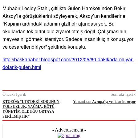
Muhabir Lesley Stahl, çiftlikte Gülen Hareketi’nden Bekir
Aksoy’la görüştüklerini söyleyerek, Aksoy’un kendilerine,
“Kapının ardındaki adamın gizli bir ajandası yok. Bu
okullardan tek birini bile ziyaret etmiş değil. Çalışmasının
meyvesini görmek istemiyor. Sadece insanlık için konuşuyor
ve cesaretlendiriyor” şeklinde konuştu.
http://baskahaber.blogspot.com/2012/05/60-dakikada-milyar-
dolarlk-gulen.html
Önceki İçerik
Sonraki İçerik
KTOEÖS: “LTB’DEKİ SORUNUN
Yunanistan Avrupa’yı yeniden kuruyor
YOLSUZLUK, YAĞMA, KÖTÜ
YÖNETİM OLDUĞU ORTAYA
SERİLMİŞTİR”
- Advertisement -