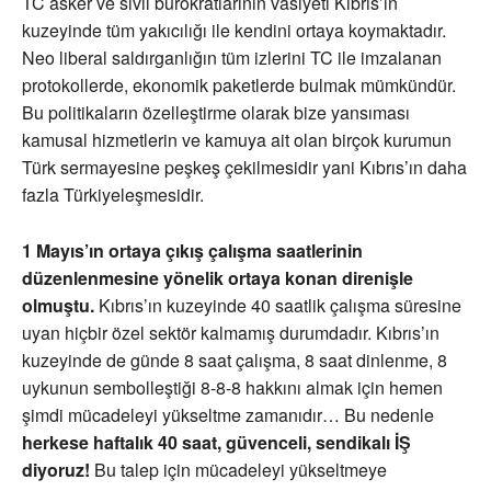
TC asker ve sivil bürokratlarının vasiyeti Kıbrıs’ın
kuzeyinde tüm yakıcılığı ile kendini ortaya koymaktadır.
Neo liberal saldırganlığın tüm izlerini TC ile imzalanan
protokollerde, ekonomik paketlerde bulmak mümkündür.
Bu politikaların özelleştirme olarak bize yansıması
kamusal hizmetlerin ve kamuya ait olan birçok kurumun
Türk sermayesine peşkeş çekilmesidir yani Kıbrıs’ın daha
fazla Türkiyeleşmesidir.
1 Mayıs’ın ortaya çıkış çalışma saatlerinin
düzenlenmesine yönelik ortaya konan direnişle
olmuştu.
Kıbrıs’ın kuzeyinde 40 saatlik çalışma süresine
uyan hiçbir özel sektör kalmamış durumdadır. Kıbrıs’ın
kuzeyinde de günde 8 saat çalışma, 8 saat dinlenme, 8
uykunun sembolleştiği 8-8-8 hakkını almak için hemen
şimdi mücadeleyi yükseltme zamanıdır… Bu nedenle
herkese haftalık 40 saat, güvenceli, sendikalı İŞ
diyoruz!
Bu talep için mücadeleyi yükseltmeye