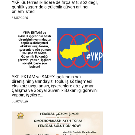
YKP: Guterres iki lidere de fırça attı; söz değil,
günlük yaşamda ölçülebilir güven artırıcı
önlem istedi
31/07/2026
YKP: EKTAM ve SAREX işçilerinin haklı
direnişinin yanındayız; toplu iş sözleşmesi
eksiksiz uygulansın, işverenlere göz yuman
Çalışma ve Sosyal Güvenlik Bakanlığı görevini
yapsın, işçilere...
30/07/2026