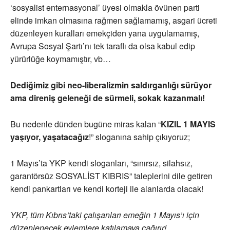
‘sosyalist enternasyonal’ üyesi olmakla övünen parti
elinde imkan olmasına rağmen sağlamamış, asgari ücreti
düzenleyen kuralları emekçiden yana uygulamamış,
Avrupa Sosyal Şartı’nı tek taraflı da olsa kabul edip
yürürlüğe koymamıştır, vb…
Dediğimiz gibi neo-liberalizmin saldırganlığı sürüyor
ama direniş geleneği de sürmeli, sokak kazanmalı!
Bu nedenle dünden bugüne miras kalan “
KIZIL 1 MAYIS
yaşıyor, yaşatacağız
!” sloganına sahip çıkıyoruz;
1 Mayıs’ta YKP kendi sloganları, “sınırsız, silahsız,
garantörsüz SOSYALİST KIBRIS” taleplerini dile getiren
kendi pankartları ve kendi korteji ile alanlarda olacak!
YKP, tüm Kıbrıs’taki çalışanları emeğin 1 Mayıs’ı için
düzenlenecek eylemlere katılamaya çağırır!