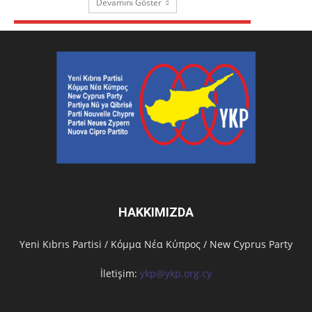
Devamını Göster
HAKKIMIZDA
Υeni Kıbrıs Partisi / Κόμμα Νέα Κύπρος / New Cyprus Party
İletişim:
ykp@ykp.org.cy