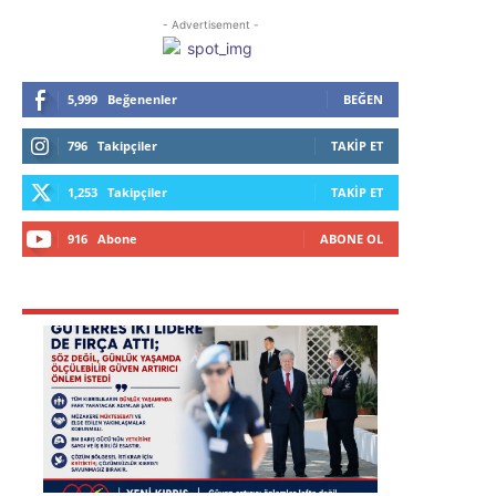
- Advertisement -
5,999
Beğenenler
BEĞEN
796
Takipçiler
TAKIP ET
1,253
Takipçiler
TAKIP ET
916
Abone
ABONE OL