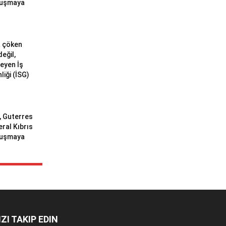
uluşmaya
a çöken
değil,
meyen İş
liği (İSG)
ı, Guterres
eral Kıbrıs
uluşmaya
IZI TAKIP EDIN