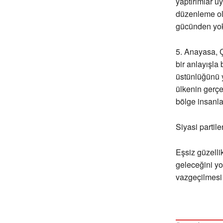
yaptırımlar u
düzenleme olm
gücünden yoks
5. Anayasa, Ç
bir anlayışla
üstünlüğünü y
ülkenin gerçe
bölge insanla
Siyasi partil
Eşsiz güzelli
geleceğini yo
vazgeçilmesi g