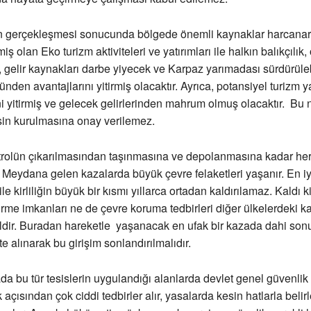
in gerçekleşmesi sonucunda bölgede önemli kaynaklar harcana
miş olan Eko turizm aktiviteleri ve yatırımları ile halkın balıkçılık
i, gelir kaynakları darbe yiyecek ve Karpaz yarımadası sürdürüleb
den avantajlarını yitirmiş olacaktır. Ayrıca, potansiyel turizm ya
ni yitirmiş ve gelecek gelirlerinden mahrum olmuş olacaktır. Bu 
isin kurulmasına onay verilemez.
etrolün çıkarılmasından taşınmasına ve depolanmasına kadar he
r. Meydana gelen kazalarda büyük çevre felaketleri yaşanır. En iy
ile kirliliğin büyük bir kısmı yıllarca ortadan kaldırılamaz. Kaldı k
me imkanları ne de çevre koruma tedbirleri diğer ülkelerdeki k
ldir. Buradan hareketle yaşanacak en ufak bir kazada dahi son
e alınarak bu girişim sonlandırılmalıdır.
a bu tür tesislerin uygulandığı alanlarda devlet genel güvenlik 
 açısından çok ciddi tedbirler alır, yasalarda kesin hatlarla beli