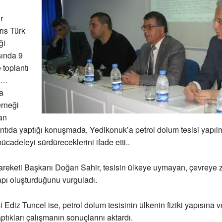
r
brıs Türk
ği
ında 9
 toplantı
di…
na
erneği
an
ntıda yaptığı konuşmada, Yedikonuk’a petrol dolum tesisi yapıl
mücadeleyi sürdüreceklerini ifade etti..
areketi Başkanı Doğan Sahir, tesisin ülkeye uymayan, çevreye z
yapı oluşturduğunu vurguladı.
si Ediz Tuncel ise, petrol dolum tesisinin ülkenin fiziki yapısına 
aptıkları çalışmanın sonuçlarını aktardı.