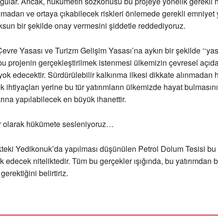
ygular. Ancak, hükümetin sözkonusu bu projeye yönelik gerekli h
adan ve ortaya çıkabilecek riskleri önlemede gerekli emniyet 
un bir şekilde onay vermesini şiddetle reddediyoruz.
evre Yasası ve Turizm Gelişim Yasası’na aykırı bir şekilde ‘‘ya
 bu projenin gerçekleştirilmek istenmesi ülkemizin çevresel açıd
ok edecektir. Sürdürülebilir kalkınma ilkesi dikkate alınmadan 
k ihtiyaçları yerine bu tür yatırımların ülkemizde hayat bulmasın
rına yapılabilecek en büyük ihanettir.
er olarak hükümete sesleniyoruz…
kteki Yedikonuk’da yapılması düşünülen Petrol Dolum Tesisi bu
k edecek niteliktedir. Tüm bu gerçekler ışığında, bu yatırımdan b
erektiğini belirtiriz.