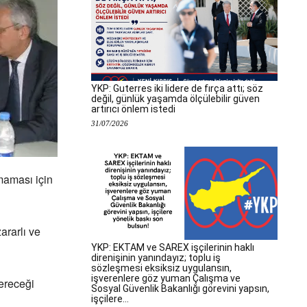
YKP: Guterres iki lidere de fırça attı; söz
değil, günlük yaşamda ölçülebilir güven
artırıcı önlem istedi
31/07/2026
maması için
ararlı ve
YKP: EKTAM ve SAREX işçilerinin haklı
direnişinin yanındayız; toplu iş
sözleşmesi eksiksiz uygulansın,
işverenlere göz yuman Çalışma ve
vereceği
Sosyal Güvenlik Bakanlığı görevini yapsın,
işçilere...