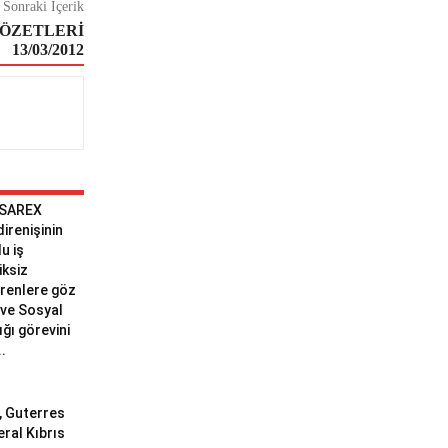
Sonraki İçerik
 ÖZETLERİ
13/03/2012
 SAREX
 direnişinin
u iş
iksiz
erenlere göz
ve Sosyal
ğı görevini
..
ı, Guterres
eral Kıbrıs