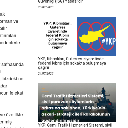
Güvenliği (İSG) Yasası’dır
26/07/2026
rak
, orman ve
ilir
tırımları
nedenlerle
YKP; Kıbrıslıları, Guterres ziyaretinde
federal Kıbrıs için sokakta buluşmaya
r safhasında
çağırır
i
24/07/2026
i, bizdeki ne
adar
ucun felekat
ve özellikle
rlenmiş
YKP: Gemi Trafik Hizmetleri Sistemi, sivil