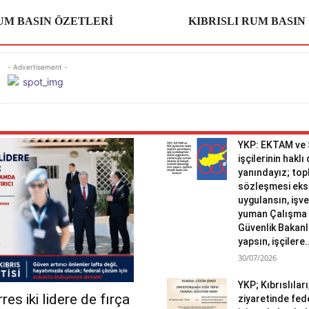
RUM BASIN ÖZETLERİ
KIBRISLI RUM BASIN
- Advertisement -
YKP: EKTAM ve
işçilerinin haklı
yanındayız; topl
sözleşmesi eks
uygulansın, işv
yuman Çalışma 
Güvenlik Bakanlı
yapsın, işçilere.
30/07/2026
YKP; Kıbrıslılar
es iki lidere de fırça
ziyaretinde fed