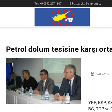
Tel:
+9 0392 2274 917
E-Posta:
ykp@ykp.org.cy
YKP
Petrol dolum tesisine karşı or
12/03/2012
YKP, BKP, K
BG, TDP ve D