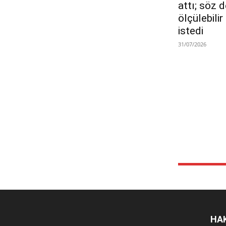
attı; söz 
ölçülebili
istedi
31/07/2026
HA