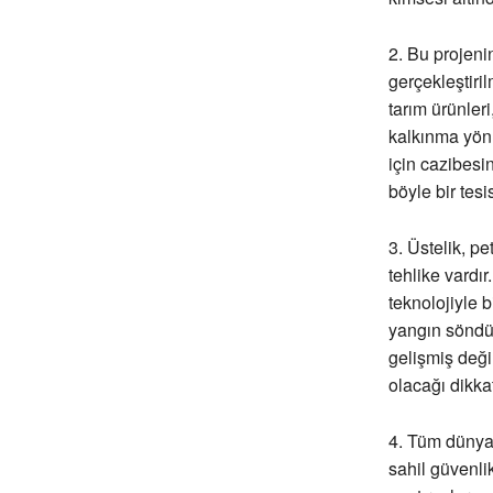
2. Bu projen
gerçekleştiril
tarım ürünler
kalkınma yönün
için cazibesi
böyle bir tes
3. Üstelik, p
tehlike vardı
teknolojiyle b
yangın söndür
gelişmiş deği
olacağı dikkat
4. Tüm dünyad
sahil güvenlik