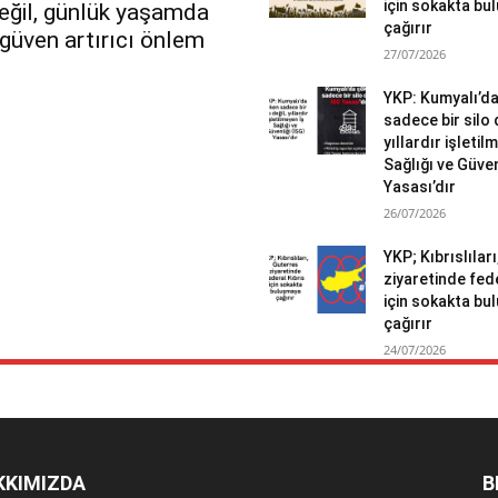
için sokakta b
değil, günlük yaşamda
çağırır
r güven artırıcı önlem
27/07/2026
YKP: Kumyalı’d
sadece bir silo 
yıllardır işletil
Sağlığı ve Güven
Yasası’dır
26/07/2026
YKP; Kıbrıslılar
ziyaretinde fed
için sokakta b
çağırır
24/07/2026
KKIMIZDA
B