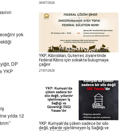
30/07/2026
asının
eceğini yok
ektiği
YKP; Kıbrıslıları, Guterres ziyaretinde
federal Kıbrıs için sokakta buluşmaya
yiğit, DP
çağırır
ve YKP
27/07/2026
iş
ine yılda 12
ırım’’
YKP: Kumyalı’da çöken sadece bir silo
değil, yıllardır işletilmeyen İş Sağlığı ve