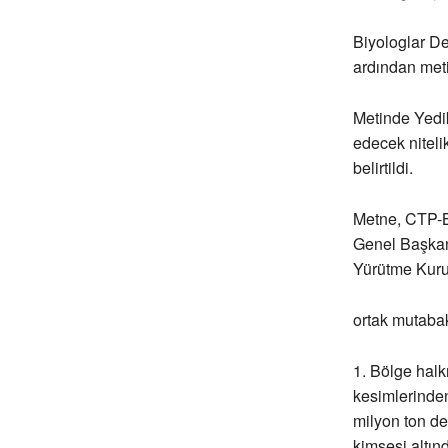
Biyologlar D
ardından meti
Metinde Yedik
edecek niteli
belirtildi.
Metne, CTP-BG
Genel Başkan
Yürütme Kurul
ortak mutabak
1. Bölge halk
kesimlerinde
milyon ton de
kimsesi altın