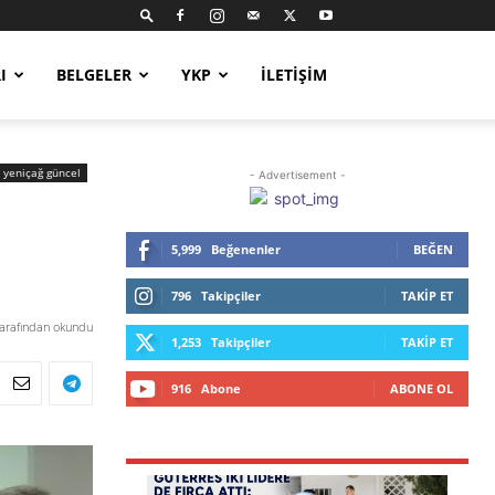
I
BELGELER
YKP
İLETIŞIM
yeniçağ güncel
- Advertisement -
5,999
Beğenenler
BEĞEN
796
Takipçiler
TAKIP ET
tarafından okundu
1,253
Takipçiler
TAKIP ET
916
Abone
ABONE OL