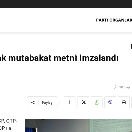
PARTI ORGANLAR
tak mutabakat metni imzalandı
987
kişi 
Paylaş
SP, CTP-
P ile