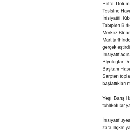
Petrol Dolum
Tesisine Hayı
İnisiyatifi, Kı
Tabipleri Birli
Merkez Binas
Mart tarihinde
gerçekleştir
İnisiyatif adı
Biyologlar D
Başkanı Has
Sarpten topla
başlattıkları 
Yeşil Barış H
tehlikeli bir 
İnisiyatif üye
zara ilişkin y