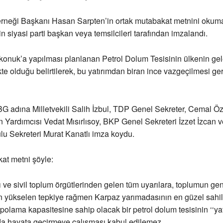
erneği Başkanı Hasan Sarpten’in ortak mutabakat metnini okum
n siyasi parti başkan veya temsilcileri tarafından imzalandı.
onuk’a yapılması planlanan Petrol Dolum Tesisinin ülkenin gel
kte olduğu belirtilerek, bu yatırımdan biran ince vazgeçilmesi ger
 adına Milletvekili Salih İzbul, TDP Genel Sekreter, Cemal Öz
 Yardımcısı Vedat Mısırlısoy, BKP Genel Sekreteri İzzet İzcan 
u Sekreteri Murat Kanatlı imza koydu.
at metni şöyle:
ı ve sivil toplum örgütlerinden gelen tüm uyarılara, toplumun gen
n yükselen tepkiye rağmen Karpaz yarımadasının en güzel sahil
polama kapasitesine sahip olacak bir petrol dolum tesisinin ‘‘yat
da hayata geçirmeye çalışması kabul edilemez.