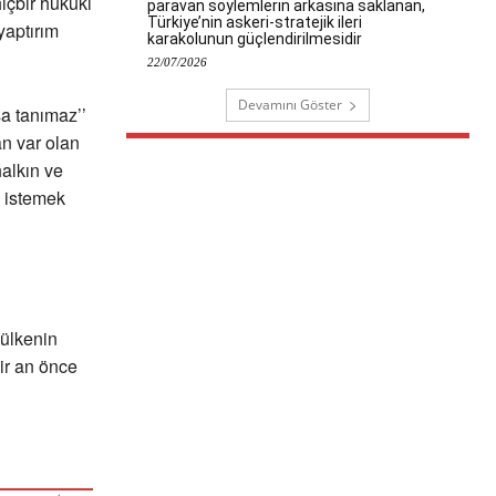
içbir hukuki
paravan söylemlerin arkasına saklanan,
Türkiye’nin askeri-stratejik ileri
yaptırım
karakolunun güçlendirilmesidir
22/07/2026
Devamını Göster
sa tanımaz’’
an var olan
halkın ve
ı istemek
 ülkenin
ir an önce