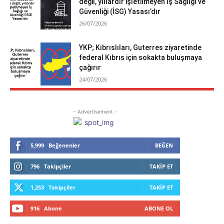
değil, yıllardır işletilmeyen İş Sağlığı ve
Güvenliği (İSG) Yasası’dır
26/07/2026
YKP; Kıbrıslıları, Guterres ziyaretinde
federal Kıbrıs için sokakta buluşmaya
çağırır
24/07/2026
- Advertisement -
5,999
Beğenenler
BEĞEN
796
Takipçiler
TAKIP ET
1,253
Takipçiler
TAKIP ET
916
Abone
ABONE OL