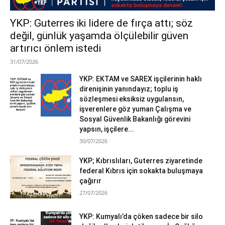
YKP: Guterres iki lidere de fırça attı; söz
değil, günlük yaşamda ölçülebilir güven
artırıcı önlem istedi
31/07/2026
YKP: EKTAM ve SAREX işçilerinin haklı
direnişinin yanındayız; toplu iş
sözleşmesi eksiksiz uygulansın,
işverenlere göz yuman Çalışma ve
Sosyal Güvenlik Bakanlığı görevini
yapsın, işçilere...
30/07/2026
YKP; Kıbrıslıları, Guterres ziyaretinde
federal Kıbrıs için sokakta buluşmaya
çağırır
27/07/2026
YKP: Kumyalı’da çöken sadece bir silo