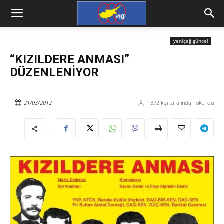
yeniçağ güncel
“KIZILDERE ANMASI”
DÜZENLENİYOR
21/03/2012
1372
kişi tarafından okundu