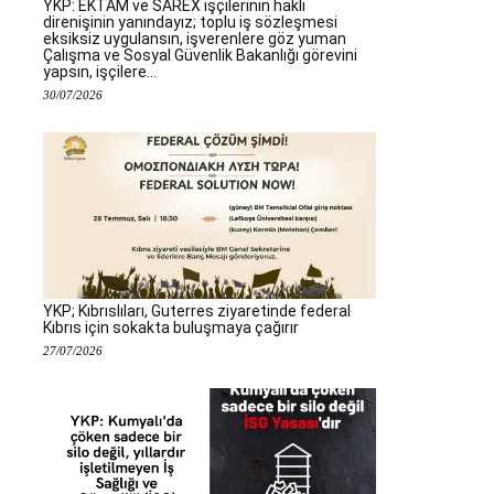
YKP: EKTAM ve SAREX işçilerinin haklı
direnişinin yanındayız; toplu iş sözleşmesi
eksiksiz uygulansın, işverenlere göz yuman
Çalışma ve Sosyal Güvenlik Bakanlığı görevini
yapsın, işçilere...
30/07/2026
YKP; Kıbrıslıları, Guterres ziyaretinde federal
Kıbrıs için sokakta buluşmaya çağırır
27/07/2026