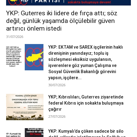
YKP: Guterres iki lidere de fırça attı; söz
değil, günlük yaşamda ölçülebilir güven
artırıcı önlem istedi
31/07/2026
YKP: EKTAM ve SAREX işçilerinin haklı
direnişinin yanındayız; toplu iş
sözleşmesi eksiksiz uygulansın,
işverenlere göz yuman Çalışma ve
Sosyal Güvenlik Bakanlığı görevini
yapsın, işçilere...
30/07/2026
YKP; Kıbrıslıları, Guterres ziyaretinde
federal Kıbrıs için sokakta buluşmaya
çağırır
27/07/2026
YKP: Kumyalı’da çöken sadece bir silo