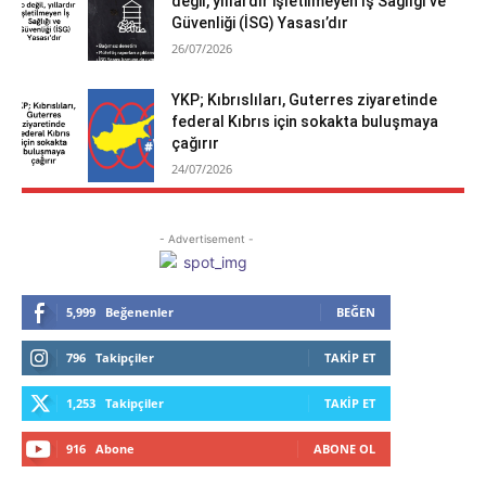
değil, yıllardır işletilmeyen İş Sağlığı ve
Güvenliği (İSG) Yasası’dır
26/07/2026
YKP; Kıbrıslıları, Guterres ziyaretinde
federal Kıbrıs için sokakta buluşmaya
çağırır
24/07/2026
- Advertisement -
5,999
Beğenenler
BEĞEN
796
Takipçiler
TAKIP ET
1,253
Takipçiler
TAKIP ET
916
Abone
ABONE OL