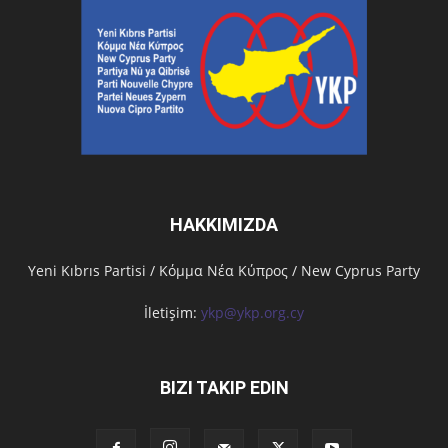
HAKKIMIZDA
Υeni Kıbrıs Partisi / Κόμμα Νέα Κύπρος / New Cyprus Party
İletişim:
ykp@ykp.org.cy
BIZI TAKIP EDIN