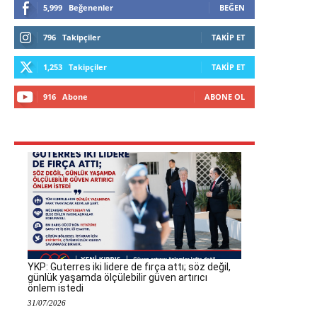
5,999
Beğenenler
BEĞEN
796
Takipçiler
TAKIP ET
1,253
Takipçiler
TAKIP ET
916
Abone
ABONE OL
YKP: Guterres iki lidere de fırça attı; söz değil,
günlük yaşamda ölçülebilir güven artırıcı
önlem istedi
31/07/2026