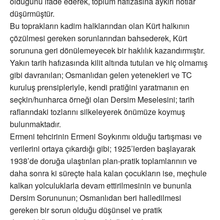
olduğunu ifade ederek, toplum hafızasına aykırı notlar
düşürmüştür.
Bu toprakların kadim halklarından olan Kürt halkının
çözülmesi gereken sorunlarından bahsederek, Kürt
sorununa geri dönülemeyecek bir haklılık kazandırmıştır.
Yakın tarih hafızasında kilit altında tutulan ve hiç olmamış
gibi davranılan; Osmanlıdan gelen yetenekleri ve TC
kuruluş prensipleriyle, kendi pratiğini yaratmanın en
seçkin/hunharca örneği olan Dersim Meselesini; tarih
raflarındaki tozlarını silkeleyerek önümüze koymuş
bulunmaktadır.
Ermeni tehcirinin Ermeni Soykırımı olduğu tartışması ve
verilerini ortaya çıkardığı gibi; 1925’lerden başlayarak
1938’de doruğa ulaştırılan plan-pratik toplamlarının ve
daha sonra ki süreçte hala kalan çocukların ise, meçhule
kalkan yolculuklarla devam ettirilmesinin ve bununla
Dersim Sorununun; Osmanlıdan beri halledilmesi
gereken bir sorun olduğu düşünsel ve pratik