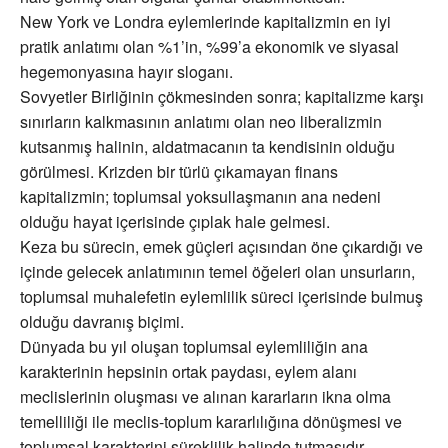
New York ve Londra eylemlerinde kapitalizmin en iyi
pratik anlatımı olan %1’in, %99’a ekonomik ve siyasal
hegemonyasına hayır sloganı.
Sovyetler Birliğinin çökmesinden sonra; kapitalizme karşı
sınırların kalkmasının anlatımı olan neo liberalizmin
kutsanmış halinin, aldatmacanın ta kendisinin olduğu
görülmesi. Krizden bir türlü çıkamayan finans
kapitalizmin; toplumsal yoksullaşmanın ana nedeni
olduğu hayat içerisinde çıplak hale gelmesi.
Keza bu sürecin, emek güçleri açısından öne çıkardığı ve
içinde gelecek anlatımının temel öğeleri olan unsurların,
toplumsal muhalefetin eylemlilik süreci içerisinde bulmuş
olduğu davranış biçimi.
Dünyada bu yıl oluşan toplumsal eylemliliğin ana
karakterinin hepsinin ortak paydası, eylem alanı
meclislerinin oluşması ve alınan kararların ikna olma
temelliliği ile meclis-toplum kararlılığına dönüşmesi ve
toplumsal karakterini süreklilik halinde tutmasıdır.