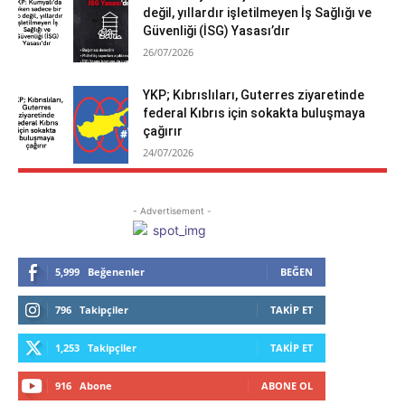
değil, yıllardır işletilmeyen İş Sağlığı ve
Güvenliği (İSG) Yasası’dır
26/07/2026
YKP; Kıbrıslıları, Guterres ziyaretinde
federal Kıbrıs için sokakta buluşmaya
çağırır
24/07/2026
- Advertisement -
5,999
Beğenenler
BEĞEN
796
Takipçiler
TAKIP ET
1,253
Takipçiler
TAKIP ET
916
Abone
ABONE OL