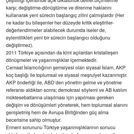
çeşitliliği içerisinde açık diktatörlük devlet biçimlerine
karşı; değiştirme-dönüştürme ve direnme haklarını
kullanarak yeni sürecin başlangıç zilini çalmışlardır (Her
ne kadar bu bileşenler her düzeyde kritik eleştiriler-
değerlendirmeler alabilecek durumda iseler de,
eylemlilikleri yeni bir sürecin başlangıcı olduğunu
değiştirmez).
2011 Türkiye açısından da kimi açılardan kristalleşen
dönüşmeler ve yaşanmışlıklar içermektedir.
Cemaat İslamcılığının şemsiyesi olan siyasal İslam, AKP
koç başlığı ile toplumsal ve siyasal meşruiyet kazanmıştır.
AKP önderliği ile, ABD’den yönetim gelme ve yönetme
referansı aldıktan sonra; demokrasi söylemi ve AB katılım
müktesebatlarına ulaşılması için yapılması gereken
değişim ve dönüşümleri yöneterek, hem toplumsal alanını
genişletmiş hem de Avrupa Birliğinden güç alma
becerisine sahip olmuştur.
Ermeni sorununu Türkiye yaşanmışlıklarının sonucu