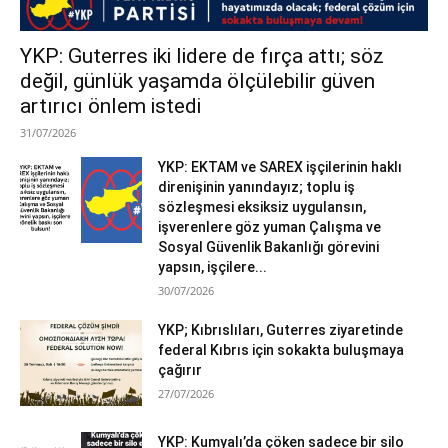
YKP: Guterres iki lidere de fırça attı; söz
değil, günlük yaşamda ölçülebilir güven
artırıcı önlem istedi
31/07/2026
YKP: EKTAM ve SAREX işçilerinin haklı
direnişinin yanındayız; toplu iş
sözleşmesi eksiksiz uygulansın,
işverenlere göz yuman Çalışma ve
Sosyal Güvenlik Bakanlığı görevini
yapsın, işçilere...
30/07/2026
YKP; Kıbrıslıları, Guterres ziyaretinde
federal Kıbrıs için sokakta buluşmaya
çağırır
27/07/2026
YKP: Kumyalı’da çöken sadece bir silo