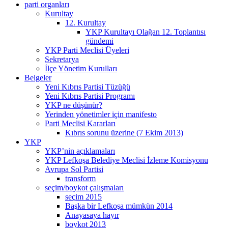
parti organları
Kurultay
12. Kurultay
YKP Kurultayı Olağan 12. Toplantısı
gündemi
YKP Parti Meclisi Üyeleri
Sekretarya
İlçe Yönetim Kurulları
Belgeler
Yeni Kıbrıs Partisi Tüzüğü
Yeni Kıbrıs Partisi Programı
YKP ne düşünür?
Yerinden yönetimler için manifesto
Parti Meclisi Kararları
Kıbrıs sorunu üzerine (7 Ekim 2013)
YKP
YKP’nin açıklamaları
YKP Lefkoşa Belediye Meclisi İzleme Komisyonu
Avrupa Sol Partisi
transform
seçim/boykot çalışmaları
seçim 2015
Başka bir Lefkoşa mümkün 2014
Anayasaya hayır
boykot 2013