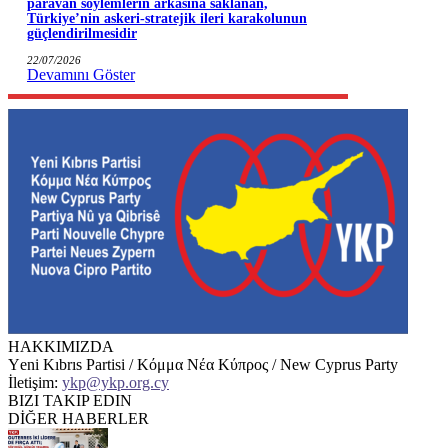
paravan söylemlerin arkasına saklanan,
Türkiye’nin askeri-stratejik ileri karakolunun
güçlendirilmesidir
22/07/2026
Devamını Göster
HAKKIMIZDA
Υeni Kıbrıs Partisi / Κόμμα Νέα Κύπρος / New Cyprus Party
İletişim:
ykp@ykp.org.cy
BIZI TAKIP EDIN
DİĞER HABERLER