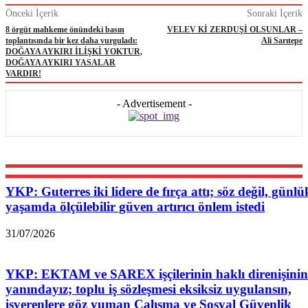
Önceki İçerik
Sonraki İçerik
8 örgüt mahkeme önündeki basın
VELEV Kİ ZERDUŞİ OLSUNLAR –
toplantısında bir kez daha vurguladı:
Ali Sarıtepe
DOĞAYA AYKIRI İLİŞKİ YOKTUR,
DOĞAYA AYKIRI YASALAR
VARDIR!
- Advertisement -
YKP: Guterres iki lidere de fırça attı; söz değil, günlü
yaşamda ölçülebilir güven artırıcı önlem istedi
31/07/2026
YKP: EKTAM ve SAREX işçilerinin haklı direnişinin
yanındayız; toplu iş sözleşmesi eksiksiz uygulansın,
işverenlere göz yuman Çalışma ve Sosyal Güvenlik