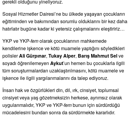
gerekli olduğunu yineliyoruz.
Sosyal Hizmetler Dairesi’ne bu ülkede yaşayan çocukların
eğitiminden ve bakımından sorumlu olduklarını bir kez daha
hatırlatır bugüne kadar ki yetersiz çalışmalarını eleştiririz…
YKP ve YKP-
fem
olarak çocuklarının mahkemede
kendilerine işkence ve kötü muamele yaptığını söyledikleri
polisler
Ali Gürpınar
,
Tukay Alper
,
Barış Mahmut Sel
ve
soyadı öğrenilemeyen
Aykut
’un hemen bu çocuklarla ilgili
tüm soruşturmalardan uzaklaştırılmasını, kötü muamele ve
işkence ile ilgili yargılanmalarını da talep ediyoruz.
İnsan hak ve özgürlükleri din, dil, ırk, cinsiyet, toplumsal
cinsiyet veya yaş gözetmeksizin herkese, ayrımsız olarak
uygulanmalıdır, YKP ve YKP-
fem
bunun için sürdürdüğü
mücadelesini bundan sonra da sürdürmekte kararlıdır.