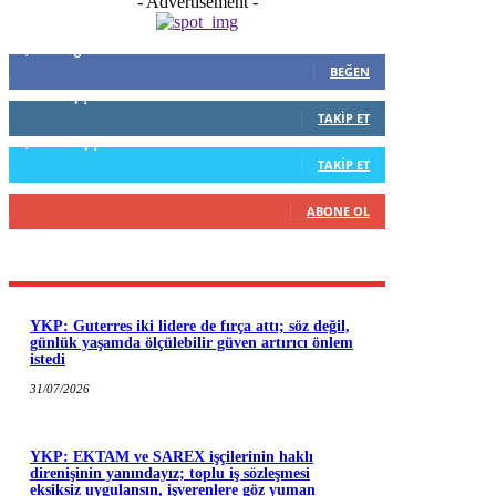
- Advertisement -
5,999
Beğenenler
BEĞEN
796
Takipçiler
TAKIP ET
1,253
Takipçiler
TAKIP ET
916
Abone
ABONE OL
YKP: Guterres iki lidere de fırça attı; söz değil,
günlük yaşamda ölçülebilir güven artırıcı önlem
istedi
31/07/2026
YKP: EKTAM ve SAREX işçilerinin haklı
direnişinin yanındayız; toplu iş sözleşmesi
eksiksiz uygulansın, işverenlere göz yuman