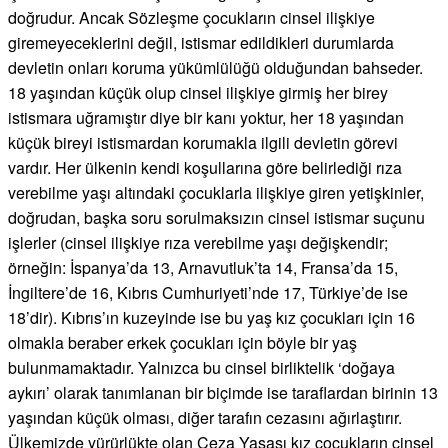
doğrudur. Ancak Sözleşme çocukların cinsel ilişkiye
giremeyeceklerini değil, istismar edildikleri durumlarda
devletin onları koruma yükümlülüğü olduğundan bahseder.
18 yaşından küçük olup cinsel ilişkiye girmiş her birey
istismara uğramıştır diye bir kanı yoktur, her 18 yaşından
küçük bireyi istismardan korumakla ilgili devletin görevi
vardır. Her ülkenin kendi koşullarına göre belirlediği rıza
verebilme yaşı altındaki çocuklarla ilişkiye giren yetişkinler,
doğrudan, başka soru sorulmaksızın cinsel istismar suçunu
işlerler (cinsel ilişkiye rıza verebilme yaşı değişkendir;
örneğin: İspanya’da 13, Arnavutluk’ta 14, Fransa’da 15,
İngiltere’de 16, Kıbrıs Cumhuriyeti’nde 17, Türkiye’de ise
18’dir). Kıbrıs’ın kuzeyinde ise bu yaş kız çocukları için 16
olmakla beraber erkek çocukları için böyle bir yaş
bulunmamaktadır. Yalnızca bu cinsel birliktelik ‘doğaya
aykırı’ olarak tanımlanan bir biçimde ise taraflardan birinin 13
yaşından küçük olması, diğer tarafın cezasını ağırlaştırır.
Ülkemizde yürürlükte olan Ceza Yasası kız çocukların cinsel