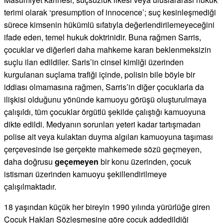
terimi olarak ‘presumption of innocence’; suç kesinleşmediği
sürece kimsenin hükümlü sıfatıyla değerlendirilemeyeceğini
ifade eden, temel hukuk doktrinidir. Buna rağmen Sarris,
çocuklar ve diğerleri daha mahkeme kararı beklenmeksizin
suçlu ilan edildiler. Saris’in cinsel kimliği üzerinden
kurgulanan suçlama trafiği içinde, polisin bile böyle bir
iddiası olmamasına rağmen, Sarris’in diğer çocuklarla da
ilişkisi olduğunu yönünde kamuoyu görüşü oluşturulmaya
çalışıldı, tüm çocuklar örgütlü şekilde çalıştığı kamuoyuna
dikte edildi. Medyanın sorunları yeteri kadar tartışmadan
polise ait veya kulaktan duyma algıları kamuoyuna taşıması
çerçevesinde ise gerçekte mahkemede sözü geçmeyen,
daha doğrusu
geçemeyen
bir konu üzerinden, çocuk
istismarı üzerinden kamuoyu şekillendirilmeye
çalışılmaktadır.
18 yaşından küçük her bireyin 1990 yılında yürürlüğe giren
Çocuk Hakları Sözleşmesine göre çocuk addedildiği