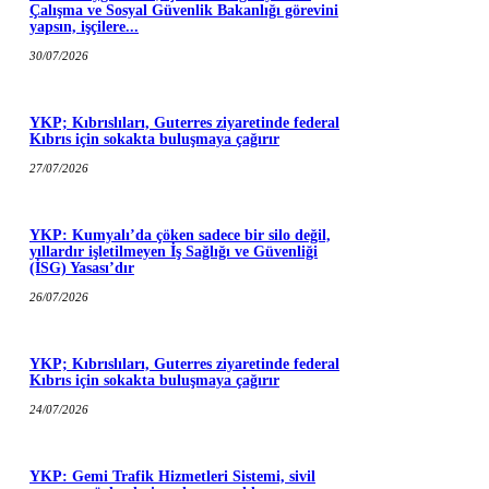
Çalışma ve Sosyal Güvenlik Bakanlığı görevini
yapsın, işçilere...
30/07/2026
YKP; Kıbrıslıları, Guterres ziyaretinde federal
Kıbrıs için sokakta buluşmaya çağırır
27/07/2026
YKP: Kumyalı’da çöken sadece bir silo değil,
yıllardır işletilmeyen İş Sağlığı ve Güvenliği
(İSG) Yasası’dır
26/07/2026
YKP; Kıbrıslıları, Guterres ziyaretinde federal
Kıbrıs için sokakta buluşmaya çağırır
24/07/2026
YKP: Gemi Trafik Hizmetleri Sistemi, sivil