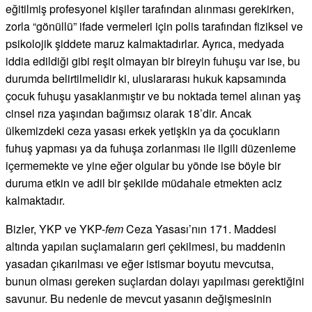
eğitilmiş profesyonel kişiler tarafından alınması gerekirken,
zorla “gönüllü” ifade vermeleri için polis tarafından fiziksel ve
psikolojik şiddete maruz kalmaktadırlar. Ayrıca, medyada
iddia edildiği gibi reşit olmayan bir bireyin fuhuşu var ise, bu
durumda belirtilmelidir ki, uluslararası hukuk kapsamında
çocuk fuhuşu yasaklanmıştır ve bu noktada temel alınan yaş
cinsel rıza yaşından bağımsız olarak 18’dir. Ancak
ülkemizdeki ceza yasası erkek yetişkin ya da çocukların
fuhuş yapması ya da fuhuşa zorlanması ile ilgili düzenleme
içermemekte ve yine eğer olgular bu yönde ise böyle bir
duruma etkin ve adil bir şekilde müdahale etmekten aciz
kalmaktadır.
Bizler, YKP ve YKP-
fem
Ceza Yasası’nın 171. Maddesi
altında yapılan suçlamaların geri çekilmesi, bu maddenin
yasadan çıkarılması ve eğer istismar boyutu mevcutsa,
bunun olması gereken suçlardan dolayı yapılması gerektiğini
savunur. Bu nedenle de mevcut yasanın değişmesinin