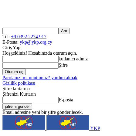
Tel:
+9 0392 2274 917
E-Posta:
ykp@ykp.org.cy
Giriş Yap
Hoşgeldiniz! Hesabınızda oturum açın.
kullanıcı adınız
Şifre
Parolanızı mı unuttunuz? yardım almak
Gizlilik politikası
Şifre kurtarma
Şifrenizi Kurtarın
E-posta
Email adresine yeni bir şifre gönderilecek.
YKP