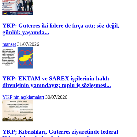
YKP: Guterres iki lidere de fırça attı; söz değil,
günlük yaşamda...
manşet
31/07/2026
YKP: EKTAM ve SAREX işçilerinin haklı
direnişinin yanındayız; toplu iş sözleşmesi...
YKP'nin açıklamaları
30/07/2026
YKP; Kıbrıslıları, Guterres ziyaretinde federal