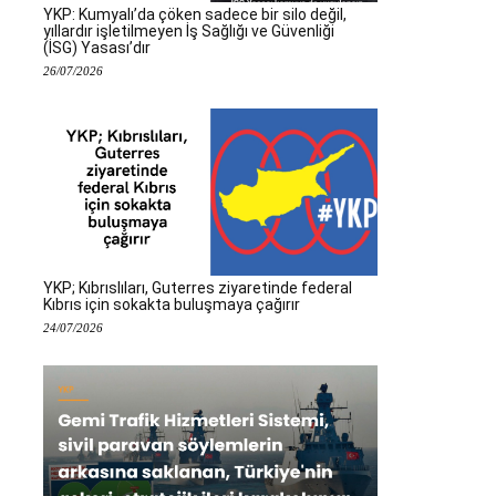
YKP: Kumyalı’da çöken sadece bir silo değil,
yıllardır işletilmeyen İş Sağlığı ve Güvenliği
(İSG) Yasası’dır
26/07/2026
YKP; Kıbrıslıları, Guterres ziyaretinde federal
Kıbrıs için sokakta buluşmaya çağırır
24/07/2026