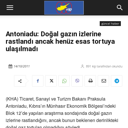
güncel haber
Antoniadu: Doğal gazın izlerine
rastlandı ancak henüz esas tortuya
ulaşılmadı
14/10/2011
891
kişi tarafından okundu
(KHA) Ticaret, Sanayi ve Turizm Bakanı Praksula
Antoniadu, Kıbrıs’ın Münhasır Ekonomik Bölgesi’ndeki
Blok 12’de yapılan araştırma sondajında doğal gazın
izlerine rastlandığını, ancak bunun beklenen derinlikteki
doğal gaz tortuları olmadığını söyledi.