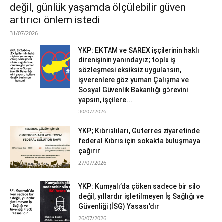
değil, günlük yaşamda ölçülebilir güven
artırıcı önlem istedi
31/07/2026
YKP: EKTAM ve SAREX işçilerinin haklı
direnişinin yanındayız; toplu iş
sözleşmesi eksiksiz uygulansın,
işverenlere göz yuman Çalışma ve
Sosyal Güvenlik Bakanlığı görevini
yapsın, işçilere...
30/07/2026
YKP; Kıbrıslıları, Guterres ziyaretinde
federal Kıbrıs için sokakta buluşmaya
çağırır
27/07/2026
YKP: Kumyalı’da çöken sadece bir silo
değil, yıllardır işletilmeyen İş Sağlığı ve
Güvenliği (İSG) Yasası’dır
26/07/2026