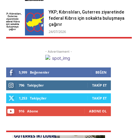
YKP; Kıbrıslıları, Guterres ziyaretinde
federal Kıbrıs için sokakta buluşmaya
çağırır
24/07/2026
- Advertisement -
5,999
Beğenenler
BEĞEN
796
Takipçiler
TAKIP ET
1,253
Takipçiler
TAKIP ET
916
Abone
ABONE OL