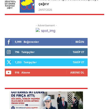
çağırır
24/07/2026
- Advertisement -
5,999
Beğenenler
BEĞEN
796
Takipçiler
TAKIP ET
1,253
Takipçiler
TAKIP ET
916
Abone
ABONE OL