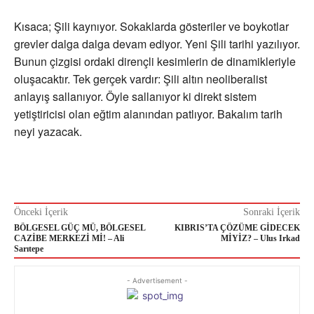
Kısaca; Şili kaynıyor. Sokaklarda gösteriler ve boykotlar
grevler dalga dalga devam ediyor. Yeni Şili tarihi yazılıyor.
Bunun çizgisi ordaki dirençli kesimlerin de dinamikleriyle
oluşacaktır. Tek gerçek vardır: Şili altın neoliberalist
anlayış sallanıyor. Öyle sallanıyor ki direkt sistem
yetiştiricisi olan eğtim alanından patlıyor. Bakalım tarih
neyi yazacak.
Önceki İçerik
Sonraki İçerik
BÖLGESEL GÜÇ MÜ, BÖLGESEL
KIBRIS’TA ÇÖZÜME GİDECEK
CAZİBE MERKEZİ Mİ! – Ali
MİYİZ? – Ulus Irkad
Sarıtepe
- Advertisement -