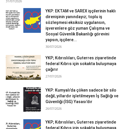
31/07/2026
YKP: EKTAM ve SAREX işçilerinin haklı
direnişinin yanındayız; toplu iş
sözleşmesi eksiksiz uygulansın,
işverenlere göz yuman Çalışma ve
Sosyal Güvenlik Bakanlığı görevini
yapsın, işçilere...
30/07/2026
YKP; Kıbrıslıları, Guterres ziyaretinde
federal Kıbrıs için sokakta buluşmaya
çağırır
27/07/2026
YKP: Kumyalı’da çöken sadece bir silo
değil, yıllardır işletilmeyen İş Sağlığı ve
Güvenliği (İSG) Yasası’dır
26/07/2026
YKP; Kıbrıslıları, Guterres ziyaretinde
federal Kıbrıs için sokakta buluşmaya