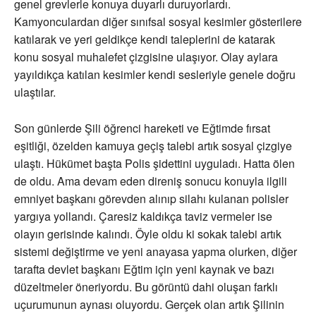
genel grevlerle konuya duyarlı duruyorlardı.
Kamyonculardan diğer sınıfsal sosyal kesimler gösterilere
katılarak ve yeri geldikçe kendi taleplerini de katarak
konu sosyal muhalefet çizgisine ulaşıyor. Olay aylara
yayıldıkça katılan kesimler kendi sesleriyle genele doğru
ulaştılar.
Son günlerde Şili öğrenci hareketi ve Eğtimde fırsat
eşitliği, özelden kamuya geçiş talebi artık sosyal çizgiye
ulaştı. Hükümet başta Polis şidettini uyguladı. Hatta ölen
de oldu. Ama devam eden direniş sonucu konuyla ilgili
emniyet başkanı görevden alınıp silahı kulanan polisler
yargıya yollandı. Çaresiz kaldıkça taviz vermeler ise
olayın gerisinde kalındı. Öyle oldu ki sokak talebi artık
sistemi değiştirme ve yeni anayasa yapma olurken, diğer
tarafta devlet başkanı Eğtim için yeni kaynak ve bazı
düzeltmeler öneriyordu. Bu görüntü dahi oluşan farklı
uçurumunun aynası oluyordu. Gerçek olan artık Şilinin