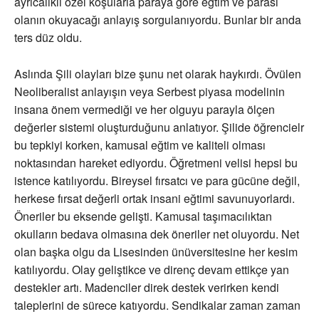
ayrıcalıklı özel koşularla paraya göre eğtim ve parası
olanın okuyacağı anlayış sorgulanıyordu. Bunlar bir anda
ters düz oldu.
Aslında Şili olayları bize şunu net olarak haykırdı. Övülen
Neoliberalist anlayışın veya Serbest piyasa modelinin
insana önem vermediği ve her olguyu parayla ölçen
değerler sistemi oluşturduğunu anlatıyor. Şilide öğrencielr
bu tepkiyi korken, kamusal eğtim ve kaliteli olması
noktasından hareket ediyordu. Öğretmeni velisi hepsi bu
istence katılıyordu. Bireysel fırsatcı ve para gücüne değil,
herkese fırsat değerli ortak insani eğtimi savunuyorlardı.
Öneriler bu eksende gelişti. Kamusal taşımacılıktan
okulların bedava olmasına dek öneriler net oluyordu. Net
olan başka olgu da Lisesinden ünüversitesine her kesim
katılıyordu. Olay geliştikce ve direnç devam ettikçe yan
destekler artı. Madenciler direk destek verirken kendi
taleplerini de sürece katıyordu. Sendikalar zaman zaman