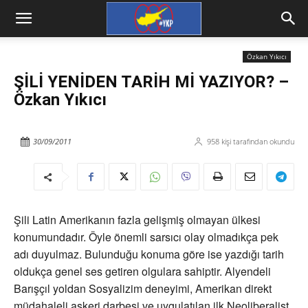
Özkan Yıkıcı
ŞİLİ YENİDEN TARİH Mİ YAZIYOR? –
Özkan Yıkıcı
30/09/2011
958
kişi tarafından okundu
Şili Latin Amerikanın fazla gelişmiş olmayan ülkesi
konumundadır. Öyle önemli sarsıcı olay olmadıkça pek
adı duyulmaz. Bulunduğu konuma göre ise yazdığı tarih
oldukça genel ses getiren olgulara sahiptir. Alyendeli
Barışçıl yoldan Sosyalizim deneyimi, Amerikan direkt
müdahaleli askeri darbesi ve uygulatılan ilk Neoliberalist