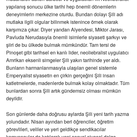
yapılanış sonucu ülke tarihi hep önemli dönemlerin
deneyimlerin merkezine oturdu. Bundan dolayı Şili adı
mutlaka ilgili olgular bilinmek istenince örnek olarak
karşımıza çıkar. Diyer yandan Alyendesi, Miktor Jarası,
Pavluda Nerudasıyla önemli isimlerle siyaseti şarkıyı ve
şiiri de bu ülkede bulmak mümkündür. Tam tersi de
Pinoşet gibi tarihsel en kanlı lider, neoliebralist uygulatıcı
Amrikan eksenli simgeler Şili yakın tarihinde yer aldı.
Bunların harmanlanmasıyla ulaşılan genel sistemle
Emperyalist siyasetin en çirkin gerçeğini Şili insan
katletmelerde, madenlerde bulmak kolay olmaktadır. Tüm
bunlardan sonra Şili artık gündemsiz olması mümkün
deyildir.
Son günlerde daha doğrusu aylarda Şili yeni tarih yazma
yolundadır. Nisan ayından beri öğrenciler, öğretim
görevlileri, veliler ve yeri geldikçe sendikacılar
kamyoncular da katılarak yeni sosyal siyasal dalga