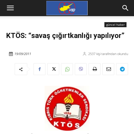
güncel haber
KTÖS: “savaş çığırtkanlığı yapılıyor”
19/09/2011
2537
kişi tarafından okundu