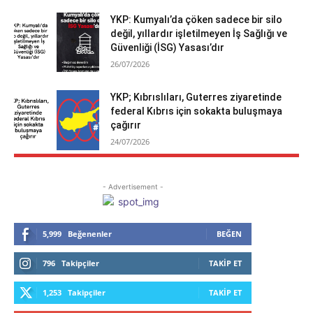
YKP: Kumyalı’da çöken sadece bir silo
değil, yıllardır işletilmeyen İş Sağlığı ve
Güvenliği (İSG) Yasası’dır
26/07/2026
YKP; Kıbrıslıları, Guterres ziyaretinde
federal Kıbrıs için sokakta buluşmaya
çağırır
24/07/2026
- Advertisement -
5,999
Beğenenler
BEĞEN
796
Takipçiler
TAKIP ET
1,253
Takipçiler
TAKIP ET