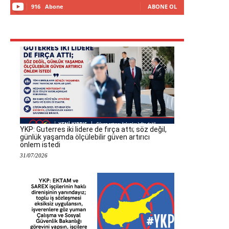
916
Abone
ABONE OL
YKP: Guterres iki lidere de fırça attı; söz değil,
günlük yaşamda ölçülebilir güven artırıcı
önlem istedi
31/07/2026