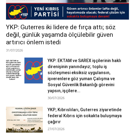
YKP: Guterres iki lidere de fırça attı; söz
değil, günlük yaşamda ölçülebilir güven
artırıcı önlem istedi
31/07/2026
YKP: EKTAM ve SAREX işçilerinin haklı
direnişinin yanındayız; toplu iş
sözleşmesi eksiksiz uygulansın,
işverenlere göz yuman Çalışma ve
Sosyal Güvenlik Bakanlığı görevini
yapsın, işçilere...
30/07/2026
YKP; Kıbrıslıları, Guterres ziyaretinde
federal Kıbrıs için sokakta buluşmaya
çağırır
27/07/2026