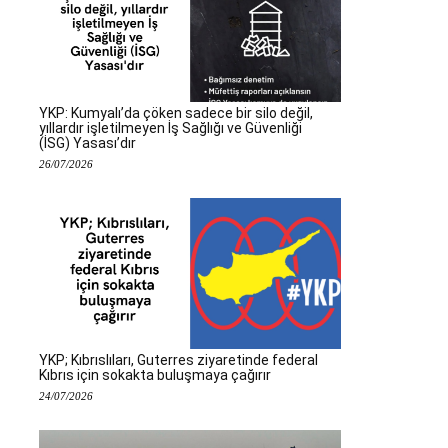
YKP: Kumyalı’da çöken sadece bir silo değil,
yıllardır işletilmeyen İş Sağlığı ve Güvenliği
(İSG) Yasası’dır
26/07/2026
YKP; Kıbrıslıları, Guterres ziyaretinde federal
Kıbrıs için sokakta buluşmaya çağırır
24/07/2026