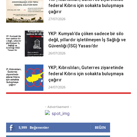
federal Kıbrıs için sokakta buluşmaya
çağırır
27/07/2026
YKP: Kumyalı’da çöken sadece bir silo
değil, yıllardır işletilmeyen İş Sağlığı ve
Güvenliği (İSG) Yasası’dır
26/07/2026
YKP; Kıbrıslıları, Guterres ziyaretinde
federal Kıbrıs için sokakta buluşmaya
çağırır
24/07/2026
- Advertisement -
5,999
Beğenenler
BEĞEN