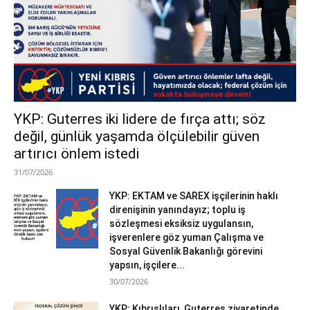
YKP: Guterres iki lidere de fırça attı; söz
değil, günlük yaşamda ölçülebilir güven
artırıcı önlem istedi
31/07/2026
YKP: EKTAM ve SAREX işçilerinin haklı
direnişinin yanındayız; toplu iş
sözleşmesi eksiksiz uygulansın,
işverenlere göz yuman Çalışma ve
Sosyal Güvenlik Bakanlığı görevini
yapsın, işçilere...
30/07/2026
YKP; Kıbrıslıları, Guterres ziyaretinde