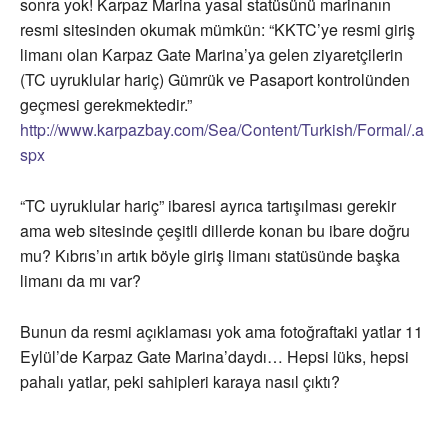
sonra yok! Karpaz Marina yasal statüsünü marinanın
resmi sitesinden okumak mümkün: “KKTC’ye resmi giriş
limanı olan Karpaz Gate Marina’ya gelen ziyaretçilerin
(TC uyruklular hariç) Gümrük ve Pasaport kontrolünden
geçmesi gerekmektedir.”
http://www.karpazbay.com/Sea/Content/Turkish/Formal/.a
spx
“TC uyruklular hariç” ibaresi ayrıca tartışılması gerekir
ama web sitesinde çeşitli dillerde konan bu ibare doğru
mu? Kıbrıs’ın artık böyle giriş limanı statüsünde başka
limanı da mı var?
Bunun da resmi açıklaması yok ama fotoğraftaki yatlar 11
Eylül’de Karpaz Gate Marina’daydı… Hepsi lüks, hepsi
pahalı yatlar, peki sahipleri karaya nasıl çıktı?