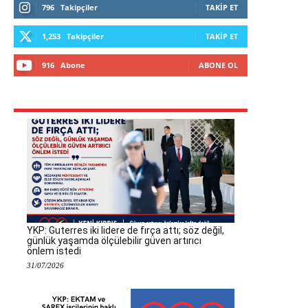
796
Takipçiler
TAKIP ET
1,253
Takipçiler
TAKIP ET
916
Abone
ABONE OL
YKP: Guterres iki lidere de fırça attı; söz değil,
günlük yaşamda ölçülebilir güven artırıcı
önlem istedi
31/07/2026