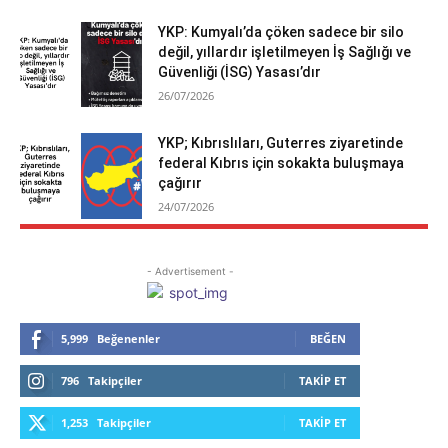
YKP: Kumyalı’da çöken sadece bir silo
değil, yıllardır işletilmeyen İş Sağlığı ve
Güvenliği (İSG) Yasası’dır
26/07/2026
YKP; Kıbrıslıları, Guterres ziyaretinde
federal Kıbrıs için sokakta buluşmaya
çağırır
24/07/2026
- Advertisement -
5,999
Beğenenler
BEĞEN
796
Takipçiler
TAKIP ET
1,253
Takipçiler
TAKIP ET