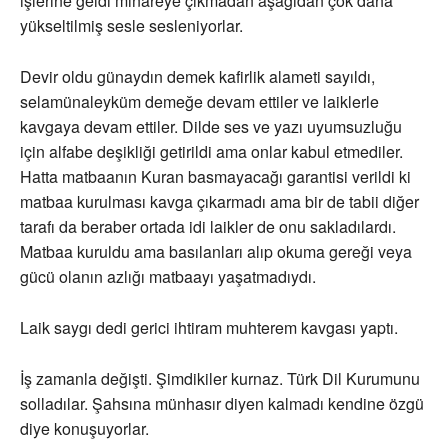
işlerine geldi minareye çıkmadan aşağıdan çok daha
yükseltilmiş sesle sesleniyorlar.
Devir oldu günaydın demek kafirlik alameti sayıldı,
selamünaleyküm demeğe devam ettiler ve laiklerle
kavgaya devam ettiler. Dilde ses ve yazı uyumsuzluğu
için alfabe deşikliği getirildi ama onlar kabul etmediler.
Hatta matbaanın Kuran basmayacağı garantisi verildi ki
matbaa kurulması kavga çıkarmadı ama bir de tabii diğer
tarafı da beraber ortada idi laikler de onu sakladılardı.
Matbaa kuruldu ama basılanları alıp okuma gereği veya
gücü olanın azlığı matbaayı yaşatmadıydı.
Laik saygı dedi gerici ihtiram muhterem kavgası yaptı.
İş zamanla değişti. Şimdikiler kurnaz. Türk Dil Kurumunu
solladılar. Şahsına münhasır diyen kalmadı kendine özgü
diye konuşuyorlar.