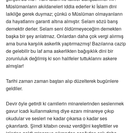
Müslümanların akıldaneleri iddia ederler ki İslam dini
laikliğe gerek duymaz; çünkü o Müslüman olmayanların
da hayatlarını garanti altına almıştır. Selam sözü barış
demektir derler. Selam seni öldürmeyeceğim demekten
başka bir şey anlatmaz. Onlardan daha çok vergi alırmış
ama buna karşılık askerlik yaptırmazmış! Bazılarına cazip
de gelebilir bu laf ama askerlikten bağışıklık dini bir
zorunluluk değilmiş ki son halifeler tuttuklarını askere
almışlar!
Tarihi zaman zaman baştan alıp düzelterek bugünlere
geldiler.
Devir öyle getirdi ki camilerin minarelerinden seslenmek
gavur icadı kullanmakmış diye ezanı minareye çıkıp
okudular ve sesleri ne kadar çıkarsa o kadar ses
çıkarırlardı. Şimdi kitabın cevaz verdiğini keşfettiler ve