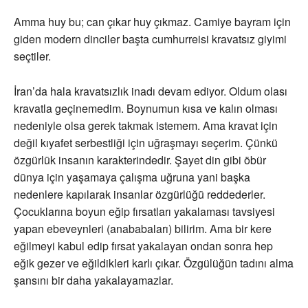
Amma huy bu; can çıkar huy çıkmaz. Camiye bayram için
giden modern dinciler başta cumhurreisi kravatsız giyimi
seçtiler.
İran’da hala kravatsızlık inadı devam ediyor. Oldum olası
kravatla geçinemedim. Boynumun kısa ve kalın olması
nedeniyle olsa gerek takmak istemem. Ama kravat için
değil kıyafet serbestliği için uğraşmayı seçerim. Çünkü
özgürlük insanın karakterindedir. Şayet din gibi öbür
dünya için yaşamaya çalışma uğruna yani başka
nedenlere kapılarak insanlar özgürlüğü reddederler.
Çocuklarına boyun eğip fırsatları yakalaması tavsiyesi
yapan ebeveynleri (anababaları) bilirim. Ama bir kere
eğilmeyi kabul edip fırsat yakalayan ondan sonra hep
eğik gezer ve eğildikleri karlı çıkar. Özgülüğün tadını alma
şansını bir daha yakalayamazlar.