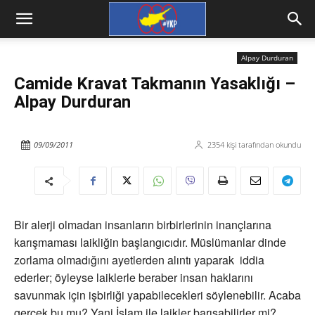
Alpay Durduran
Camide Kravat Takmanın Yasaklığı –
Alpay Durduran
09/09/2011
2354
kişi tarafından okundu
Bir alerji olmadan insanların birbirlerinin inançlarına
karışmaması laikliğin başlangıcıdır. Müslümanlar dinde
zorlama olmadığını ayetlerden alıntı yaparak iddia
ederler; öyleyse laiklerle beraber insan haklarını
savunmak için işbirliği yapabilecekleri söylenebilir. Acaba
gerçek bu mu? Yani İslam ile laikler barışabilirler mi?