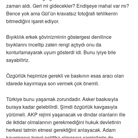
zaman aldı. Geri mi gidecekler? Endişeye mahal var mı?
Bence yok ama Gül’ün kravatsız fotoğrafı tehlikenin
bitmediğini işaret ediyor.
Bıyıklılık erkek şövinizminin göstergesi denilince
bıyıklarını inceltip zaten rengi açtıydı onu da
konturlamayarak uyum gösterdi idi. Bunu iyiye bile
sayabiliriz.
Özgürlük hepimize gerekli ve baskının esas aracı olan
idarede kayırmaya son vermek çok önemli.
Türkiye bunu yaşamak zorundadır. Asker baskısıyla
buraya kadar gelebilirdi. Şimdi özgürlük kavgasıyla
yürümeli. AKP rejimi yaşanacak ve dindar olanların ille
de iktidar olmalarının gerekmediğini hukuk devletinin
herkesi tatmin etmesi gerektiğini anlayacak. Adam
kayırmanın temel politika olmasına camicilerin de