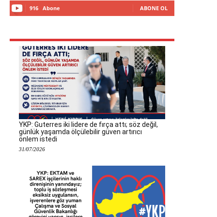
916
Abone
ABONE OL
YKP: Guterres iki lidere de fırça attı; söz değil,
günlük yaşamda ölçülebilir güven artırıcı
önlem istedi
31/07/2026