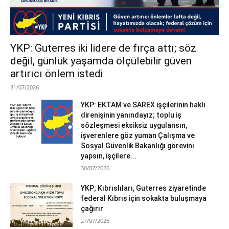
YKP: Guterres iki lidere de fırça attı; söz
değil, günlük yaşamda ölçülebilir güven
artırıcı önlem istedi
31/07/2026
YKP: EKTAM ve SAREX işçilerinin haklı
direnişinin yanındayız; toplu iş
sözleşmesi eksiksiz uygulansın,
işverenlere göz yuman Çalışma ve
Sosyal Güvenlik Bakanlığı görevini
yapsın, işçilere...
30/07/2026
YKP; Kıbrıslıları, Guterres ziyaretinde
federal Kıbrıs için sokakta buluşmaya
çağırır
27/07/2026