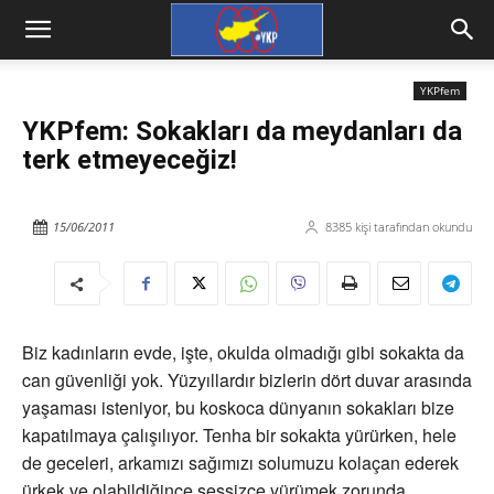
YKPfem
YKPfem: Sokakları da meydanları da
terk etmeyeceğiz!
15/06/2011
8385
kişi tarafından okundu
Biz kadınların evde, işte, okulda olmadığı gibi sokakta da
can güvenliği yok. Yüzyıllardır bizlerin dört duvar arasında
yaşaması isteniyor, bu koskoca dünyanın sokakları bize
kapatılmaya çalışılıyor. Tenha bir sokakta yürürken, hele
de geceleri, arkamızı sağımızı solumuzu kolaçan ederek
ürkek ve olabildiğince sessizce yürümek zorunda