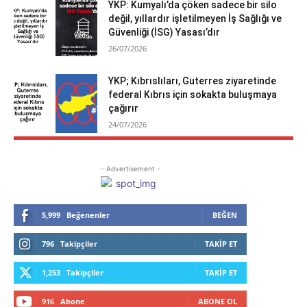
YKP: Kumyalı’da çöken sadece bir silo
değil, yıllardır işletilmeyen İş Sağlığı ve
Güvenliği (İSG) Yasası’dır
26/07/2026
YKP; Kıbrıslıları, Guterres ziyaretinde
federal Kıbrıs için sokakta buluşmaya
çağırır
24/07/2026
- Advertisement -
5,999
Beğenenler
BEĞEN
796
Takipçiler
TAKIP ET
1,253
Takipçiler
TAKIP ET
916
Abone
ABONE OL