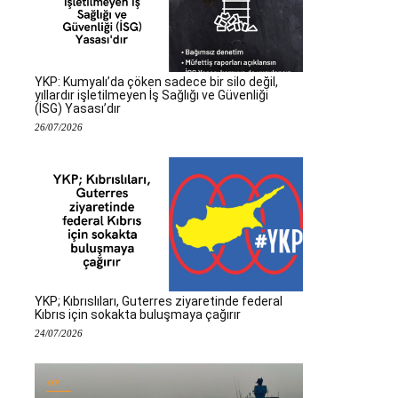
YKP: Kumyalı’da çöken sadece bir silo değil,
yıllardır işletilmeyen İş Sağlığı ve Güvenliği
(İSG) Yasası’dır
26/07/2026
YKP; Kıbrıslıları, Guterres ziyaretinde federal
Kıbrıs için sokakta buluşmaya çağırır
24/07/2026