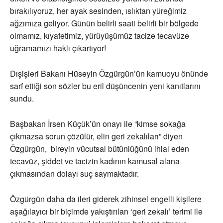
bırakılıyoruz, her ayak sesinden, ıslıktan yüreğimiz
ağzımıza geliyor. Günün belirli saati belirli bir bölgede
olmamız, kıyafetimiz, yürüyüşümüz tacize tecavüze
uğramamızı haklı çıkartıyor!
Dışişleri Bakanı Hüseyin Özgürgün’ün kamuoyu önünde
sarf ettiği son sözler bu eril düşüncenin yeni kanıtlarını
sundu.
Başbakan İrsen Küçük’ün onayı ile “kimse sokağa
çıkmazsa sorun çözülür, elin geri zekalıları” diyen
Özgürgün, bireyin vücutsal bütünlüğünü ihlal eden
tecavüz, şiddet ve tacizin kadının kamusal alana
çıkmasından dolayı suç saymaktadır.
Özgürgün daha da ileri giderek zihinsel engelli kişilere
aşağılayıcı bir biçimde yakıştırılan ‘geri zekalı’ terimi ile