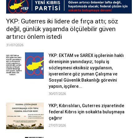
YKP: Guterres iki lidere de fırça attı; söz
değil, günlük yaşamda ölçülebilir güven
artırıcı önlem istedi
31/07/2026
YKP: EKTAM ve SAREX işçilerinin haklı
direnişinin yanındayız; toplu iş
sözleşmesi eksiksiz uygulansın,
işverenlere göz yuman Çalışma ve
Sosyal Güvenlik Bakanlığı görevini
yapsın, işçilere...
30/07/2026
YKP; Kıbrıslıları, Guterres ziyaretinde
federal Kıbrıs için sokakta buluşmaya
çağırır
27/07/2026