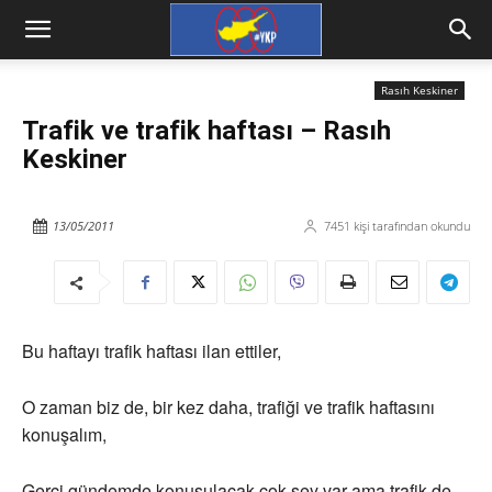
Rasıh Keskiner
Trafik ve trafik haftası – Rasıh
Keskiner
13/05/2011
7451
kişi tarafından okundu
Bu haftayı trafik haftası ilan ettiler,
O zaman biz de, bir kez daha, trafiği ve trafik haftasını
konuşalım,
Gerçi gündemde konuşulacak çok şey var ama trafik de