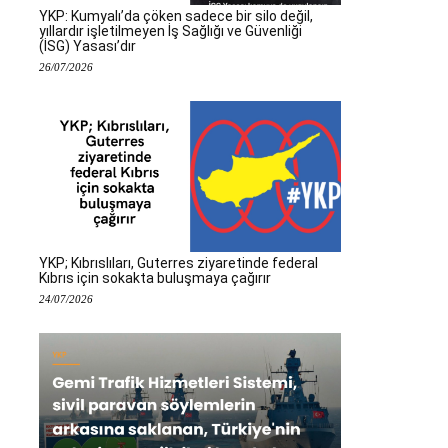
YKP: Kumyalı’da çöken sadece bir silo değil,
yıllardır işletilmeyen İş Sağlığı ve Güvenliği
(İSG) Yasası’dır
26/07/2026
YKP; Kıbrıslıları, Guterres ziyaretinde federal
Kıbrıs için sokakta buluşmaya çağırır
24/07/2026