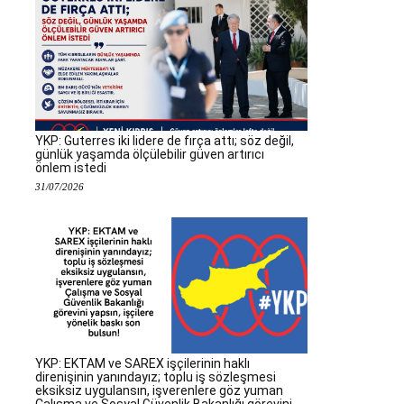
YKP: Guterres iki lidere de fırça attı; söz değil,
günlük yaşamda ölçülebilir güven artırıcı
önlem istedi
31/07/2026
YKP: EKTAM ve SAREX işçilerinin haklı
direnişinin yanındayız; toplu iş sözleşmesi
eksiksiz uygulansın, işverenlere göz yuman
Çalışma ve Sosyal Güvenlik Bakanlığı görevini