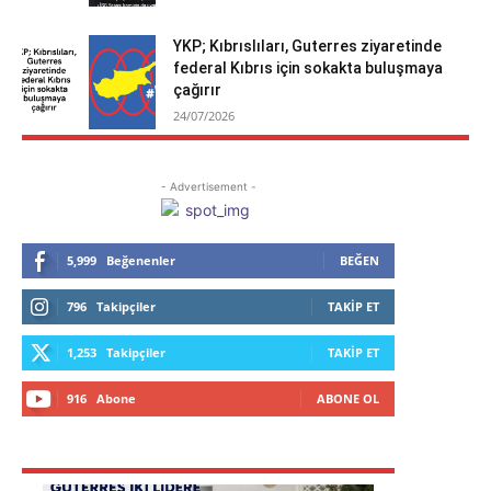
YKP; Kıbrıslıları, Guterres ziyaretinde
federal Kıbrıs için sokakta buluşmaya
çağırır
24/07/2026
- Advertisement -
5,999
Beğenenler
BEĞEN
796
Takipçiler
TAKIP ET
1,253
Takipçiler
TAKIP ET
916
Abone
ABONE OL