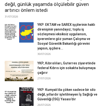
değil, günlük yaşamda ölçülebilir güven
artırıcı önlem istedi
31/07/2026
YKP: EKTAM ve SAREX işçilerinin haklı
direnişinin yanındayız; toplu iş
sözleşmesi eksiksiz uygulansın,
işverenlere göz yuman Çalışma ve
Sosyal Güvenlik Bakanlığı görevini
yapsın, işçilere...
30/07/2026
YKP; Kıbrıslıları, Guterres ziyaretinde
federal Kıbrıs için sokakta buluşmaya
çağırır
27/07/2026
YKP: Kumyalı’da çöken sadece bir silo
değil, yıllardır işletilmeyen İş Sağlığı ve
Güvenliği (İSG) Yasası’dır
26/07/2026