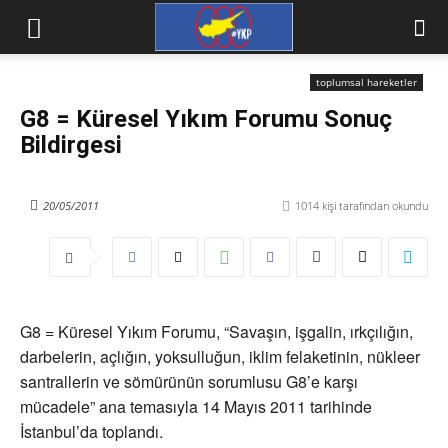
toplumsal hareketler
G8 = Küresel Yıkım Forumu Sonuç
Bildirgesi
20/05/2011
1014
kişi tarafından okundu
G8 = Küresel Yıkım Forumu, “Savaşın, işgalin, ırkçılığın,
darbelerin, açlığın, yoksulluğun, iklim felaketinin, nükleer
santrallerin ve sömürünün sorumlusu G8’e karşı
mücadele” ana temasıyla 14 Mayıs 2011 tarihinde
İstanbul’da toplandı.