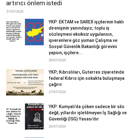
artırıcı önlem istedi
31/07/2026
YKP: EKTAM ve SAREX işçilerinin haklı
direnişinin yanındayız; toplu iş
sözleşmesi eksiksiz uygulansın,
işverenlere göz yuman Çalışma ve
Sosyal Güvenlik Bakanlığı görevini
yapsın, işçilere...
30/07/2026
YKP; Kıbrıslıları, Guterres ziyaretinde
federal Kıbrıs için sokakta buluşmaya
çağırır
27/07/2026
YKP: Kumyalı’da çöken sadece bir silo
değil, yıllardır işletilmeyen İş Sağlığı ve
Güvenliği (İSG) Yasası’dır
26/07/2026