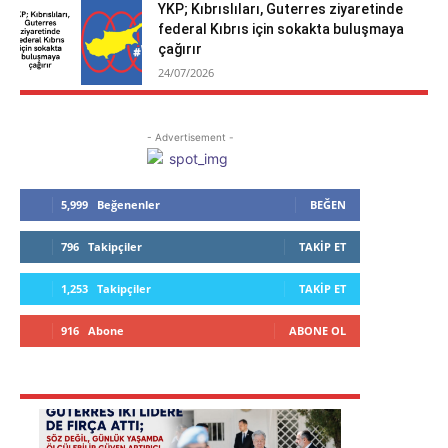
YKP; Kıbrıslıları, Guterres ziyaretinde
federal Kıbrıs için sokakta buluşmaya
çağırır
24/07/2026
- Advertisement -
5,999
Beğenenler
BEĞEN
796
Takipçiler
TAKIP ET
1,253
Takipçiler
TAKIP ET
916
Abone
ABONE OL