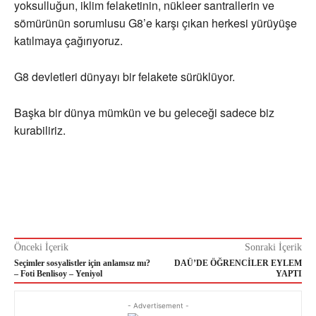
yoksulluğun, iklim felaketinin, nükleer santrallerin ve
sömürünün sorumlusu G8’e karşı çıkan herkesi yürüyüşe
katılmaya çağırıyoruz.
G8 devletleri dünyayı bir felakete sürüklüyor.
Başka bir dünya mümkün ve bu geleceği sadece biz
kurabiliriz.
Önceki İçerik
Sonraki İçerik
Seçimler sosyalistler için anlamsız mı?
DAÜ’DE ÖĞRENCİLER EYLEM
– Foti Benlisoy – Yeniyol
YAPTI
- Advertisement -